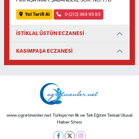
PİRİPAŞA MAH. ŞABANDERE SOK. NO:7/D
Yol Tarifi Al
0 (212) 369 95 85
İSTİKLAL ÜSTÜN ECZANESİ
KASIMPAŞA ECZANESİ
www.ogretmenler.net Türkiye’nin İlk ve Tek Eğitim Temalı Ulusal
Haber Sitesi