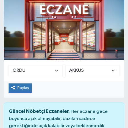
SINAVLAR
AKADEMİK/BİLİM
YARIŞMA/ETKİNLİKLER
MEVZUAT/KARARLAR
ANKET
Paylaş
Güncel Nöbetçi Eczaneler.
Her eczane gece
boyunca açık olmayabilir, bazıları sadece
gerektiğinde açık kalabilir veya beklenmedik