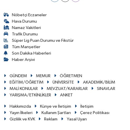
Nöbetçi Eczaneler
Hava Durumu
Namaz Vakitleri
Trafik Durumu
Süper Lig Puan Durumu ve Fikstür
Tüm Manşetler
Son Dakika Haberleri
Haber Arşivi
GÜNDEM
MEMUR
ÖĞRETMEN
EĞİTİM/ÖĞRETİM
ÜNİVERSİTE
AKADEMİK/BİLİM
MALİ KONULAR
MEVZUAT/KARARLAR
SINAVLAR
YARIŞMA/ETKİNLİKLER
ANKET
Hakkımızda
Künye ve İletişim
İletişim
Yayın İlkeleri
Kullanım Şartları
Çerez Politikası
Gizlilik ve KVK
Reklam
Yasal Uyarı