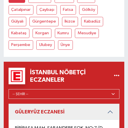
Çatalpınar
Çaybaşı
Fatsa
Gölköy
Gülyalı
Gürgentepe
İkizce
Kabadüz
Kabataş
Korgan
Kumru
Mesudiye
Perşembe
Ulubey
Ünye
İSTANBUL NÖBETÇI
ECZANELER
GÜLERYÜZ ECZANESİ