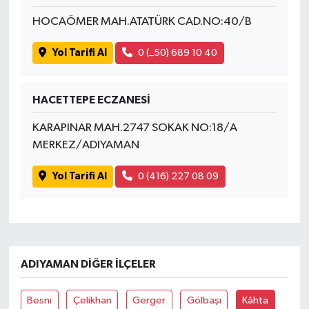
HOCAÖMER MAH.ATATÜRK CAD.NO:40/B
Yol Tarifi Al
0 (_50) 689 10 40
HACETTEPE ECZANESİ
KARAPINAR MAH.2747 SOKAK NO:18/A
MERKEZ/ADIYAMAN
Yol Tarifi Al
0 (416) 227 08 09
ADIYAMAN DIĞER İLÇELER
Besni
Çelikhan
Gerger
Gölbaşı
Kâhta