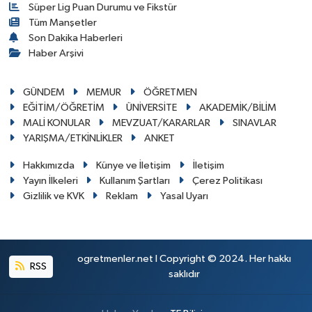
Süper Lig Puan Durumu ve Fikstür
Tüm Manşetler
Son Dakika Haberleri
Haber Arşivi
GÜNDEM
MEMUR
ÖĞRETMEN
EĞİTİM/ÖĞRETİM
ÜNİVERSİTE
AKADEMİK/BİLİM
MALİ KONULAR
MEVZUAT/KARARLAR
SINAVLAR
YARIŞMA/ETKİNLİKLER
ANKET
Hakkımızda
Künye ve İletişim
İletişim
Yayın İlkeleri
Kullanım Şartları
Çerez Politikası
Gizlilik ve KVK
Reklam
Yasal Uyarı
ogretmenler.net I Copyright © 2024. Her hakkı
RSS
saklıdır