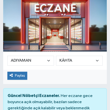
SINAVLAR
AKADEMİK/BİLİM
YARIŞMA/ETKİNLİKLER
MEVZUAT/KARARLAR
ANKET
Paylaş
Güncel Nöbetçi Eczaneler.
Her eczane gece
boyunca açık olmayabilir, bazıları sadece
gerektiğinde açık kalabilir veya beklenmedik