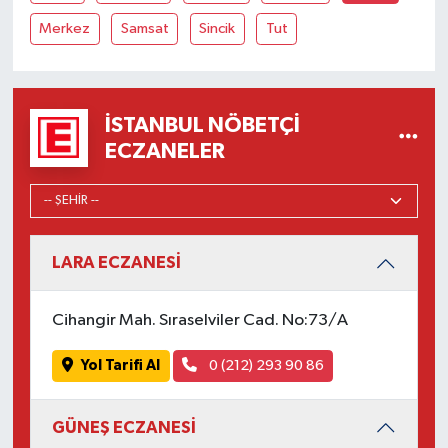
Merkez
Samsat
Sincik
Tut
İSTANBUL NÖBETÇI
ECZANELER
LARA ECZANESİ
Cihangir Mah. Sıraselviler Cad. No:73/A
Yol Tarifi Al
0 (212) 293 90 86
GÜNEŞ ECZANESİ