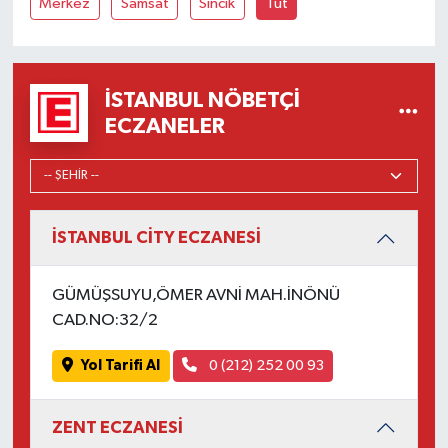
Merkez
Samsat
Sincik
Tut
İSTANBUL NÖBETÇI
ECZANELER
İSTANBUL CİTY ECZANESİ
GÜMÜŞSUYU,ÖMER AVNİ MAH.İNÖNÜ
CAD.NO:32/2
Yol Tarifi Al
0 (212) 252 00 93
ZENT ECZANESİ