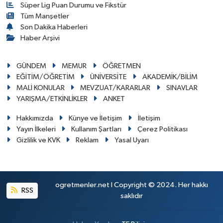
Süper Lig Puan Durumu ve Fikstür
Tüm Manşetler
Son Dakika Haberleri
Haber Arşivi
GÜNDEM
MEMUR
ÖĞRETMEN
EĞİTİM/ÖĞRETİM
ÜNİVERSİTE
AKADEMİK/BİLİM
MALİ KONULAR
MEVZUAT/KARARLAR
SINAVLAR
YARIŞMA/ETKİNLİKLER
ANKET
Hakkımızda
Künye ve İletişim
İletişim
Yayın İlkeleri
Kullanım Şartları
Çerez Politikası
Gizlilik ve KVK
Reklam
Yasal Uyarı
ogretmenler.net I Copyright © 2024. Her hakkı
RSS
saklıdır