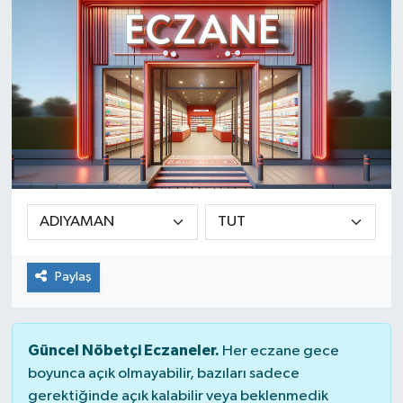
SINAVLAR
AKADEMİK/BİLİM
YARIŞMA/ETKİNLİKLER
MEVZUAT/KARARLAR
ANKET
Paylaş
Güncel Nöbetçi Eczaneler.
Her eczane gece
boyunca açık olmayabilir, bazıları sadece
gerektiğinde açık kalabilir veya beklenmedik