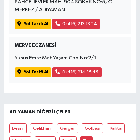
BAHÇELİEVLER MAH. 904 SOKAK NO:5/C
MERKEZ / ADIYAMAN
Yol Tarifi Al
0 (416) 213 13 24
MERVE ECZANESİ
Yunus Emre Mah.Yaşam Cad.No:2/1
Yol Tarifi Al
0 (416) 214 35 45
ADIYAMAN DIĞER İLÇELER
Besni
Çelikhan
Gerger
Gölbaşı
Kâhta