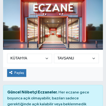
SINAVLAR
AKADEMİK/BİLİM
YARIŞMA/ETKİNLİKLER
MEVZUAT/KARARLAR
ANKET
Paylaş
Güncel Nöbetçi Eczaneler.
Her eczane gece
boyunca açık olmayabilir, bazıları sadece
gerektiğinde açık kalabilir veya beklenmedik