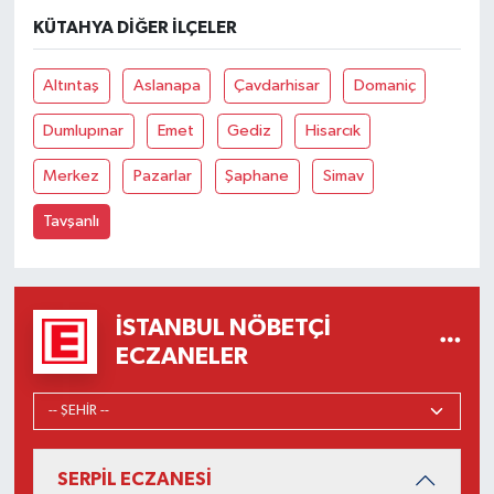
KÜTAHYA DIĞER İLÇELER
Altıntaş
Aslanapa
Çavdarhisar
Domaniç
Dumlupınar
Emet
Gediz
Hisarcık
Merkez
Pazarlar
Şaphane
Simav
Tavşanlı
İSTANBUL NÖBETÇI
ECZANELER
SERPİL ECZANESİ