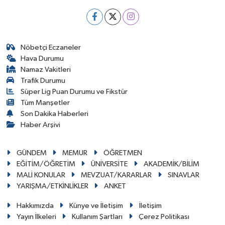
Nöbetçi Eczaneler
Hava Durumu
Namaz Vakitleri
Trafik Durumu
Süper Lig Puan Durumu ve Fikstür
Tüm Manşetler
Son Dakika Haberleri
Haber Arşivi
GÜNDEM
MEMUR
ÖĞRETMEN
EĞİTİM/ÖĞRETİM
ÜNİVERSİTE
AKADEMİK/BİLİM
MALİ KONULAR
MEVZUAT/KARARLAR
SINAVLAR
YARIŞMA/ETKİNLİKLER
ANKET
Hakkımızda
Künye ve İletişim
İletişim
Yayın İlkeleri
Kullanım Şartları
Çerez Politikası