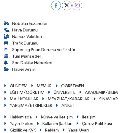
Nöbetçi Eczaneler
Hava Durumu
Namaz Vakitleri
Trafik Durumu
Süper Lig Puan Durumu ve Fikstür
Tüm Manşetler
Son Dakika Haberleri
Haber Arşivi
GÜNDEM
MEMUR
ÖĞRETMEN
EĞİTİM/ÖĞRETİM
ÜNİVERSİTE
AKADEMİK/BİLİM
MALİ KONULAR
MEVZUAT/KARARLAR
SINAVLAR
YARIŞMA/ETKİNLİKLER
ANKET
Hakkımızda
Künye ve İletişim
İletişim
Yayın İlkeleri
Kullanım Şartları
Çerez Politikası
Gizlilik ve KVK
Reklam
Yasal Uyarı