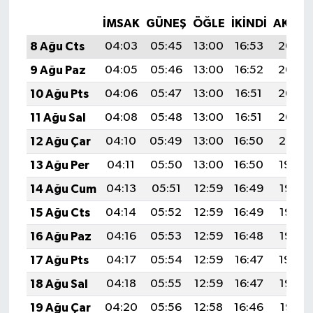
İMSAK
GÜNEŞ
ÖĞLE
İKINDI
AKŞA
8 Ağu Cts
04:03
05:45
13:00
16:53
20:06
9 Ağu Paz
04:05
05:46
13:00
16:52
20:05
10 Ağu Pts
04:06
05:47
13:00
16:51
20:03
11 Ağu Sal
04:08
05:48
13:00
16:51
20:02
12 Ağu Çar
04:10
05:49
13:00
16:50
20:01
13 Ağu Per
04:11
05:50
13:00
16:50
19:59
14 Ağu Cum
04:13
05:51
12:59
16:49
19:58
15 Ağu Cts
04:14
05:52
12:59
16:49
19:57
16 Ağu Paz
04:16
05:53
12:59
16:48
19:55
17 Ağu Pts
04:17
05:54
12:59
16:47
19:54
18 Ağu Sal
04:18
05:55
12:59
16:47
19:52
19 Ağu Çar
04:20
05:56
12:58
16:46
19:51