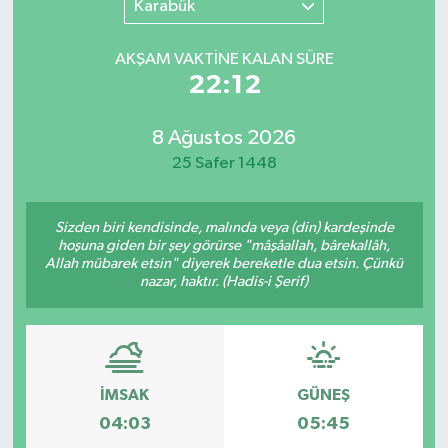
Karabük
SINAVLAR
AKADEMİK/BİLİM
AKŞAM VAKTİNE KALAN SÜRE
22:12
YARIŞMA/ETKİNLİKLER
MEVZUAT/KARARLAR
8 Ağustos 2026
ANKET
25 Safer 1448
Sizden biri kendisinde, malında veya (din) kardeşinde
hoşuna giden bir şey görürse "mâşâallah, bârekallâh,
Allah mübarek etsin" diyerek bereketle dua etsin. Çünkü
nazar, haktır. (Hadis-i Şerif)
İMSAK
GÜNEŞ
04:03
05:45