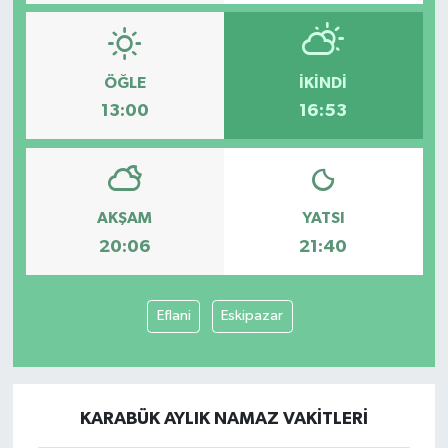
ÖĞLE
İKINDI
13:00
16:53
AKŞAM
YATSI
20:06
21:40
Eflani
Eskipazar
KARABÜK AYLIK NAMAZ VAKITLERI