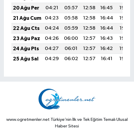
20 Ağu Per
04:21
05:57
12:58
16:45
19:50
21 Ağu Cum
04:23
05:58
12:58
16:44
19:48
22 Ağu Cts
04:24
05:59
12:58
16:44
19:47
23 Ağu Paz
04:26
06:00
12:57
16:43
19:45
24 Ağu Pts
04:27
06:01
12:57
16:42
19:43
25 Ağu Sal
04:29
06:02
12:57
16:41
19:42
www.ogretmenler.net Türkiye’nin İlk ve Tek Eğitim Temalı Ulusal
Haber Sitesi