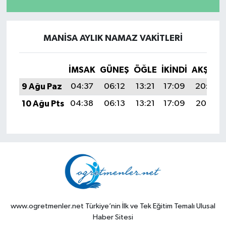
MANISA AYLIK NAMAZ VAKITLERI
İMSAK
GÜNEŞ
ÖĞLE
İKINDI
AKŞAM
9 Ağu Paz
04:37
06:12
13:21
17:09
20:20
10 Ağu Pts
04:38
06:13
13:21
17:09
20:19
www.ogretmenler.net Türkiye’nin İlk ve Tek Eğitim Temalı Ulusal
Haber Sitesi