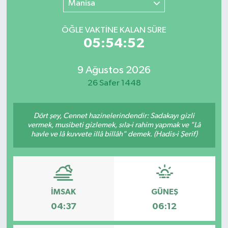
Manisa
SINAVLAR
AKADEMİK/BİLİM
ÖĞLE VAKTİNE KALAN SÜRE
05:54:52
YARIŞMA/ETKİNLİKLER
MEVZUAT/KARARLAR
9 Ağustos 2026
ANKET
26 Safer 1448
Dört şey, Cennet hazinelerindendir: Sadakayı gizli
vermek, musibeti gizlemek, sıla-i rahim yapmak ve "Lâ
havle ve lâ kuvvete illâ billâh" demek. (Hadis-i Şerif)
İMSAK
GÜNEŞ
04:37
06:12