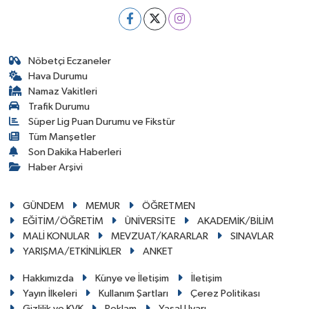
Nöbetçi Eczaneler
Hava Durumu
Namaz Vakitleri
Trafik Durumu
Süper Lig Puan Durumu ve Fikstür
Tüm Manşetler
Son Dakika Haberleri
Haber Arşivi
GÜNDEM
MEMUR
ÖĞRETMEN
EĞİTİM/ÖĞRETİM
ÜNİVERSİTE
AKADEMİK/BİLİM
MALİ KONULAR
MEVZUAT/KARARLAR
SINAVLAR
YARIŞMA/ETKİNLİKLER
ANKET
Hakkımızda
Künye ve İletişim
İletişim
Yayın İlkeleri
Kullanım Şartları
Çerez Politikası
Gizlilik ve KVK
Reklam
Yasal Uyarı