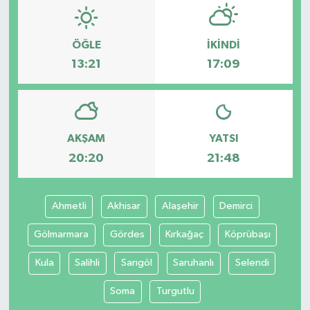
ÖĞLE
İKINDI
13:21
17:09
AKŞAM
YATSI
20:20
21:48
Ahmetli
Akhisar
Alaşehir
Demirci
Gölmarmara
Gördes
Kırkağaç
Köprübaşı
Kula
Salihli
Sarıgöl
Saruhanlı
Selendi
Soma
Turgutlu