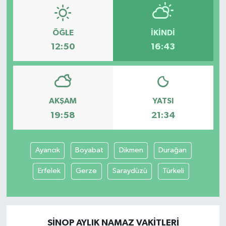
ÖĞLE
İKINDI
12:50
16:43
AKŞAM
YATSI
19:58
21:34
Ayancık
Boyabat
Dikmen
Durağan
Erfelek
Gerze
Saraydüzü
Türkeli
SINOP AYLIK NAMAZ VAKITLERI