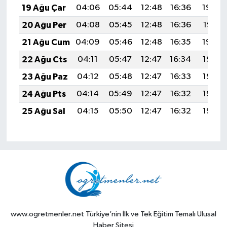
19 Ağu Çar
04:06
05:44
12:48
16:36
19:42
20 Ağu Per
04:08
05:45
12:48
16:36
19:41
21 Ağu Cum
04:09
05:46
12:48
16:35
19:39
22 Ağu Cts
04:11
05:47
12:47
16:34
19:38
23 Ağu Paz
04:12
05:48
12:47
16:33
19:36
24 Ağu Pts
04:14
05:49
12:47
16:32
19:35
25 Ağu Sal
04:15
05:50
12:47
16:32
19:33
www.ogretmenler.net Türkiye’nin İlk ve Tek Eğitim Temalı Ulusal
Haber Sitesi