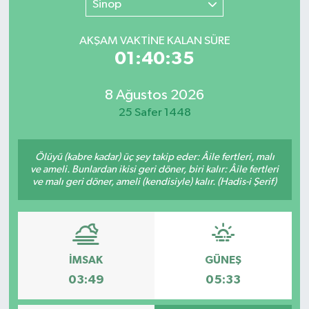
Sinop
SINAVLAR
AKADEMİK/BİLİM
AKŞAM VAKTİNE KALAN SÜRE
01:40:35
YARIŞMA/ETKİNLİKLER
MEVZUAT/KARARLAR
8 Ağustos 2026
ANKET
25 Safer 1448
Ölüyü (kabre kadar) üç şey takip eder: Âile fertleri, malı
ve ameli. Bunlardan ikisi geri döner, biri kalır: Âile fertleri
ve malı geri döner, ameli (kendisiyle) kalır. (Hadis-i Şerif)
İMSAK
GÜNEŞ
03:49
05:33