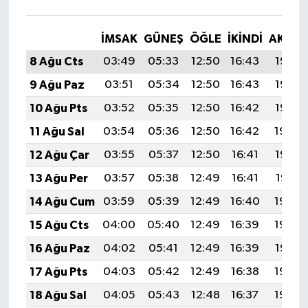
İMSAK
GÜNEŞ
ÖĞLE
İKINDI
AKŞA
8 Ağu Cts
03:49
05:33
12:50
16:43
19:58
9 Ağu Paz
03:51
05:34
12:50
16:43
19:56
10 Ağu Pts
03:52
05:35
12:50
16:42
19:55
11 Ağu Sal
03:54
05:36
12:50
16:42
19:54
12 Ağu Çar
03:55
05:37
12:50
16:41
19:52
13 Ağu Per
03:57
05:38
12:49
16:41
19:51
14 Ağu Cum
03:59
05:39
12:49
16:40
19:50
15 Ağu Cts
04:00
05:40
12:49
16:39
19:48
16 Ağu Paz
04:02
05:41
12:49
16:39
19:47
17 Ağu Pts
04:03
05:42
12:49
16:38
19:45
18 Ağu Sal
04:05
05:43
12:48
16:37
19:44