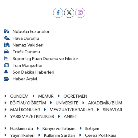
Nöbetçi Eczaneler
Hava Durumu
Namaz Vakitleri
Trafik Durumu
Süper Lig Puan Durumu ve Fikstür
Tüm Manşetler
Son Dakika Haberleri
Haber Arşivi
GÜNDEM
MEMUR
ÖĞRETMEN
EĞİTİM/ÖĞRETİM
ÜNİVERSİTE
AKADEMİK/BİLİM
MALİ KONULAR
MEVZUAT/KARARLAR
SINAVLAR
YARIŞMA/ETKİNLİKLER
ANKET
Hakkımızda
Künye ve İletişim
İletişim
Yayın İlkeleri
Kullanım Şartları
Çerez Politikası