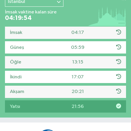
İstanbul
İmsak vaktine kalan süre
04:19:53
İmsak
04:17
Güneş
05:59
Öğle
13:15
İkindi
17:07
Akşam
20:21
Yatsı
21:56