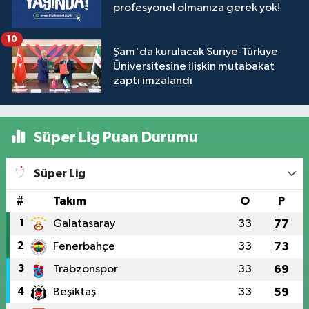
profesyonel olmanıza gerek yok!
10
Şam'da kurulacak Suriye-Türkiye
Üniversitesine ilişkin mutabakat
zaptı imzalandı
Süper Lig Puan Durumu
Süper Lig
#
Takım
O
P
1
Galatasaray
33
77
2
Fenerbahçe
33
73
3
Trabzonspor
33
69
4
Beşiktaş
33
59