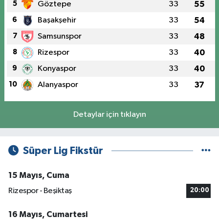
5
Göztepe
33
55
6
Başakşehir
33
54
7
Samsunspor
33
48
8
Rizespor
33
40
9
Konyaspor
33
40
10
Alanyaspor
33
37
Detaylar için tıklayın
Süper Lig Fikstür
15 Mayıs, Cuma
Rizespor - Beşiktaş
20:00
16 Mayıs, Cumartesi