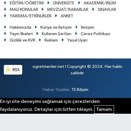
EĞİTİM/ÖĞRETİM
ÜNİVERSİTE
AKADEMİK/BİLİM
MALİ KONULAR
MEVZUAT/KARARLAR
SINAVLAR
YARIŞMA/ETKİNLİKLER
ANKET
Hakkımızda
Künye ve İletişim
İletişim
Yayın İlkeleri
Kullanım Şartları
Çerez Politikası
Gizlilik ve KVK
Reklam
Yasal Uyarı
ogretmenler.net I Copyright © 2024. Her hakkı
RSS
saklıdır
Haber Yazılımı:
TE Bilişim
En iyi site deneyimi sağlamak için çerezlerden
faydalanıyoruz. Detaylar için lütfen tıklayın.
Tamam