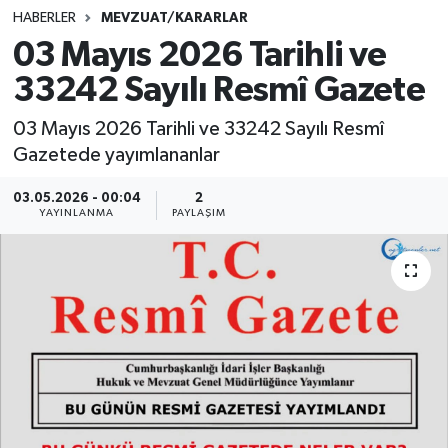
HABERLER
MEVZUAT/KARARLAR
SINAVLAR
AKADEMİK/BİLİM
03 Mayıs 2026 Tarihli ve
33242 Sayılı Resmî Gazete
YARIŞMA/ETKİNLİKLER
MEVZUAT/KARARLAR
03 Mayıs 2026 Tarihli ve 33242 Sayılı Resmî
ANKET
Gazetede yayımlananlar
03.05.2026 - 00:04
2
YAYINLANMA
PAYLAŞIM