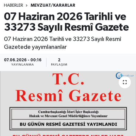
HABERLER
MEVZUAT/KARARLAR
SINAVLAR
AKADEMİK/BİLİM
07 Haziran 2026 Tarihli ve
33273 Sayılı Resmî Gazete
YARIŞMA/ETKİNLİKLER
MEVZUAT/KARARLAR
07 Haziran 2026 Tarihli ve 33273 Sayılı Resmî
ANKET
Gazetede yayımlananlar
07.06.2026 - 00:16
2
YAYINLANMA
PAYLAŞIM