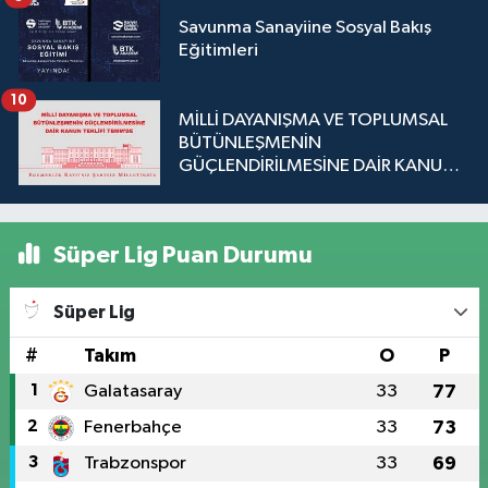
Savunma Sanayiine Sosyal Bakış
Eğitimleri
10
MİLLİ DAYANIŞMA VE TOPLUMSAL
BÜTÜNLEŞMENİN
GÜÇLENDİRİLMESİNE DAİR KANUN
TEKLİFİ TBMM'DE
Süper Lig Puan Durumu
Süper Lig
#
Takım
O
P
1
Galatasaray
33
77
2
Fenerbahçe
33
73
3
Trabzonspor
33
69