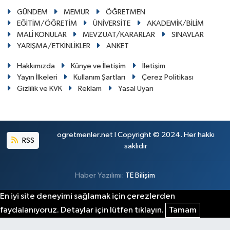
GÜNDEM
MEMUR
ÖĞRETMEN
EĞİTİM/ÖĞRETİM
ÜNİVERSİTE
AKADEMİK/BİLİM
MALİ KONULAR
MEVZUAT/KARARLAR
SINAVLAR
YARIŞMA/ETKİNLİKLER
ANKET
Hakkımızda
Künye ve İletişim
İletişim
Yayın İlkeleri
Kullanım Şartları
Çerez Politikası
Gizlilik ve KVK
Reklam
Yasal Uyarı
ogretmenler.net I Copyright © 2024. Her hakkı
RSS
saklıdır
Haber Yazılımı:
TE Bilişim
En iyi site deneyimi sağlamak için çerezlerden
faydalanıyoruz. Detaylar için lütfen tıklayın.
Tamam