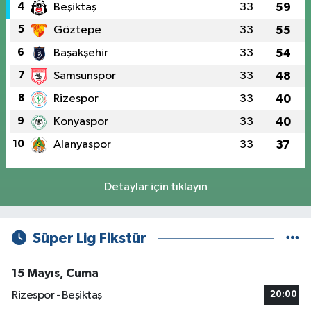
4
Beşiktaş
33
59
5
Göztepe
33
55
6
Başakşehir
33
54
7
Samsunspor
33
48
8
Rizespor
33
40
9
Konyaspor
33
40
10
Alanyaspor
33
37
Detaylar için tıklayın
Süper Lig Fikstür
15 Mayıs, Cuma
Rizespor - Beşiktaş
20:00