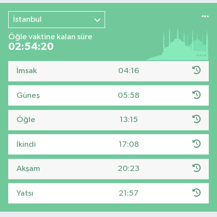
İstanbul
Öğle vaktine kalan süre
02:54:19
İmsak
04:16
Güneş
05:58
Öğle
13:15
İkindi
17:08
Akşam
20:23
Yatsı
21:57