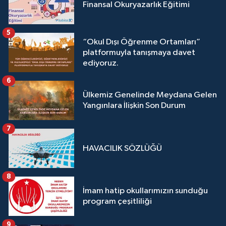
Finansal Okuryazarlık Eğitimi
5
“Okul Dışı Öğrenme Ortamları”
platformuyla tanışmaya davet
ediyoruz.
6
Ülkemiz Genelinde Meydana Gelen
Yangınlara İlişkin Son Durum
7
HAVACILIK SÖZLÜĞÜ
8
İmam hatip okullarımızın sunduğu
program çeşitliliği
9