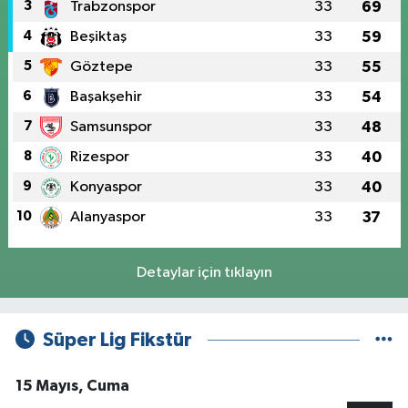
3
Trabzonspor
33
69
4
Beşiktaş
33
59
5
Göztepe
33
55
6
Başakşehir
33
54
7
Samsunspor
33
48
8
Rizespor
33
40
9
Konyaspor
33
40
10
Alanyaspor
33
37
Detaylar için tıklayın
Süper Lig Fikstür
15 Mayıs, Cuma