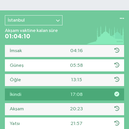
İstanbul
Akşam vaktine kalan süre
01:04:09
İmsak
04:16
Güneş
05:58
Öğle
13:15
İkindi
17:08
Akşam
20:23
Yatsı
21:57