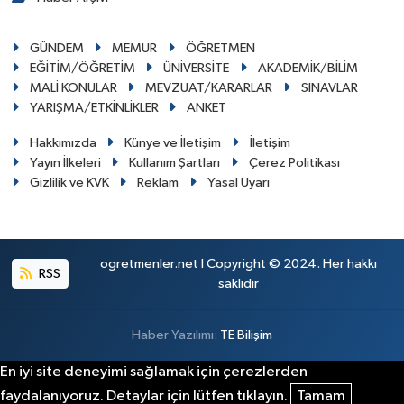
GÜNDEM
MEMUR
ÖĞRETMEN
EĞİTİM/ÖĞRETİM
ÜNİVERSİTE
AKADEMİK/BİLİM
MALİ KONULAR
MEVZUAT/KARARLAR
SINAVLAR
YARIŞMA/ETKİNLİKLER
ANKET
Hakkımızda
Künye ve İletişim
İletişim
Yayın İlkeleri
Kullanım Şartları
Çerez Politikası
Gizlilik ve KVK
Reklam
Yasal Uyarı
ogretmenler.net I Copyright © 2024. Her hakkı
RSS
saklıdır
Haber Yazılımı:
TE Bilişim
En iyi site deneyimi sağlamak için çerezlerden
faydalanıyoruz. Detaylar için lütfen tıklayın.
Tamam