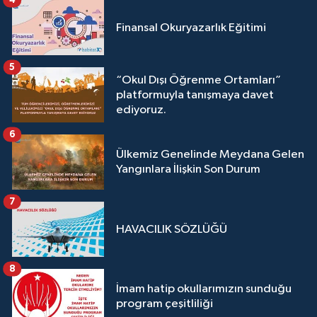
Finansal Okuryazarlık Eğitimi
5
“Okul Dışı Öğrenme Ortamları”
platformuyla tanışmaya davet
ediyoruz.
6
Ülkemiz Genelinde Meydana Gelen
Yangınlara İlişkin Son Durum
7
HAVACILIK SÖZLÜĞÜ
8
İmam hatip okullarımızın sunduğu
program çeşitliliği