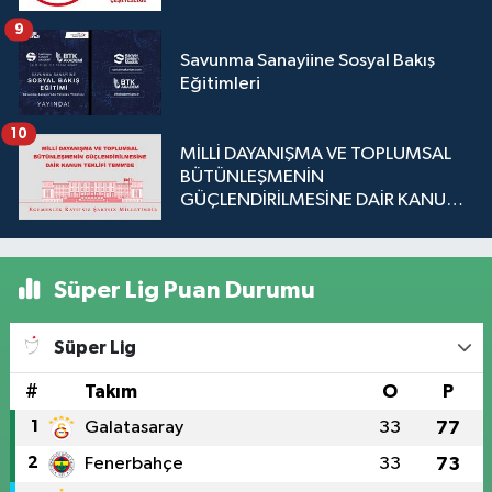
9
Savunma Sanayiine Sosyal Bakış
Eğitimleri
10
MİLLİ DAYANIŞMA VE TOPLUMSAL
BÜTÜNLEŞMENİN
GÜÇLENDİRİLMESİNE DAİR KANUN
TEKLİFİ TBMM'DE
Süper Lig Puan Durumu
Süper Lig
#
Takım
O
P
1
Galatasaray
33
77
2
Fenerbahçe
33
73