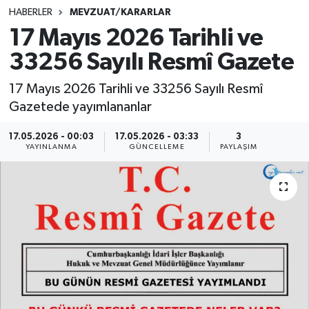
HABERLER
MEVZUAT/KARARLAR
SINAVLAR
AKADEMİK/BİLİM
17 Mayıs 2026 Tarihli ve
33256 Sayılı Resmî Gazete
YARIŞMA/ETKİNLİKLER
MEVZUAT/KARARLAR
17 Mayıs 2026 Tarihli ve 33256 Sayılı Resmî
ANKET
Gazetede yayımlananlar
17.05.2026 - 00:03
17.05.2026 - 03:33
3
YAYINLANMA
GÜNCELLEME
PAYLAŞIM