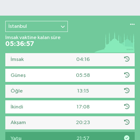
İstanbul
İmsak vaktine kalan süre
05:36:56
İmsak
04:16
Güneş
05:58
Öğle
13:15
İkindi
17:08
Akşam
20:23
Yatsı
21:57