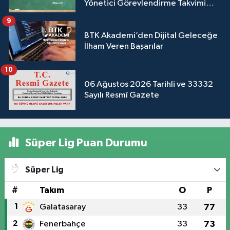
Yönetici Görevlendirme Takvimi
(Güncel)
9
BTK Akademi’den Dijital Geleceğe
İlham Veren Başarılar
10
06 Ağustos 2026 Tarihli ve 33332
Sayılı Resmî Gazete
Süper Lig Puan Durumu
Süper Lig
#
Takım
O
P
1
Galatasaray
33
77
2
Fenerbahçe
33
73