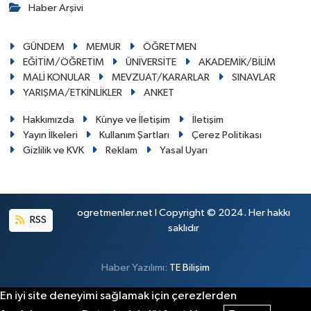
Haber Arşivi
GÜNDEM
MEMUR
ÖĞRETMEN
EĞİTİM/ÖĞRETİM
ÜNİVERSİTE
AKADEMİK/BİLİM
MALİ KONULAR
MEVZUAT/KARARLAR
SINAVLAR
YARIŞMA/ETKİNLİKLER
ANKET
Hakkımızda
Künye ve İletişim
İletişim
Yayın İlkeleri
Kullanım Şartları
Çerez Politikası
Gizlilik ve KVK
Reklam
Yasal Uyarı
ogretmenler.net I Copyright © 2024. Her hakkı
RSS
saklıdır
Haber Yazılımı:
TE Bilişim
En iyi site deneyimi sağlamak için çerezlerden