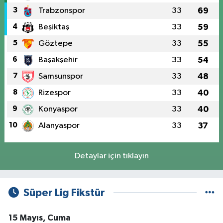
3
Trabzonspor
33
69
4
Beşiktaş
33
59
5
Göztepe
33
55
6
Başakşehir
33
54
7
Samsunspor
33
48
8
Rizespor
33
40
9
Konyaspor
33
40
10
Alanyaspor
33
37
Detaylar için tıklayın
Süper Lig Fikstür
15 Mayıs, Cuma