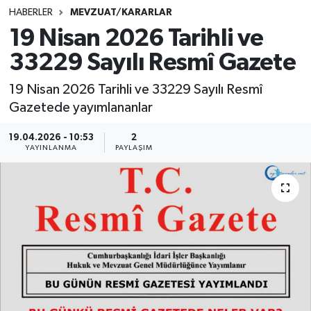
HABERLER
MEVZUAT/KARARLAR
SINAVLAR
AKADEMİK/BİLİM
19 Nisan 2026 Tarihli ve
33229 Sayılı Resmî Gazete
YARIŞMA/ETKİNLİKLER
MEVZUAT/KARARLAR
19 Nisan 2026 Tarihli ve 33229 Sayılı Resmî
ANKET
Gazetede yayımlananlar
19.04.2026 - 10:53
2
YAYINLANMA
PAYLAŞIM