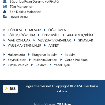
Süper Lig Puan Durumu ve Fikstür
Tüm Manşetler
Son Dakika Haberleri
Haber Arşivi
GÜNDEM
MEMUR
ÖĞRETMEN
EĞİTİM/ÖĞRETİM
ÜNİVERSİTE
AKADEMİK/BİLİM
MALİ KONULAR
MEVZUAT/KARARLAR
SINAVLAR
YARIŞMA/ETKİNLİKLER
ANKET
Hakkımızda
Künye ve İletişim
İletişim
Yayın İlkeleri
Kullanım Şartları
Çerez Politikası
Gizlilik ve KVK
Reklam
Yasal Uyarı
ogretmenler.net I Copyright © 2024. Her hakkı
RSS
saklıdır
Haber Yazılımı:
TE Bilişim