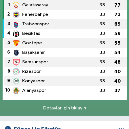
1
Galatasaray
33
77
2
Fenerbahçe
33
73
3
Trabzonspor
33
69
4
Beşiktaş
33
59
5
Göztepe
33
55
6
Başakşehir
33
54
7
Samsunspor
33
48
8
Rizespor
33
40
9
Konyaspor
33
40
10
Alanyaspor
33
37
Detaylar için tıklayın