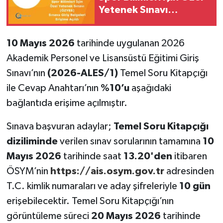
Yetenek Sınavı
(ÖZYES): Sınava Giriş
Belgeleri Erişime Açıldı
10 Mayıs 2026
tarihinde uygulanan 2026
Akademik Personel ve Lisansüstü Eğitimi Giriş
Sınavı’nın
(2026-ALES/1)
Temel Soru Kitapçığı
ile Cevap Anahtarı’nın
%10’u
aşağıdaki
bağlantıda erişime açılmıştır.
Sınava başvuran adaylar;
Temel Soru Kitapçığı
diziliminde
verilen sınav sorularının tamamına
10
Mayıs 2026
tarihinde saat
13.20'den
itibaren
ÖSYM’nin
https://ais.osym.gov.tr
adresinden
T.C. kimlik numaraları ve aday şifreleriyle
10 gün
erişebilecektir. Temel Soru Kitapçığı’nın
görüntüleme süreci
20 Mayıs 2026
tarihinde