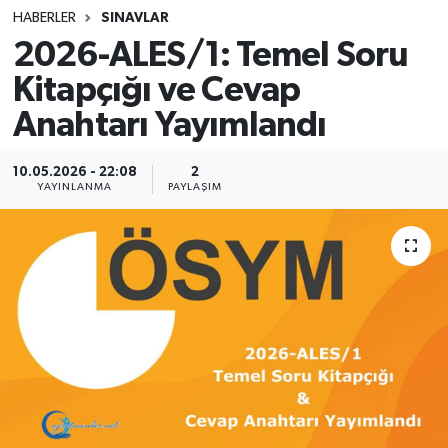
HABERLER
SINAVLAR
SINAVLAR
AKADEMİK/BİLİM
2026-ALES/1: Temel Soru
Kitapçığı ve Cevap
YARIŞMA/ETKİNLİKLER
MEVZUAT/KARARLAR
Anahtarı Yayımlandı
ANKET
10.05.2026 - 22:08
2
YAYINLANMA
PAYLAŞIM