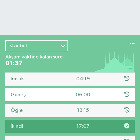
İstanbul
Akşam vaktine kalan süre
01:37
İmsak
04:19
Güneş
06:00
Öğle
13:15
İkindi
17:07