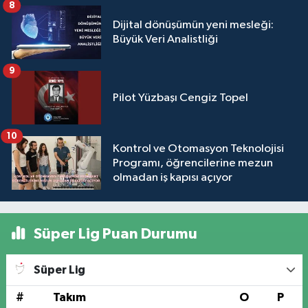
8
Dijital dönüşümün yeni mesleği:
Büyük Veri Analistliği
9
Pilot Yüzbaşı Cengiz Topel
10
Kontrol ve Otomasyon Teknolojisi
Programı, öğrencilerine mezun
olmadan iş kapısı açıyor
Süper Lig Puan Durumu
Süper Lig
#
Takım
O
P