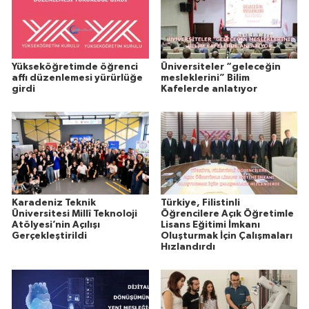
Yükseköğretimde öğrenci
Üniversiteler “geleceğin
affı düzenlemesi yürürlüğe
mesleklerini” Bilim
girdi
Kafelerde anlatıyor
Karadeniz Teknik
Türkiye, Filistinli
Üniversitesi Millî Teknoloji
Öğrencilere Açık Öğretimle
Atölyesi’nin Açılışı
Lisans Eğitimi İmkanı
Gerçekleştirildi
Oluşturmak İçin Çalışmaları
Hızlandırdı