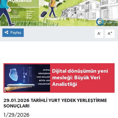
Paylaş
-
+
A
A
Dijital dönüşümün yeni
mesleği: Büyük Veri
Analistliği
29.01.2026 TARİHLİ YURT YEDEK YERLEŞTİRME
SONUÇLARI
1/29/2026