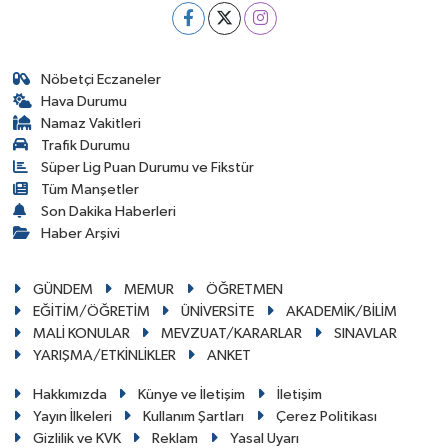
Nöbetçi Eczaneler
Hava Durumu
Namaz Vakitleri
Trafik Durumu
Süper Lig Puan Durumu ve Fikstür
Tüm Manşetler
Son Dakika Haberleri
Haber Arşivi
GÜNDEM
MEMUR
ÖĞRETMEN
EĞİTİM/ÖĞRETİM
ÜNİVERSİTE
AKADEMİK/BİLİM
MALİ KONULAR
MEVZUAT/KARARLAR
SINAVLAR
YARIŞMA/ETKİNLİKLER
ANKET
Hakkımızda
Künye ve İletişim
İletişim
Yayın İlkeleri
Kullanım Şartları
Çerez Politikası
Gizlilik ve KVK
Reklam
Yasal Uyarı