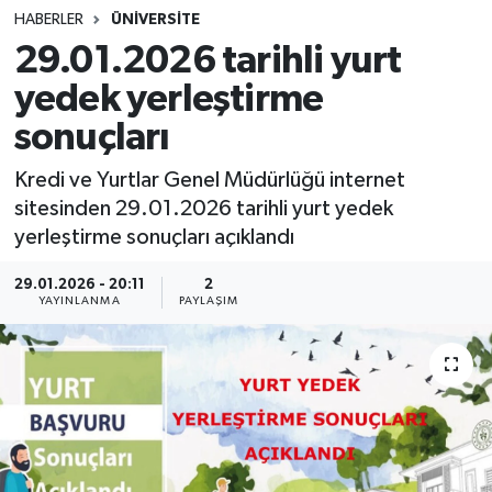
HABERLER
ÜNİVERSİTE
SINAVLAR
AKADEMİK/BİLİM
29.01.2026 tarihli yurt
yedek yerleştirme
YARIŞMA/ETKİNLİKLER
MEVZUAT/KARARLAR
sonuçları
ANKET
Kredi ve Yurtlar Genel Müdürlüğü internet
sitesinden 29.01.2026 tarihli yurt yedek
yerleştirme sonuçları açıklandı
29.01.2026 - 20:11
2
YAYINLANMA
PAYLAŞIM