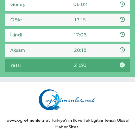
Güneş
06:02
Öğle
13:15
İkindi
17:06
Akşam
20:18
Yatsı
21:50
www.ogretmenler.net Türkiye’nin İlk ve Tek Eğitim Temalı Ulusal
Haber Sitesi