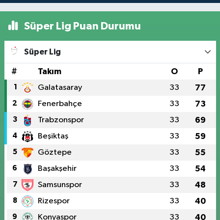
Süper Lig Puan Durumu
Süper Lig
#
Takım
O
P
1
Galatasaray
33
77
2
Fenerbahçe
33
73
3
Trabzonspor
33
69
4
Beşiktaş
33
59
5
Göztepe
33
55
6
Başakşehir
33
54
7
Samsunspor
33
48
8
Rizespor
33
40
9
Konyaspor
33
40