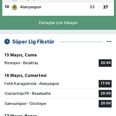
10
Alanyaspor
33
37
Detaylar için tıklayın
Süper Lig Fikstür
15 Mayıs, Cuma
Rizespor - Beşiktaş
20:00
16 Mayıs, Cumartesi
Fatih Karagümrük - Alanyaspor
17:00
Gaziantep FK - Başakşehir
20:00
Samsunspor - Göztepe
20:00