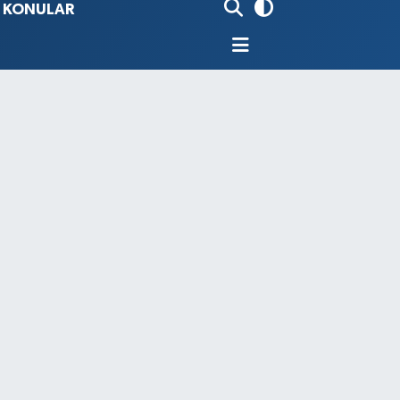
İ KONULAR
80
%0.18
9000
%0.19
0
,00
%0
N
74
%-1.82