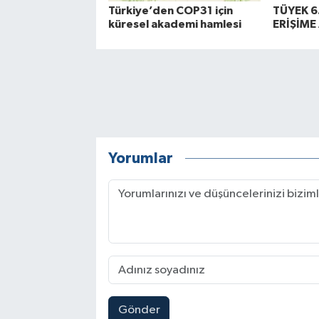
Türkiye’den COP31 için
TÜYEK 6
küresel akademi hamlesi
ERİŞİME
Yorumlar
Gönder