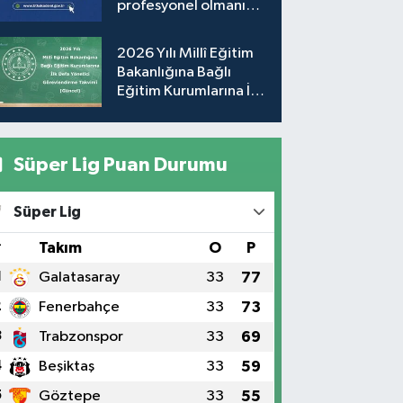
profesyonel olmanıza
gerek yok!
2026 Yılı Millî Eğitim
Bakanlığına Bağlı
Eğitim Kurumlarına İlk
Defa Yönetici
Görevlendirme
Takvimi (Güncel)
Süper Lig Puan Durumu
Süper Lig
#
Takım
O
P
1
Galatasaray
33
77
2
Fenerbahçe
33
73
3
Trabzonspor
33
69
4
Beşiktaş
33
59
5
Göztepe
33
55