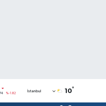
°
10
İstanbul
20
%0.02
90
%0.19