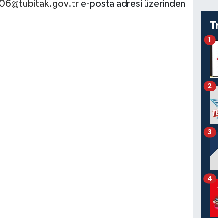
06@tubitak.gov.tr
e-posta adresi üzerinden
T
1
2
3
4