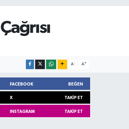
 Çağrısı
-
+
A
A
FACEBOOK
BEĞEN
X
TAKIP ET
INSTAGRAM
TAKIP ET