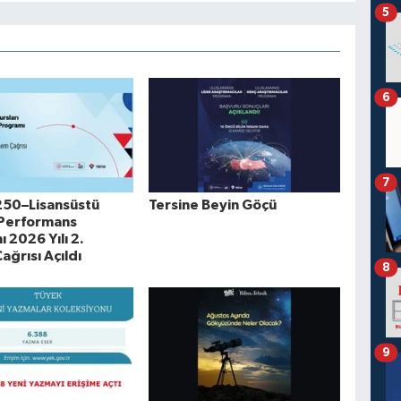
5
6
7
250–Lisansüstü
Tersine Beyin Göçü
 Performans
 2026 Yılı 2.
ğrısı Açıldı
8
9