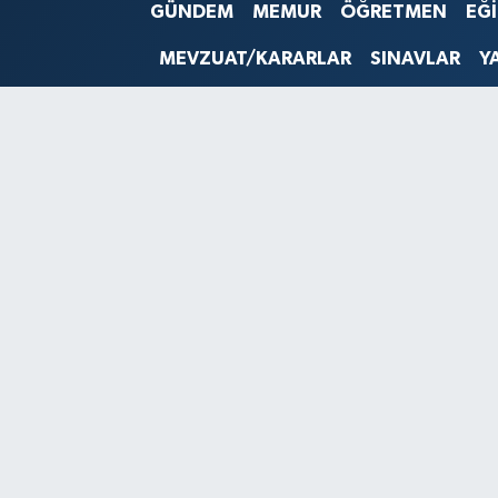
GÜNDEM
MEMUR
ÖĞRETMEN
EĞ
SINAVLAR
AKADEMİK/BİLİM
MEVZUAT/KARARLAR
SINAVLAR
Y
YARIŞMA/ETKİNLİKLER
MEVZUAT/KARARLAR
ANKET