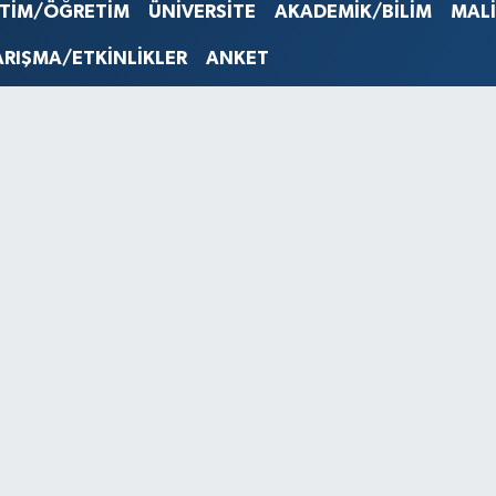
STERLİN
İTİM/ÖĞRETİM
ÜNİVERSİTE
AKADEMİK/BİLİM
MAL
61,603
G.ALTIN
ARIŞMA/ETKİNLİKLER
ANKET
6862,0
BİST10
14.598
BITCOI
79.591,