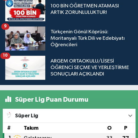
100 BİN ÖĞRETMEN ATAMASI
ARTIK ZORUNLULUKTUR!
9
Türkçenin Gönül Köprüsü:
Moritanyalı Türk Dili ve Edebiyatı
Öğrencileri
10
ARGEM ORTAOKULU/LİSESİ
ÖĞRENCİ SEÇME VE YERLEŞTİRME
SONUÇLARI AÇIKLANDI
Süper Lig Puan Durumu
Süper Lig
#
Takım
O
P
1