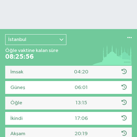
İstanbul
Öğle vaktine kalan süre
08:25:56
İmsak
04:20
Güneş
06:01
Öğle
13:15
İkindi
17:06
Akşam
20:19