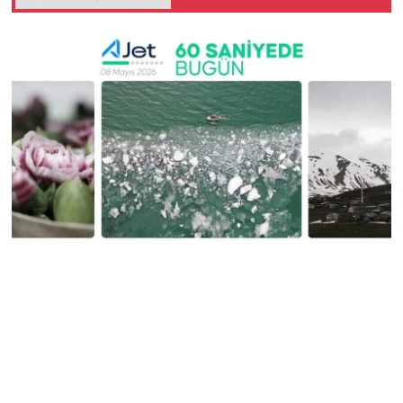
GÜÇLENDİRİLMESİNE
DAİR KANUN TEKLİFİ
TBMM ADALET
KOMİSYONUNDA