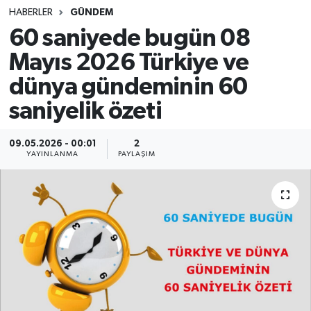
HABERLER
GÜNDEM
SINAVLAR
AKADEMİK/BİLİM
60 saniyede bugün 08
Mayıs 2026 Türkiye ve
YARIŞMA/ETKİNLİKLER
MEVZUAT/KARARLAR
dünya gündeminin 60
ANKET
saniyelik özeti
09.05.2026 - 00:01
2
YAYINLANMA
PAYLAŞIM