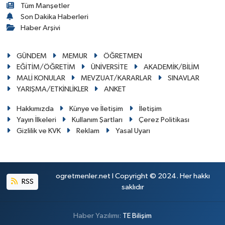
Tüm Manşetler
Son Dakika Haberleri
Haber Arşivi
GÜNDEM
MEMUR
ÖĞRETMEN
EĞİTİM/ÖĞRETİM
ÜNİVERSİTE
AKADEMİK/BİLİM
MALİ KONULAR
MEVZUAT/KARARLAR
SINAVLAR
YARIŞMA/ETKİNLİKLER
ANKET
Hakkımızda
Künye ve İletişim
İletişim
Yayın İlkeleri
Kullanım Şartları
Çerez Politikası
Gizlilik ve KVK
Reklam
Yasal Uyarı
ogretmenler.net I Copyright © 2024. Her hakkı
RSS
saklıdır
Haber Yazılımı:
TE Bilişim