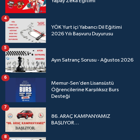
Yapay Zeka Eğitimi
4
YÖK Yurt içi Yabancı Dil Eğitimi
2026 Yılı Başvuru Duyurusu
5
Ayın Satranç Sorusu - Ağustos 2026
6
Memur-Sen’den Lisansüstü
Öğrencilerine Karşılıksız Burs
Desteği
7
86. ARAÇ KAMPANYAMIZ
BAŞLIYOR…
8