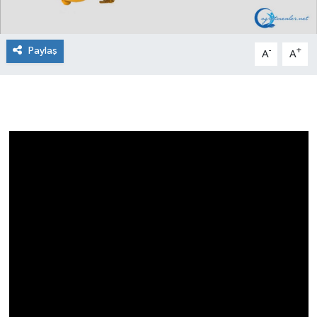
Paylaş
-
+
A
A