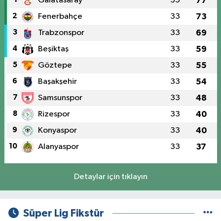
Galatasaray
33
77
2
Fenerbahçe
33
73
3
Trabzonspor
33
69
4
Beşiktaş
33
59
5
Göztepe
33
55
6
Başakşehir
33
54
7
Samsunspor
33
48
8
Rizespor
33
40
9
Konyaspor
33
40
10
Alanyaspor
33
37
Detaylar için tıklayın
Süper Lig Fikstür