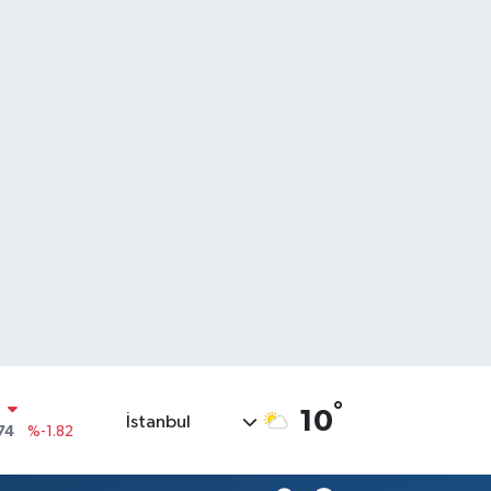
°
10
İstanbul
20
%0.02
90
%0.19