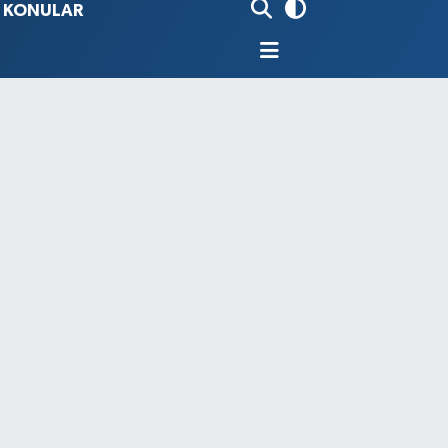
İ KONULAR
80
%0.18
9000
%0.19
0
,00
%0
N
74
%-1.82