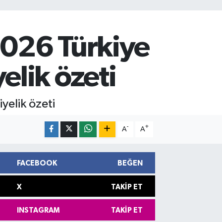
2026 Türkiye
lik özeti
elik özeti
-
+
A
A
FACEBOOK
BEĞEN
X
TAKIP ET
INSTAGRAM
TAKIP ET