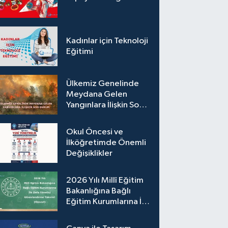
Kadınlar için Teknoloji
Eğitimi
Ülkemiz Genelinde
Meydana Gelen
Yangınlara İlişkin Son
Durum
Okul Öncesi ve
İlköğretimde Önemli
Değişiklikler
2026 Yılı Millî Eğitim
Bakanlığına Bağlı
Eğitim Kurumlarına İlk
Defa Yönetici
Görevlendirme