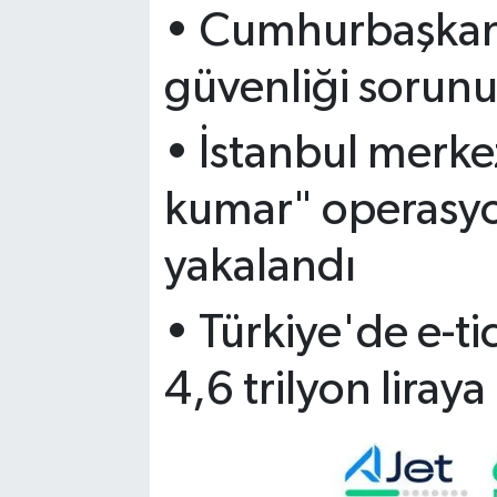
•⁠ ⁠Cumhurbaşkan
güvenliği sorun
•⁠ ⁠İstanbul merke
kumar" operasyo
yakalandı
•⁠ ⁠Türkiye'de e-
4,6 trilyon liraya 