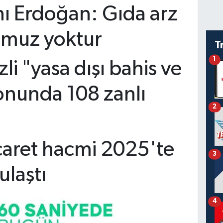
ı Erdoğan: Gıda arz
umuz yoktur
T
1
zli "yasa dışı bahis ve
nunda 108 zanlı
2
ticaret hacmi 2025'te
3
ulaştı
4