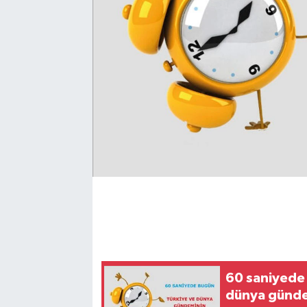
60 saniyede
dünya gündem