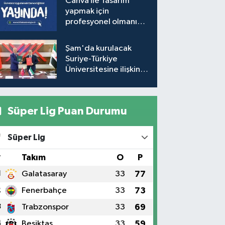
Canva ile Tasarım
Takvimi (Güncel)
yapmak için
profesyonel olmanıza
gerek yok!
Şam'da kurulacak
Suriye-Türkiye
Üniversitesine ilişkin
mutabakat zaptı
imzalandı
Süper Lig Puan Durumu
Süper Lig
#
Takım
O
P
1
Galatasaray
33
77
2
Fenerbahçe
33
73
3
Trabzonspor
33
69
4
Beşiktaş
33
59