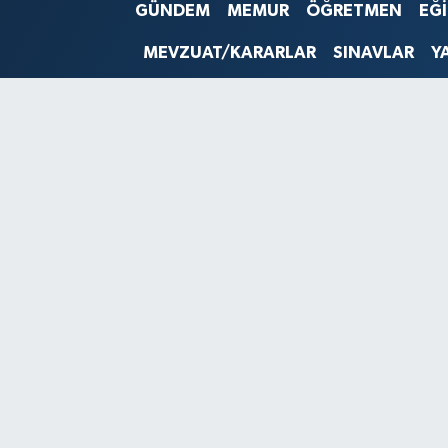
GÜNDEM
MEMUR
ÖĞRETMEN
EĞ
SINAVLAR
AKADEMİK/BİLİM
MEVZUAT/KARARLAR
SINAVLAR
Y
YARIŞMA/ETKİNLİKLER
MEVZUAT/KARARLAR
ANKET