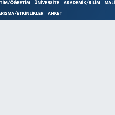
STERLİN
İTİM/ÖĞRETİM
ÜNİVERSİTE
AKADEMİK/BİLİM
MAL
61,603
G.ALTIN
ARIŞMA/ETKİNLİKLER
ANKET
6862,0
BİST10
14.598
BITCOI
79.591,