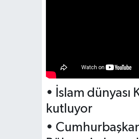
•⁠ ⁠İslam dünyası
kutluyor
•⁠ ⁠Cumhurbaşka