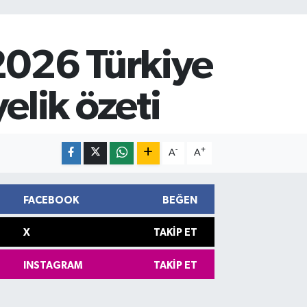
2026 Türkiye
lik özeti
-
+
A
A
FACEBOOK
BEĞEN
X
TAKIP ET
INSTAGRAM
TAKIP ET