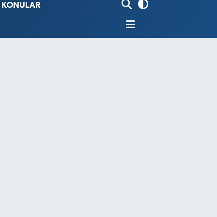
İ KONULAR
80
%0.18
9000
%0.19
0
,00
%0
N
74
%-1.82