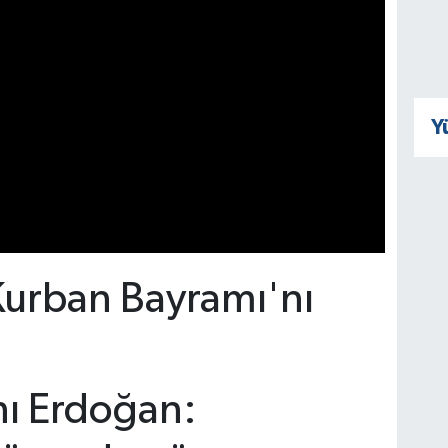
Y
 Kurban Bayramı'nı
nı Erdoğan: