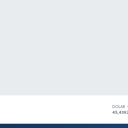
DOLAR
45,436
EURO
53,386