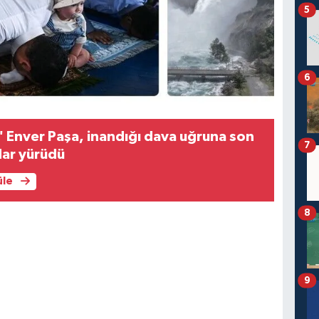
5
6
 Enver Paşa, inandığı dava uğruna son
7
dar yürüdü
üle
8
9