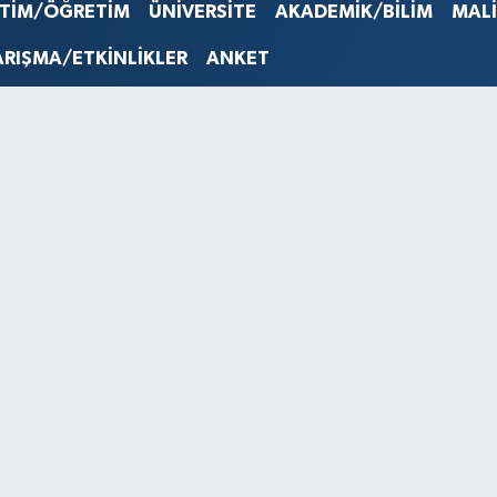
STERLİN
İTİM/ÖĞRETİM
ÜNİVERSİTE
AKADEMİK/BİLİM
MAL
61,603
G.ALTIN
ARIŞMA/ETKİNLİKLER
ANKET
6862,0
BİST10
14.598
BITCOI
79.591,