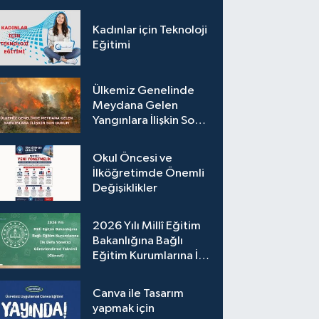
Kadınlar için Teknoloji
Eğitimi
Ülkemiz Genelinde
Meydana Gelen
Yangınlara İlişkin Son
Durum
Okul Öncesi ve
İlköğretimde Önemli
Değişiklikler
2026 Yılı Millî Eğitim
Bakanlığına Bağlı
Eğitim Kurumlarına İlk
Defa Yönetici
Görevlendirme
Canva ile Tasarım
Takvimi (Güncel)
yapmak için