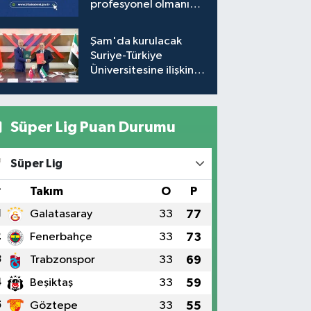
profesyonel olmanıza
gerek yok!
Şam'da kurulacak
Suriye-Türkiye
Üniversitesine ilişkin
mutabakat zaptı
imzalandı
Süper Lig Puan Durumu
Süper Lig
#
Takım
O
P
1
Galatasaray
33
77
2
Fenerbahçe
33
73
3
Trabzonspor
33
69
4
Beşiktaş
33
59
5
Göztepe
33
55