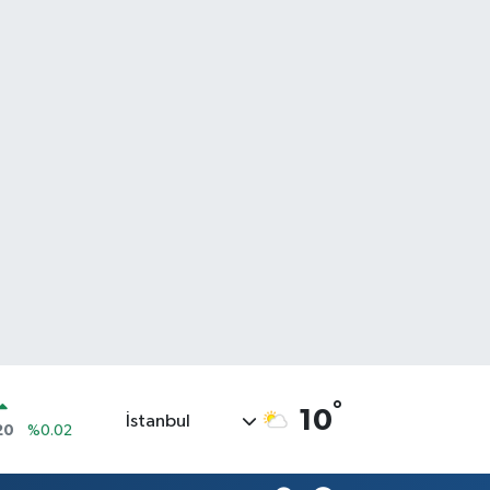
°
10
İstanbul
20
%0.02
90
%0.19