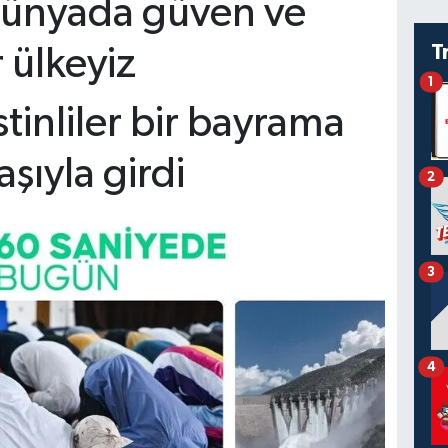
dünyada güven ve
T
r ülkeyiz
1
istinliler bir bayrama
şıyla girdi
2
3
4