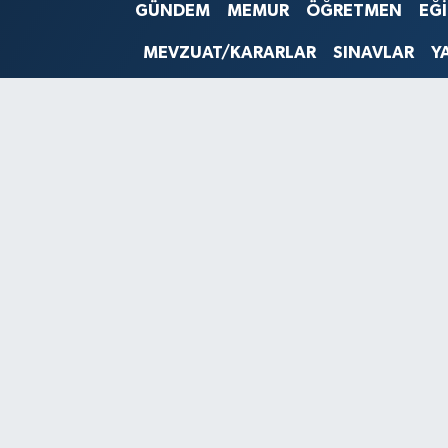
GÜNDEM
MEMUR
ÖĞRETMEN
EĞ
SINAVLAR
AKADEMİK/BİLİM
MEVZUAT/KARARLAR
SINAVLAR
Y
YARIŞMA/ETKİNLİKLER
MEVZUAT/KARARLAR
ANKET