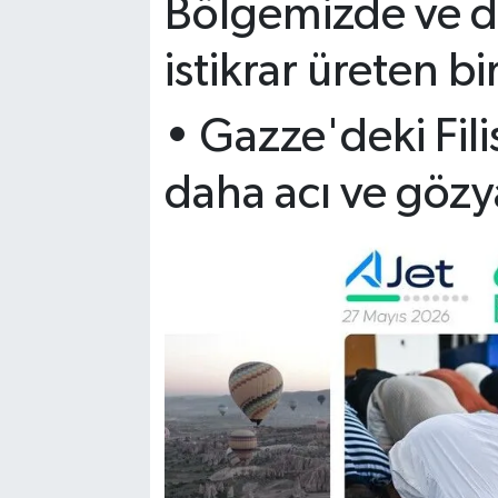
Bölgemizde ve 
istikrar üreten bi
•⁠ ⁠Gazze'deki Fil
daha acı ve gözya