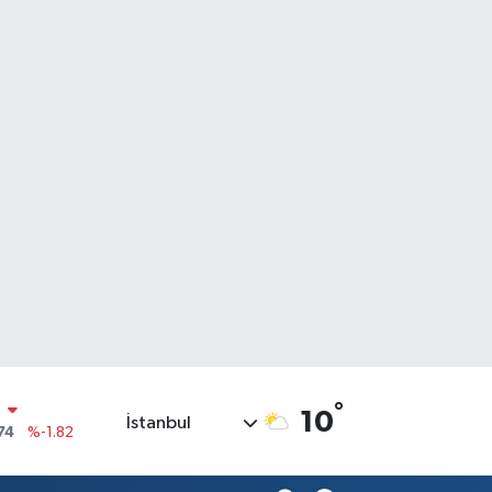
°
10
İstanbul
20
%0.02
90
%0.19