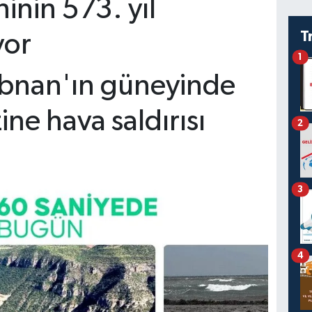
hinin 573. yıl
T
yor
1
Lübnan'ın güneyinde
ine hava saldırısı
2
3
4