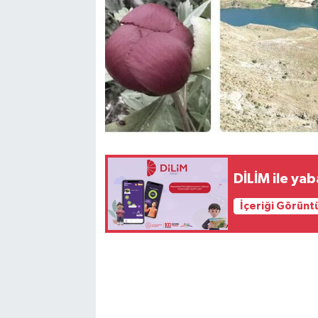
DİLİM ile ya
İçeriği Görünt