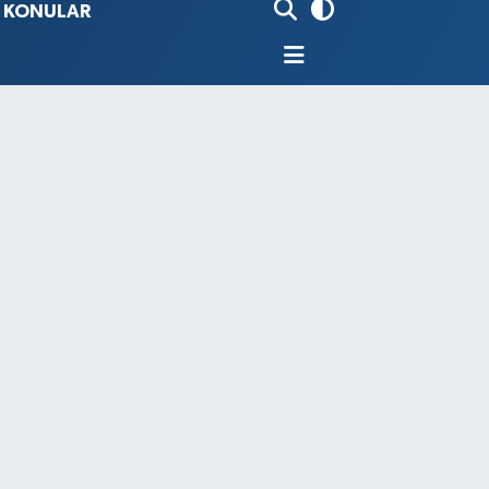
İ KONULAR
80
%0.18
9000
%0.19
0
,00
%0
N
74
%-1.82