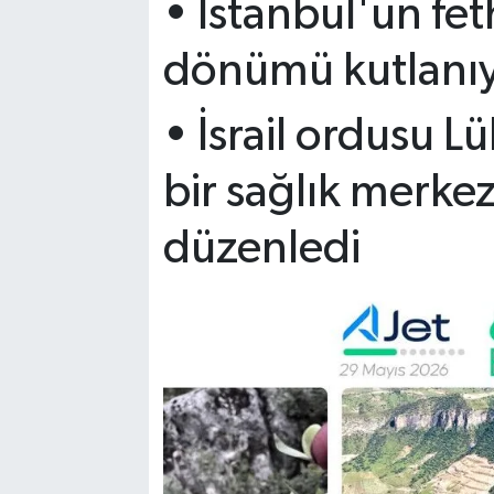
• İstanbul'un fet
dönümü kutlanı
• İsrail ordusu 
bir sağlık merkez
düzenledi