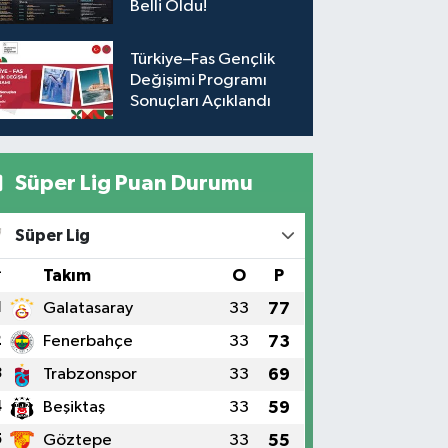
Belli Oldu!
Türkiye–Fas Gençlik
Değişimi Programı
Sonuçları Açıklandı
Süper Lig Puan Durumu
Süper Lig
#
Takım
O
P
1
Galatasaray
33
77
2
Fenerbahçe
33
73
3
Trabzonspor
33
69
4
Beşiktaş
33
59
5
Göztepe
33
55