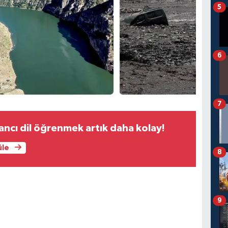
5
6
7
bancı dil öğrenmek artık daha kolay!
üle
8
9