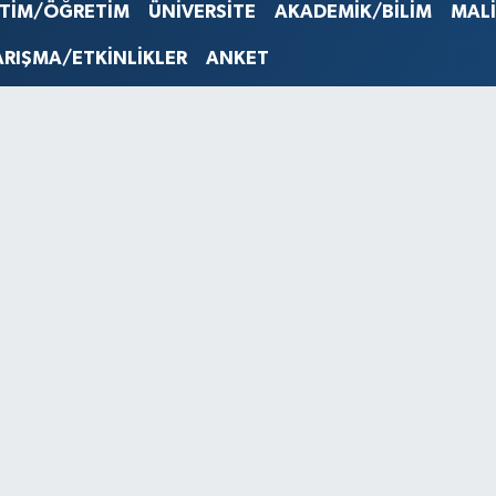
STERLİN
İTİM/ÖĞRETİM
ÜNİVERSİTE
AKADEMİK/BİLİM
MAL
61,603
G.ALTIN
ARIŞMA/ETKİNLİKLER
ANKET
6862,0
BİST10
14.598
BITCOI
79.591,