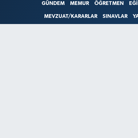
GÜNDEM
MEMUR
ÖĞRETMEN
EĞ
SINAVLAR
AKADEMİK/BİLİM
MEVZUAT/KARARLAR
SINAVLAR
Y
YARIŞMA/ETKİNLİKLER
MEVZUAT/KARARLAR
ANKET