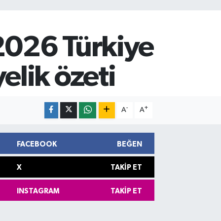
2026 Türkiye
lik özeti
-
+
A
A
FACEBOOK
BEĞEN
X
TAKIP ET
INSTAGRAM
TAKIP ET