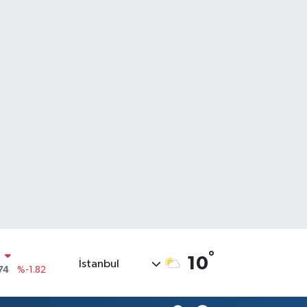
°
10
İstanbul
20
%0.02
90
%0.19