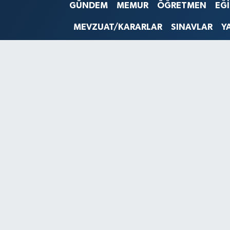
GÜNDEM
MEMUR
ÖĞRETMEN
EĞ
SINAVLAR
AKADEMİK/BİLİM
MEVZUAT/KARARLAR
SINAVLAR
Y
YARIŞMA/ETKİNLİKLER
MEVZUAT/KARARLAR
ANKET