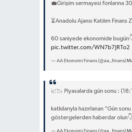
💼Girişim sermayesi fonlarına 30
⏳Anadolu Ajansı Katılım Finans Z
60 saniyede ekonomide bugün
pic.twitter.com/WN7b7JRTo2
— AA Ekonomi Finans (@aa_finans)
Ma
📈📉 Piyasalarda gün sonu : (18:
katkılarıyla hazırlanan "Gün sonu
göstergelerden haberdar olun
— AA Ekonomi Finans (@aa_finans)
Ma