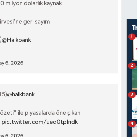
0 milyon dolarlık kaynak
irvesi'ne geri sayım
T
1

@Halkbank
y 6, 2026
2
15)
@halkbank
3
 özeti" ile piyasalarda öne çıkan

pic.twitter.com/ued0tpIndk
4
y 6, 2026