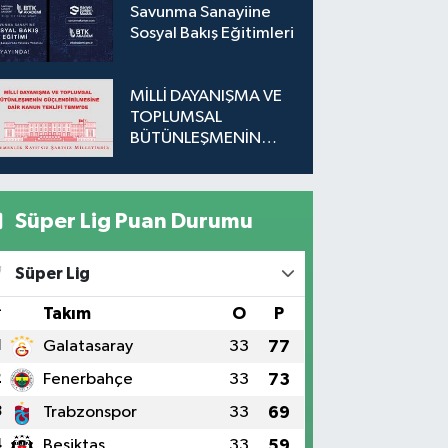
Savunma Sanayiine
Sosyal Bakış Eğitimleri
MİLLİ DAYANIŞMA VE
TOPLUMSAL
BÜTÜNLEŞMENİN
GÜÇLENDİRİLMESİNE
DAİR KANUN TEKLİFİ
TBMM'DE
Süper Lig Puan Durumu
Süper Lig
#
Takım
O
P
1
Galatasaray
33
77
2
Fenerbahçe
33
73
3
Trabzonspor
33
69
4
Beşiktaş
33
59