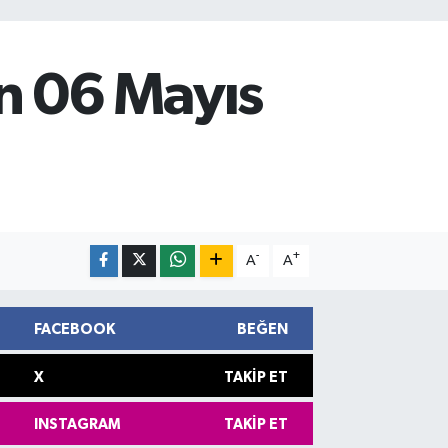
n 06 Mayıs
-
+
A
A
FACEBOOK
BEĞEN
X
TAKIP ET
INSTAGRAM
TAKIP ET