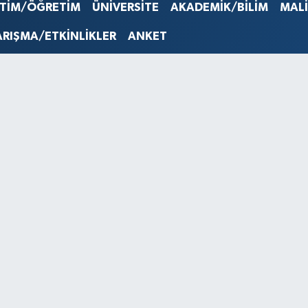
STERLİN
İTİM/ÖĞRETİM
ÜNİVERSİTE
AKADEMİK/BİLİM
MAL
61,603
G.ALTIN
ARIŞMA/ETKİNLİKLER
ANKET
6862,0
BİST10
14.598
BITCOI
79.591,