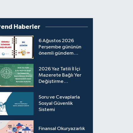
rend Haberler
6 Ağustos 2026
Perşembe gününün
önemli gündem
başlıkları
2026 Yaz Tatili İl İçi
Mazerete Bağlı Yer
Değiştirme
Başvurusunda Bulunan
Öğretmenlerin
Soru ve Cevaplarla
Atama Sonuçları
Sosyal Güvenlik
Açıklandı
Sistemi
Finansal Okuryazarlık