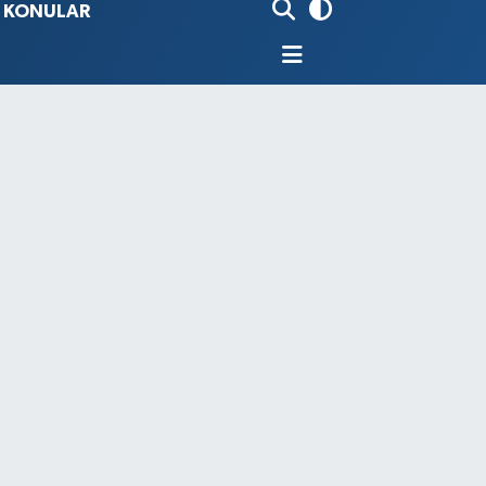
İ KONULAR
80
%0.18
9000
%0.19
0
,00
%0
N
74
%-1.82