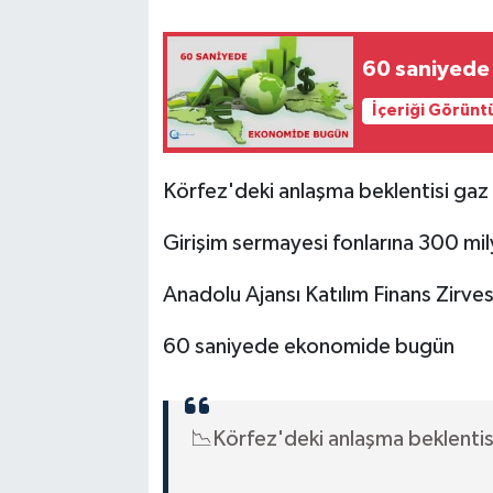
60 saniyed
İçeriği Görünt
Körfez'deki anlaşma beklentisi gaz 
Girişim sermayesi fonlarına 300 mil
Anadolu Ajansı Katılım Finans Zirves
60 saniyede ekonomide bugün
📉Körfez'deki anlaşma beklentisi