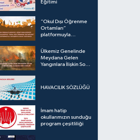
Eğitimi
“Okul Dışı Öğrenme
Ortamları”
platformuyla
tanışmaya davet
ediyoruz.
Ülkemiz Genelinde
Meydana Gelen
Yangınlara İlişkin Son
Durum
HAVACILIK SÖZLÜĞÜ
İmam hatip
okullarımızın sunduğu
program çeşitliliği