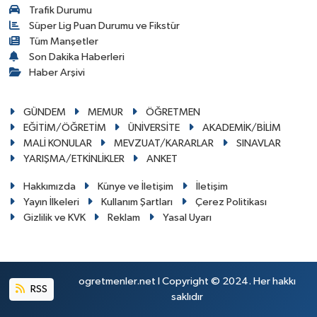
Trafik Durumu
Süper Lig Puan Durumu ve Fikstür
Tüm Manşetler
Son Dakika Haberleri
Haber Arşivi
GÜNDEM
MEMUR
ÖĞRETMEN
EĞİTİM/ÖĞRETİM
ÜNİVERSİTE
AKADEMİK/BİLİM
MALİ KONULAR
MEVZUAT/KARARLAR
SINAVLAR
YARIŞMA/ETKİNLİKLER
ANKET
Hakkımızda
Künye ve İletişim
İletişim
Yayın İlkeleri
Kullanım Şartları
Çerez Politikası
Gizlilik ve KVK
Reklam
Yasal Uyarı
ogretmenler.net I Copyright © 2024. Her hakkı
RSS
saklıdır