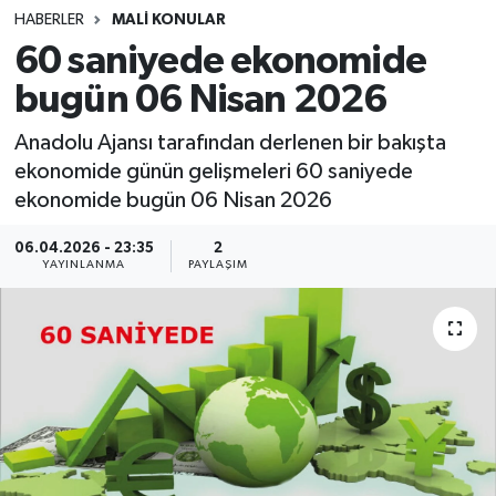
HABERLER
MALİ KONULAR
SINAVLAR
AKADEMİK/BİLİM
60 saniyede ekonomide
bugün 06 Nisan 2026
YARIŞMA/ETKİNLİKLER
MEVZUAT/KARARLAR
Anadolu Ajansı tarafından derlenen bir bakışta
ANKET
ekonomide günün gelişmeleri 60 saniyede
ekonomide bugün 06 Nisan 2026
06.04.2026 - 23:35
2
YAYINLANMA
PAYLAŞIM