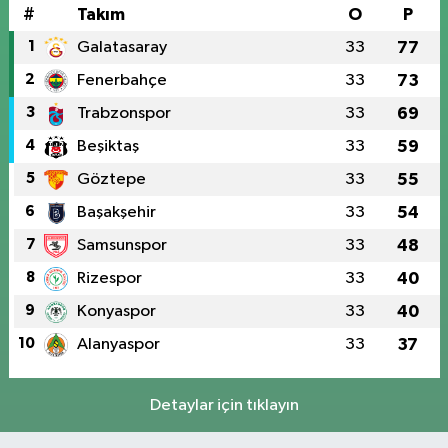
#
Takım
O
P
1
Galatasaray
33
77
2
Fenerbahçe
33
73
3
Trabzonspor
33
69
4
Beşiktaş
33
59
5
Göztepe
33
55
6
Başakşehir
33
54
7
Samsunspor
33
48
8
Rizespor
33
40
9
Konyaspor
33
40
10
Alanyaspor
33
37
Detaylar için tıklayın