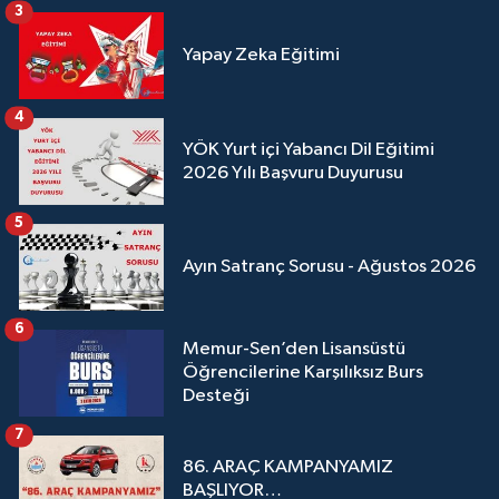
3
Yapay Zeka Eğitimi
4
YÖK Yurt içi Yabancı Dil Eğitimi
2026 Yılı Başvuru Duyurusu
5
Ayın Satranç Sorusu - Ağustos 2026
6
Memur-Sen’den Lisansüstü
Öğrencilerine Karşılıksız Burs
Desteği
7
86. ARAÇ KAMPANYAMIZ
BAŞLIYOR…