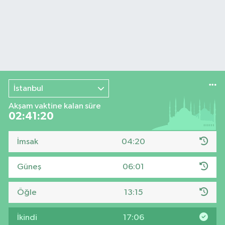
İstanbul
Akşam vaktine kalan süre
02:41:19
İmsak
04:20
Güneş
06:01
Öğle
13:15
İkindi
17:06