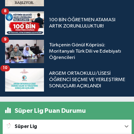
8
100 BİN ÖĞRETMEN ATAMASI
ARTIK ZORUNLULUKTUR!
9
Türkçenin Gönül Köprüsü:
Moritanyalı Türk Dili ve Edebiyatı
Öğrencileri
10
ARGEM ORTAOKULU/LİSESİ
ÖĞRENCİ SEÇME VE YERLEŞTİRME
SONUÇLARI AÇIKLANDI
Süper Lig Puan Durumu
Süper Lig