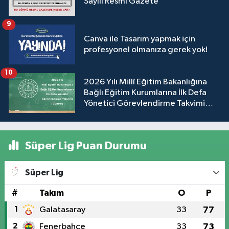
Sayılı Resmî Gazete
9
Canva ile Tasarım yapmak için
profesyonel olmanıza gerek yok!
10
2026 Yılı Millî Eğitim Bakanlığına
Bağlı Eğitim Kurumlarına İlk Defa
Yönetici Görevlendirme Takvimi
(Güncel)
Süper Lig Puan Durumu
Süper Lig
#
Takım
O
P
1
Galatasaray
33
77
2
Fenerbahçe
33
73