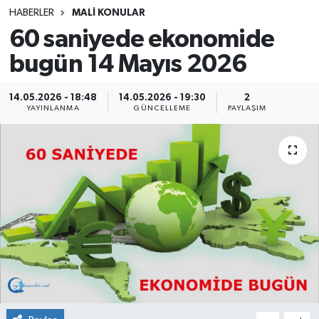
HABERLER
MALİ KONULAR
SINAVLAR
AKADEMİK/BİLİM
60 saniyede ekonomide
bugün 14 Mayıs 2026
YARIŞMA/ETKİNLİKLER
MEVZUAT/KARARLAR
ANKET
14.05.2026 - 18:48
14.05.2026 - 19:30
2
YAYINLANMA
GÜNCELLEME
PAYLAŞIM