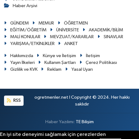
Haber Arşivi
GÜNDEM
MEMUR
ÖĞRETMEN
EĞİTİM/ÖĞRETİM
ÜNİVERSİTE
AKADEMİK/BİLİM
MALİ KONULAR
MEVZUAT/KARARLAR
SINAVLAR
YARIŞMA/ETKİNLİKLER
ANKET
Hakkımızda
Künye ve İletişim
İletişim
Yayın İlkeleri
Kullanım Şartları
Çerez Politikası
Gizlilik ve KVK
Reklam
Yasal Uyarı
ogretmenler.net I Copyright © 2024. Her hakkı
RSS
saklıdır
Haber Yazılımı:
TE Bilişim
En iyi site deneyimi sağlamak için çerezlerden