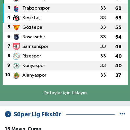
3
Trabzonspor
33
69
4
Beşiktaş
33
59
5
Göztepe
33
55
6
Başakşehir
33
54
7
Samsunspor
33
48
8
Rizespor
33
40
9
Konyaspor
33
40
10
Alanyaspor
33
37
Detaylar için tıklayın
Süper Lig Fikstür
15 Mayıs, Cuma