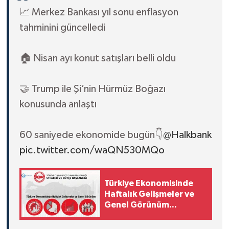
📈 Merkez Bankası yıl sonu enflasyon
tahminini güncelledi
🏠 Nisan ayı konut satışları belli oldu
🤝 Trump ile Şi’nin Hürmüz Boğazı
konusunda anlaştı
60 saniyede ekonomide bugün👇
@Halkbank
pic.twitter.com/waQN530MQo
Türkiye Ekonomisinde
Haftalık Gelişmeler ve
Genel Görünüm
31.07.2026