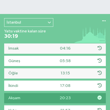
İstanbul
Yatsı vaktine kalan süre
30:18
İmsak
04:16
Güneş
05:58
Öğle
13:15
İkindi
17:08
Akşam
20:23