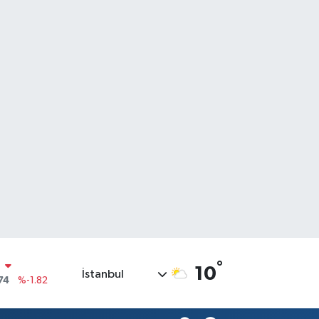
°
10
İstanbul
20
%0.02
90
%0.19