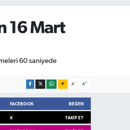
 16 Mart
meleri 60 saniyede
-
+
A
A
FACEBOOK
BEĞEN
X
TAKIP ET