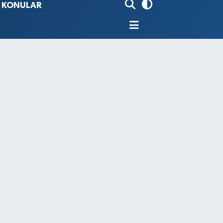
İ KONULAR
80
%0.18
9000
%0.19
0
,00
%0
N
74
%-1.82