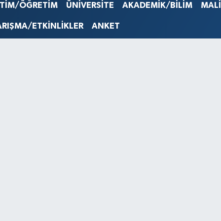
STERLİN
İTİM/ÖĞRETİM
ÜNİVERSİTE
AKADEMİK/BİLİM
MAL
61,603
G.ALTIN
ARIŞMA/ETKİNLİKLER
ANKET
6862,0
BİST10
14.598
BITCOI
79.591,