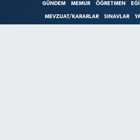
GÜNDEM
MEMUR
ÖĞRETMEN
EĞ
SINAVLAR
AKADEMİK/BİLİM
MEVZUAT/KARARLAR
SINAVLAR
Y
YARIŞMA/ETKİNLİKLER
MEVZUAT/KARARLAR
ANKET