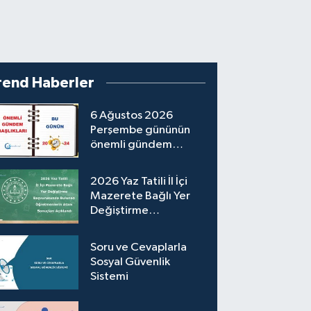
rend Haberler
6 Ağustos 2026
Perşembe gününün
önemli gündem
başlıkları
2026 Yaz Tatili İl İçi
Mazerete Bağlı Yer
Değiştirme
Başvurusunda Bulunan
Öğretmenlerin
Soru ve Cevaplarla
Atama Sonuçları
Sosyal Güvenlik
Açıklandı
Sistemi