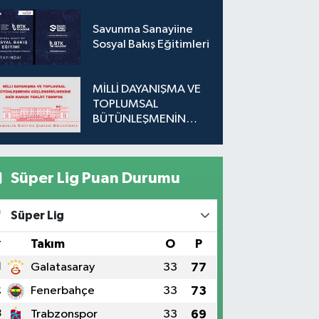
Savunma Sanayiine
Sosyal Bakış Eğitimleri
MİLLİ DAYANIŞMA VE
TOPLUMSAL
BÜTÜNLEŞMENİN
GÜÇLENDİRİLMESİNE
DAİR KANUN TEKLİFİ
TBMM'DE
Süper Lig Puan Durumu
Süper Lig
#
Takım
O
P
1
Galatasaray
33
77
2
Fenerbahçe
33
73
3
Trabzonspor
33
69