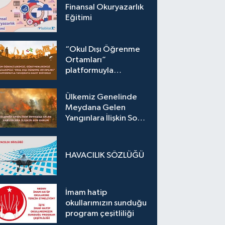
Finansal Okuryazarlık
Eğitimi
“Okul Dışı Öğrenme
Ortamları”
platformuyla
tanışmaya davet
ediyoruz.
Ülkemiz Genelinde
Meydana Gelen
Yangınlara İlişkin Son
Durum
HAVACILIK SÖZLÜĞÜ
İmam hatip
okullarımızın sunduğu
program çeşitliliği