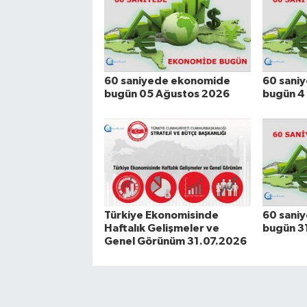
60 saniyede ekonomide
60 sani
bugün 05 Ağustos 2026
bugün 4
Türkiye Ekonomisinde
60 sani
Haftalık Gelişmeler ve
bugün 3
Genel Görünüm 31.07.2026