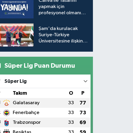
Canva ile Tasarım
Takvimi (Güncel)
yapmak için
profesyonel olmanıza
gerek yok!
Şam'da kurulacak
Suriye-Türkiye
Üniversitesine ilişkin
mutabakat zaptı
imzalandı
Süper Lig Puan Durumu
Süper Lig
#
Takım
O
P
1
Galatasaray
33
77
2
Fenerbahçe
33
73
3
Trabzonspor
33
69
4
Beşiktaş
33
59