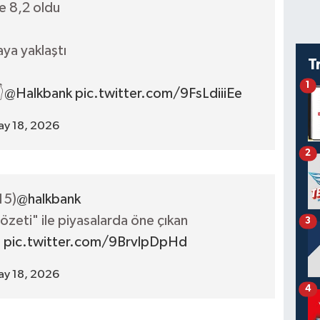
de 8,2 oldu
aya yaklaştı
T
1

@Halkbank
pic.twitter.com/9FsLdiiiEe
y 18, 2026
2
15)
@halkbank
 özeti" ile piyasalarda öne çıkan
3

pic.twitter.com/9BrvlpDpHd
y 18, 2026
4