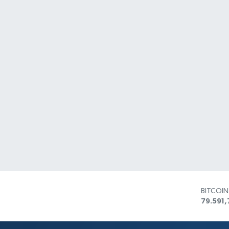
BITCOI
79.591,
DOLAR
45,436
EURO
53,386