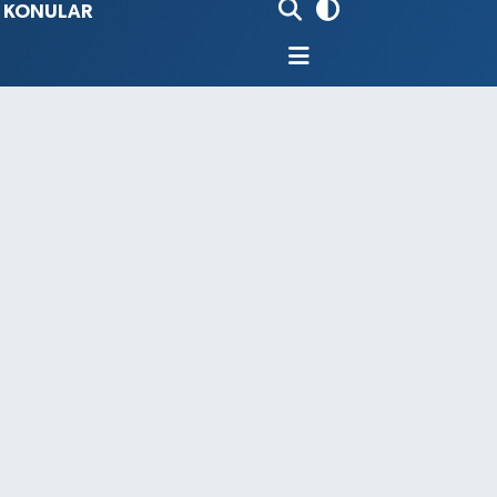
İ KONULAR
80
%0.18
9000
%0.19
0
,00
%0