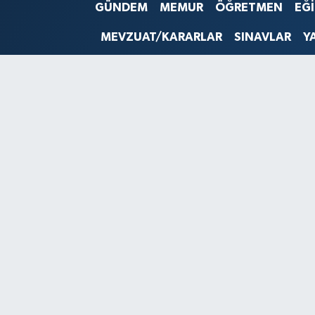
GÜNDEM
MEMUR
ÖĞRETMEN
EĞ
SINAVLAR
AKADEMİK/BİLİM
MEVZUAT/KARARLAR
SINAVLAR
Y
YARIŞMA/ETKİNLİKLER
MEVZUAT/KARARLAR
ANKET