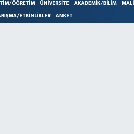
İTİM/ÖĞRETİM
ÜNİVERSİTE
AKADEMİK/BİLİM
MAL
STERLİN
61,603
ARIŞMA/ETKİNLİKLER
ANKET
G.ALTIN
6862,0
BİST10
14.598