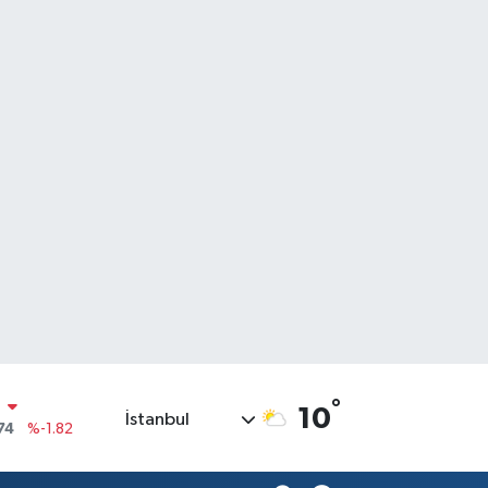
N
74
%-1.82
°
10
İstanbul
20
%0.02
90
%0.19