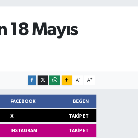
 18 Mayıs
-
+
A
A
FACEBOOK
BEĞEN
X
TAKIP ET
INSTAGRAM
TAKIP ET