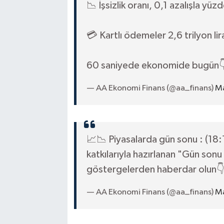
📉 İşsizlik oranı, 0,1 azalışla yüz
💳 Kartlı ödemeler 2,6 trilyon lir
60 saniyede ekonomide bugün
— AA Ekonomi Finans (@aa_finans)
Ma
📈📉 Piyasalarda gün sonu : (18:
katkılarıyla hazırlanan "Gün sonu
göstergelerden haberdar olun
— AA Ekonomi Finans (@aa_finans)
Ma