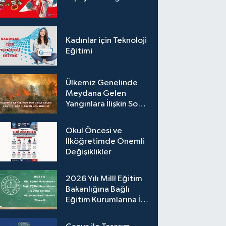
Kadınlar için Teknoloji
Eğitimi
Ülkemiz Genelinde
Meydana Gelen
Yangınlara İlişkin Son
Durum
Okul Öncesi ve
İlköğretimde Önemli
Değişiklikler
2026 Yılı Millî Eğitim
Bakanlığına Bağlı
Eğitim Kurumlarına İlk
Defa Yönetici
Görevlendirme