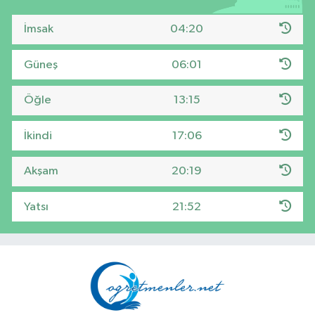
İmsak
04:20
Güneş
06:01
Öğle
13:15
İkindi
17:06
Akşam
20:19
Yatsı
21:52