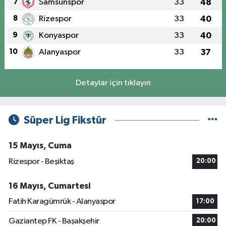
7
Samsunspor
33
48
8
Rizespor
33
40
9
Konyaspor
33
40
10
Alanyaspor
33
37
Detaylar için tıklayın
Süper Lig Fikstür
15 Mayıs, Cuma
Rizespor - Beşiktaş
20:00
16 Mayıs, Cumartesi
Fatih Karagümrük - Alanyaspor
17:00
Gaziantep FK - Başakşehir
20:00