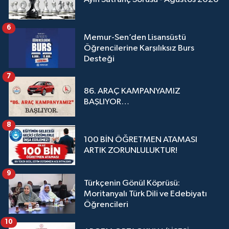
6
Memur-Sen’den Lisansüstü
Öğrencilerine Karşılıksız Burs
Desteği
7
86. ARAÇ KAMPANYAMIZ
BAŞLIYOR…
8
100 BİN ÖĞRETMEN ATAMASI
ARTIK ZORUNLULUKTUR!
9
Türkçenin Gönül Köprüsü:
Moritanyalı Türk Dili ve Edebiyatı
Öğrencileri
10