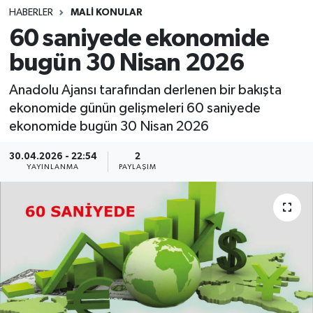
HABERLER
MALİ KONULAR
SINAVLAR
AKADEMİK/BİLİM
60 saniyede ekonomide
bugün 30 Nisan 2026
YARIŞMA/ETKİNLİKLER
MEVZUAT/KARARLAR
Anadolu Ajansı tarafından derlenen bir bakışta
ANKET
ekonomide günün gelişmeleri 60 saniyede
ekonomide bugün 30 Nisan 2026
30.04.2026 - 22:54
2
YAYINLANMA
PAYLAŞIM