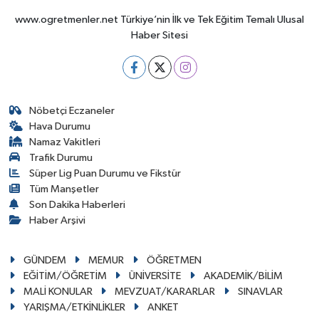
www.ogretmenler.net Türkiye’nin İlk ve Tek Eğitim Temalı Ulusal
Haber Sitesi
Nöbetçi Eczaneler
Hava Durumu
Namaz Vakitleri
Trafik Durumu
Süper Lig Puan Durumu ve Fikstür
Tüm Manşetler
Son Dakika Haberleri
Haber Arşivi
GÜNDEM
MEMUR
ÖĞRETMEN
EĞİTİM/ÖĞRETİM
ÜNİVERSİTE
AKADEMİK/BİLİM
MALİ KONULAR
MEVZUAT/KARARLAR
SINAVLAR
YARIŞMA/ETKİNLİKLER
ANKET