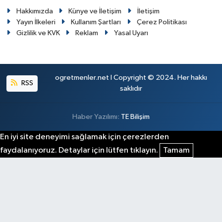
Hakkımızda
Künye ve İletişim
İletişim
Yayın İlkeleri
Kullanım Şartları
Çerez Politikası
Gizlilik ve KVK
Reklam
Yasal Uyarı
ogretmenler.net I Copyright © 2024. Her hakkı
RSS
saklıdır
Haber Yazılımı:
TE Bilişim
En iyi site deneyimi sağlamak için çerezlerden
faydalanıyoruz. Detaylar için lütfen tıklayın.
Tamam