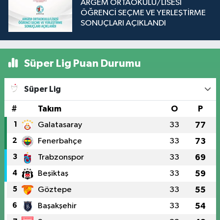
ARGEM ORTAOKULU/LİSESİ
ÖĞRENCİ SEÇME VE YERLEŞTİRME
SONUÇLARI AÇIKLANDI
Süper Lig Puan Durumu
Süper Lig
#
Takım
O
P
1
Galatasaray
33
77
2
Fenerbahçe
33
73
3
Trabzonspor
33
69
4
Beşiktaş
33
59
5
Göztepe
33
55
6
Başakşehir
33
54