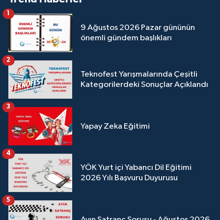
1
9 Ağustos 2026 Pazar gününün
önemli gündem başlıkları
2
Teknofest Yarışmalarında Çeşitli
Kategorilerdeki Sonuçlar Açıklandı
3
Yapay Zeka Eğitimi
4
YÖK Yurt içi Yabancı Dil Eğitimi
2026 Yılı Başvuru Duyurusu
5
Ayın Satranç Sorusu - Ağustos 2026