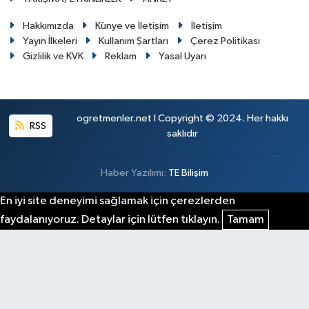
Hakkımızda
Künye ve İletişim
İletişim
Yayın İlkeleri
Kullanım Şartları
Çerez Politikası
Gizlilik ve KVK
Reklam
Yasal Uyarı
ogretmenler.net I Copyright © 2024. Her hakkı
RSS
saklıdır
Haber Yazılımı:
TE Bilişim
En iyi site deneyimi sağlamak için çerezlerden
faydalanıyoruz. Detaylar için lütfen tıklayın.
Tamam