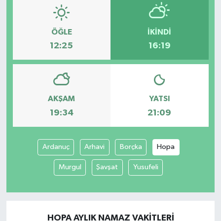
ÖĞLE
İKINDI
12:25
16:19
AKŞAM
YATSI
19:34
21:09
Ardanuç
Arhavi
Borçka
Hopa
Murgul
Şavşat
Yusufeli
HOPA AYLIK NAMAZ VAKITLERI