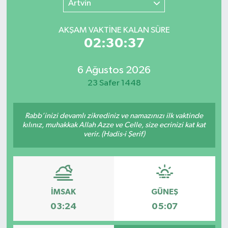
Artvin
SINAVLAR
AKADEMİK/BİLİM
AKŞAM VAKTİNE KALAN SÜRE
02:30:37
YARIŞMA/ETKİNLİKLER
MEVZUAT/KARARLAR
6 Ağustos 2026
ANKET
23 Safer 1448
Rabb’inizi devamlı zikrediniz ve namazınızı ilk vaktinde
kılınız, muhakkak Allah Azze ve Celle, size ecrinizi kat kat
verir. (Hadis-i Şerif)
İMSAK
GÜNEŞ
03:24
05:07