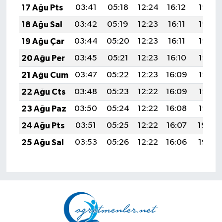
17 Ağu Pts
03:41
05:18
12:24
16:12
19:19
18 Ağu Sal
03:42
05:19
12:23
16:11
19:18
19 Ağu Çar
03:44
05:20
12:23
16:11
19:16
20 Ağu Per
03:45
05:21
12:23
16:10
19:15
21 Ağu Cum
03:47
05:22
12:23
16:09
19:13
22 Ağu Cts
03:48
05:23
12:22
16:09
19:12
23 Ağu Paz
03:50
05:24
12:22
16:08
19:10
24 Ağu Pts
03:51
05:25
12:22
16:07
19:09
25 Ağu Sal
03:53
05:26
12:22
16:06
19:07