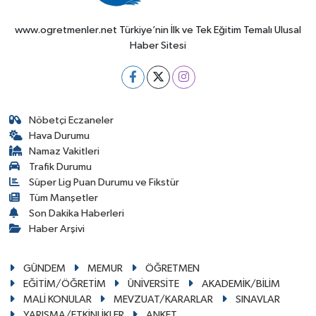
www.ogretmenler.net Türkiye’nin İlk ve Tek Eğitim Temalı Ulusal
Haber Sitesi
Nöbetçi Eczaneler
Hava Durumu
Namaz Vakitleri
Trafik Durumu
Süper Lig Puan Durumu ve Fikstür
Tüm Manşetler
Son Dakika Haberleri
Haber Arşivi
GÜNDEM
MEMUR
ÖĞRETMEN
EĞİTİM/ÖĞRETİM
ÜNİVERSİTE
AKADEMİK/BİLİM
MALİ KONULAR
MEVZUAT/KARARLAR
SINAVLAR
YARIŞMA/ETKİNLİKLER
ANKET