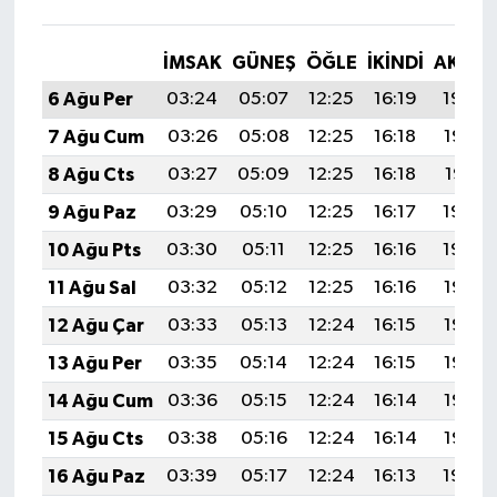
İMSAK
GÜNEŞ
ÖĞLE
İKINDI
AKŞA
6 Ağu Per
03:24
05:07
12:25
16:19
19:34
7 Ağu Cum
03:26
05:08
12:25
16:18
19:32
8 Ağu Cts
03:27
05:09
12:25
16:18
19:31
9 Ağu Paz
03:29
05:10
12:25
16:17
19:30
10 Ağu Pts
03:30
05:11
12:25
16:16
19:29
11 Ağu Sal
03:32
05:12
12:25
16:16
19:27
12 Ağu Çar
03:33
05:13
12:24
16:15
19:26
13 Ağu Per
03:35
05:14
12:24
16:15
19:25
14 Ağu Cum
03:36
05:15
12:24
16:14
19:23
15 Ağu Cts
03:38
05:16
12:24
16:14
19:22
16 Ağu Paz
03:39
05:17
12:24
16:13
19:20