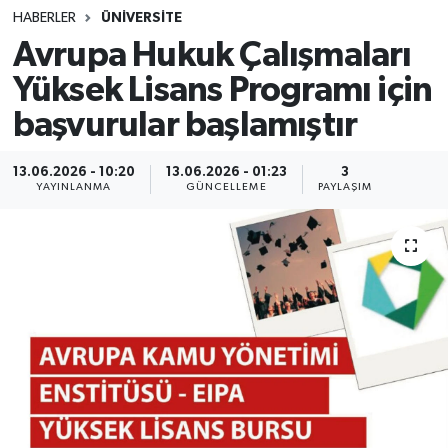
HABERLER
ÜNİVERSİTE
SINAVLAR
AKADEMİK/BİLİM
Avrupa Hukuk Çalışmaları
Yüksek Lisans Programı için
YARIŞMA/ETKİNLİKLER
MEVZUAT/KARARLAR
başvurular başlamıştır
ANKET
13.06.2026 - 10:20
13.06.2026 - 01:23
3
YAYINLANMA
GÜNCELLEME
PAYLAŞIM