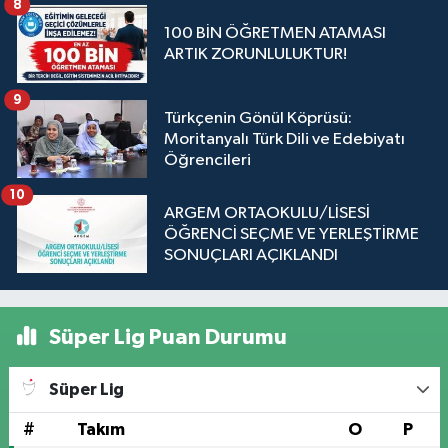
8
100 BİN ÖĞRETMEN ATAMASI
ARTIK ZORUNLULUKTUR!
9
Türkçenin Gönül Köprüsü:
Moritanyalı Türk Dili ve Edebiyatı
Öğrencileri
10
ARGEM ORTAOKULU/LİSESİ
ÖĞRENCİ SEÇME VE YERLEŞTİRME
SONUÇLARI AÇIKLANDI
Süper Lig Puan Durumu
Süper Lig
#
Takım
O
P