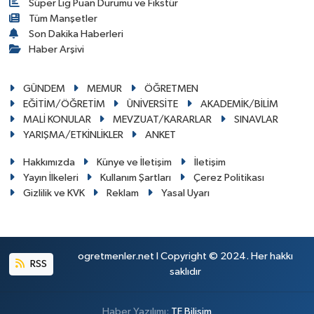
Süper Lig Puan Durumu ve Fikstür
Tüm Manşetler
Son Dakika Haberleri
Haber Arşivi
GÜNDEM
MEMUR
ÖĞRETMEN
EĞİTİM/ÖĞRETİM
ÜNİVERSİTE
AKADEMİK/BİLİM
MALİ KONULAR
MEVZUAT/KARARLAR
SINAVLAR
YARIŞMA/ETKİNLİKLER
ANKET
Hakkımızda
Künye ve İletişim
İletişim
Yayın İlkeleri
Kullanım Şartları
Çerez Politikası
Gizlilik ve KVK
Reklam
Yasal Uyarı
ogretmenler.net I Copyright © 2024. Her hakkı
RSS
saklıdır
Haber Yazılımı:
TE Bilişim