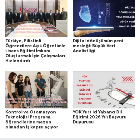
Türkiye, Filistinli
Dijital dönüşümün yeni
Öğrencilere Açık Öğretimle
mesleği: Büyük Veri
Lisans Eğitimi İmkanı
Analistliği
Oluşturmak İçin Çalışmaları
Hızlandırdı
Kontrol ve Otomasyon
YÖK Yurt içi Yabancı Dil
Teknolojisi Programı,
Eğitimi 2026 Yılı Başvuru
öğrencilerine mezun
Duyurusu
olmadan iş kapısı açıyor