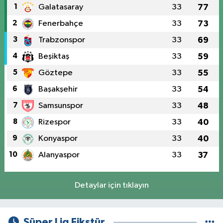
1
Galatasaray
33
77
2
Fenerbahçe
33
73
3
Trabzonspor
33
69
4
Beşiktaş
33
59
5
Göztepe
33
55
6
Başakşehir
33
54
7
Samsunspor
33
48
8
Rizespor
33
40
9
Konyaspor
33
40
10
Alanyaspor
33
37
Detaylar için tıklayın
Süper Lig Fikstür