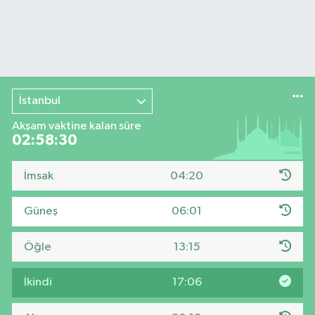
İstanbul
Akşam vaktine kalan süre
02:58:30
İmsak
04:20
Güneş
06:01
Öğle
13:15
İkindi
17:06