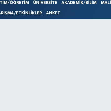
STERLİN
İTİM/ÖĞRETİM
ÜNİVERSİTE
AKADEMİK/BİLİM
MAL
61,603
G.ALTIN
ARIŞMA/ETKİNLİKLER
ANKET
6862,0
BİST10
14.598
BITCOI
79.591,