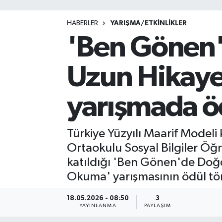
HABERLER
YARIŞMA/ETKİNLİKLER
'Ben Gönen
Uzun Hikaye
yarışmada öd
Türkiye Yüzyılı Maarif Model
Ortaokulu Sosyal Bilgiler Öğ
katıldığı 'Ben Gönen'de Doğd
Okuma' yarışmasının ödül tör
18.05.2026 - 08:50
3
YAYINLANMA
PAYLAŞIM