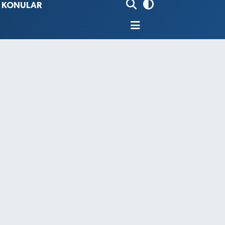
İ KONULAR
80
%0.18
9000
%0.19
0
,00
%0
N
74
%-1.82