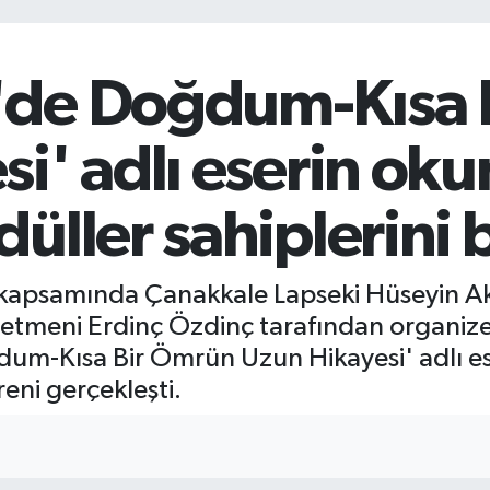
'de Doğdum-Kısa 
si' adlı eserin ok
üller sahiplerini 
i kapsamında Çanakkale Lapseki Hüseyin Aki
retmeni Erdinç Özdinç tarafından organize
um-Kısa Bir Ömrün Uzun Hikayesi' adlı es
eni gerçekleşti.