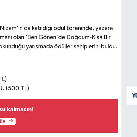
Nizam'ın da katıldığı ödül töreninde, yazara
Romanı olan 'Ben Gönen'de Doğdum-Kısa Bir
okunduğu yarışmada ödüller sahiplerini buldu.
TL)
U (500 TL)
Y
su kalmasın!
üle