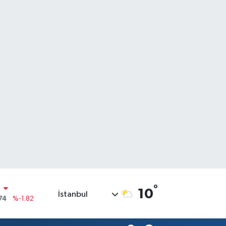
°
10
İstanbul
20
%0.02
90
%0.19