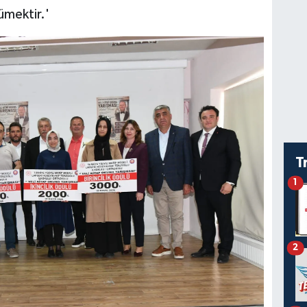
ümektir.'
T
1
2