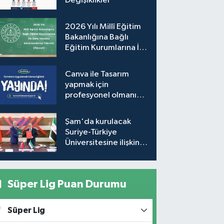
Değişiklikler
2026 Yılı Millî Eğitim
Bakanlığına Bağlı
Eğitim Kurumlarına İlk
Defa Yönetici
Görevlendirme
Canva ile Tasarım
Takvimi (Güncel)
yapmak için
profesyonel olmanıza
gerek yok!
Şam'da kurulacak
Suriye-Türkiye
Üniversitesine ilişkin
mutabakat zaptı
imzalandı
Süper Lig Puan Durumu
Süper Lig