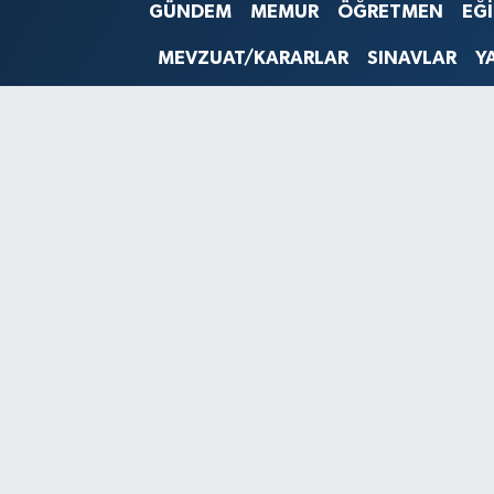
GÜNDEM
MEMUR
ÖĞRETMEN
EĞ
SINAVLAR
AKADEMİK/BİLİM
MEVZUAT/KARARLAR
SINAVLAR
Y
YARIŞMA/ETKİNLİKLER
MEVZUAT/KARARLAR
ANKET