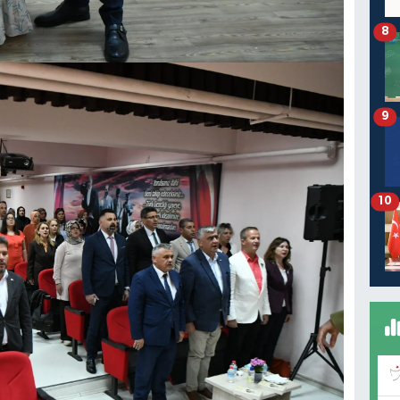
8
9
10