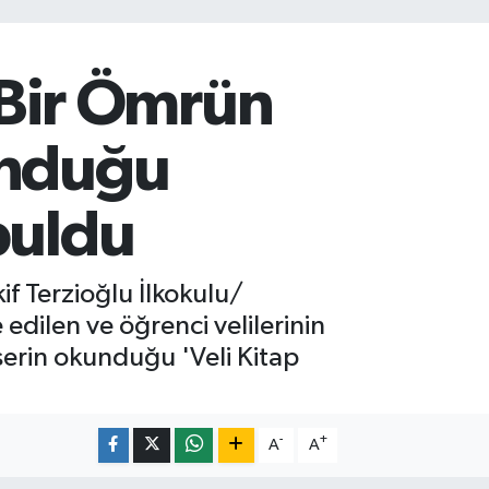
Bir Ömrün
unduğu
buldu
f Terzioğlu İlkokulu/
 edilen ve öğrenci velilerinin
erin okunduğu 'Veli Kitap
-
+
A
A