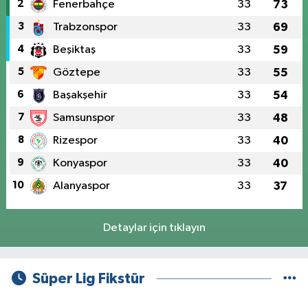
2
Fenerbahçe
33
73
3
Trabzonspor
33
69
4
Beşiktaş
33
59
5
Göztepe
33
55
6
Başakşehir
33
54
7
Samsunspor
33
48
8
Rizespor
33
40
9
Konyaspor
33
40
10
Alanyaspor
33
37
Detaylar için tıklayın
Süper Lig Fikstür