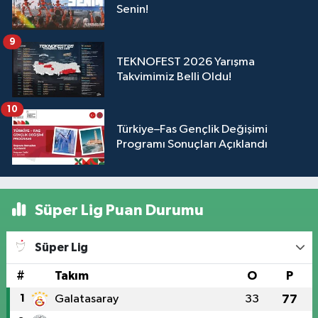
Senin!
9
TEKNOFEST 2026 Yarışma
Takvimimiz Belli Oldu!
10
Türkiye–Fas Gençlik Değişimi
Programı Sonuçları Açıklandı
Süper Lig Puan Durumu
Süper Lig
#
Takım
O
P
1
Galatasaray
33
77