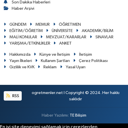
Son Dakika Haberleri
Haber Arşivi
GÜNDEM
MEMUR
ÖĞRETMEN
EĞİTİM/ÖĞRETİM
ÜNİVERSİTE
AKADEMİK/BİLİM
MALİ KONULAR
MEVZUAT/KARARLAR
SINAVLAR
YARIŞMA/ETKİNLİKLER
ANKET
Hakkımızda
Künye ve İletişim
İletişim
Yayın İlkeleri
Kullanım Şartları
Çerez Politikası
Gizlilik ve KVK
Reklam
Yasal Uyarı
ogretmenler.net I Copyright © 2024. Her hakkı
RSS
saklıdır
Haber Yazılımı:
TE Bilişim
En iyi site deneyimi sağlamak için çerezlerden