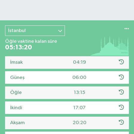
İstanbul
Öğle vaktine kalan süre
05:13:20
İmsak
04:19
Güneş
06:00
Öğle
13:15
İkindi
17:07
Akşam
20:20