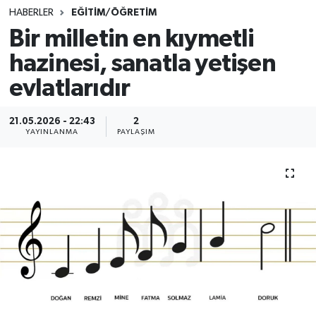
HABERLER
EĞİTİM/ÖĞRETİM
SINAVLAR
AKADEMİK/BİLİM
Bir milletin en kıymetli
hazinesi, sanatla yetişen
YARIŞMA/ETKİNLİKLER
MEVZUAT/KARARLAR
evlatlarıdır
ANKET
21.05.2026 - 22:43
2
YAYINLANMA
PAYLAŞIM