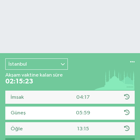
İstanbul
Akşam vaktine kalan süre
02:15:23
İmsak
04:17
Güneş
05:59
Öğle
13:15