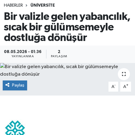
HABERLER
ÜNİVERSİTE
SINAVLAR
AKADEMİK/BİLİM
Bir valizle gelen yabancılık,
sıcak bir gülümsemeyle
YARIŞMA/ETKİNLİKLER
MEVZUAT/KARARLAR
dostluğa dönüşür
ANKET
08.05.2026 - 01:36
2
YAYINLANMA
PAYLAŞIM
Paylaş
-
+
A
A