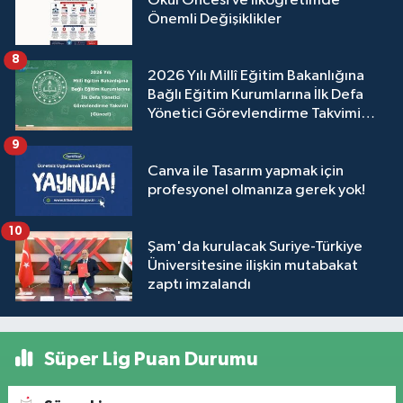
Okul Öncesi ve İlköğretimde
Önemli Değişiklikler
8
2026 Yılı Millî Eğitim Bakanlığına
Bağlı Eğitim Kurumlarına İlk Defa
Yönetici Görevlendirme Takvimi
(Güncel)
9
Canva ile Tasarım yapmak için
profesyonel olmanıza gerek yok!
10
Şam'da kurulacak Suriye-Türkiye
Üniversitesine ilişkin mutabakat
zaptı imzalandı
Süper Lig Puan Durumu