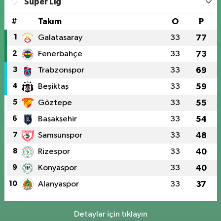
Süper Lig
#
Takım
O
P
1
Galatasaray
33
77
2
Fenerbahçe
33
73
3
Trabzonspor
33
69
4
Beşiktaş
33
59
5
Göztepe
33
55
6
Başakşehir
33
54
7
Samsunspor
33
48
8
Rizespor
33
40
9
Konyaspor
33
40
10
Alanyaspor
33
37
Detaylar için tıklayın