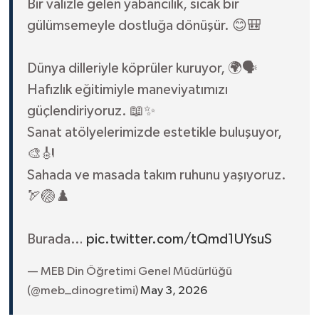
Bir valizle gelen yabancılık, sıcak bir
gülümsemeyle dostluğa dönüşür. 😊🎒
Dünya dilleriyle köprüler kuruyor, 🌍🗣️
Hafızlık eğitimiyle maneviyatımızı
güçlendiriyoruz. 📖✨
Sanat atölyelerimizde estetikle buluşuyor,
🎨🎻
Sahada ve masada takım ruhunu yaşıyoruz.
🏹🏐♟️
Burada…
pic.twitter.com/tQmd1UYsuS
— MEB Din Öğretimi Genel Müdürlüğü
(@meb_dinogretimi)
May 3, 2026