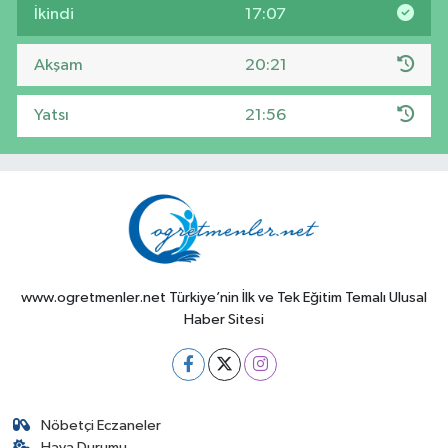
İkindi
17:07
Akşam
20:21
Yatsı
21:56
www.ogretmenler.net Türkiye’nin İlk ve Tek Eğitim Temalı Ulusal
Haber Sitesi
Nöbetçi Eczaneler
Hava Durumu