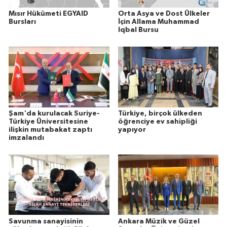
Mısır Hükûmeti EGYAID
Orta Asya ve Dost Ülkeler
Bursları
İçin Allama Muhammad
Iqbal Bursu
Şam'da kurulacak Suriye-
Türkiye, birçok ülkeden
Türkiye Üniversitesine
öğrenciye ev sahipliği
ilişkin mutabakat zaptı
yapıyor
imzalandı
Savunma sanayisinin
Ankara Müzik ve Güzel