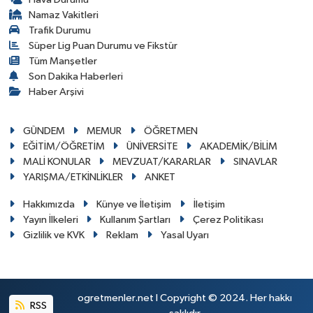
Namaz Vakitleri
Trafik Durumu
Süper Lig Puan Durumu ve Fikstür
Tüm Manşetler
Son Dakika Haberleri
Haber Arşivi
GÜNDEM
MEMUR
ÖĞRETMEN
EĞİTİM/ÖĞRETİM
ÜNİVERSİTE
AKADEMİK/BİLİM
MALİ KONULAR
MEVZUAT/KARARLAR
SINAVLAR
YARIŞMA/ETKİNLİKLER
ANKET
Hakkımızda
Künye ve İletişim
İletişim
Yayın İlkeleri
Kullanım Şartları
Çerez Politikası
Gizlilik ve KVK
Reklam
Yasal Uyarı
ogretmenler.net I Copyright © 2024. Her hakkı
RSS