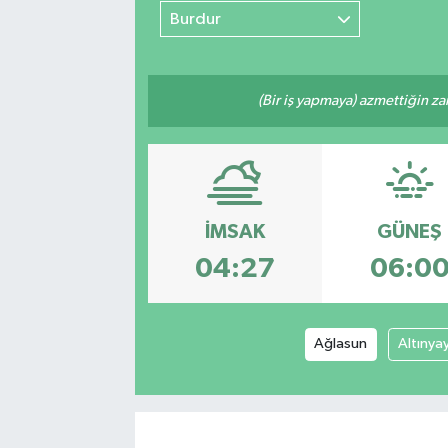
Burdur
(Bir iş yapmaya) azmettiğin zam
İMSAK
GÜNEŞ
04:27
06:0
Ağlasun
Altınya