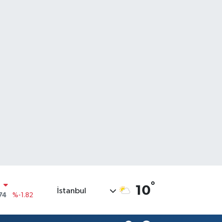
N
°
10
İstanbul
74
%-1.82
20
%0.02