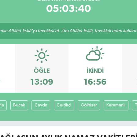
05:03:39
an Allâhü Teâlâ’ya tevekkül et. Zira Allâhü Teâlâ, tevekkül eden kullarını
ÖĞLE
İKINDI
0
13:09
16:56
yla
Bucak
Çavdır
Çeltikçi
Gölhisar
Karamanlı
T