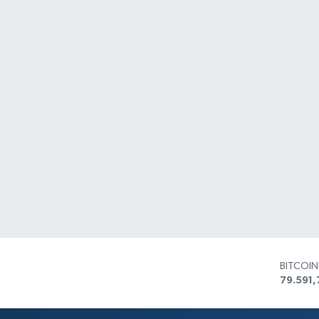
BITCOI
79.591,
DOLAR
45,436