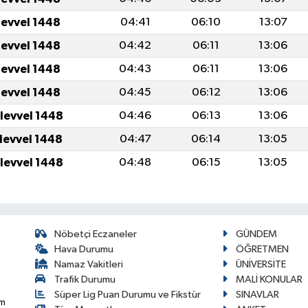
levvel 1448
04:41
06:10
13:07
levvel 1448
04:42
06:11
13:06
levvel 1448
04:43
06:11
13:06
levvel 1448
04:45
06:12
13:06
ulevvel 1448
04:46
06:13
13:06
ulevvel 1448
04:47
06:14
13:05
ulevvel 1448
04:48
06:15
13:05
Nöbetçi Eczaneler
GÜNDEM
Hava Durumu
ÖĞRETMEN
Namaz Vakitleri
ÜNİVERSİTE
Trafik Durumu
MALİ KONULAR
Süper Lig Puan Durumu ve Fikstür
SINAVLAR
im