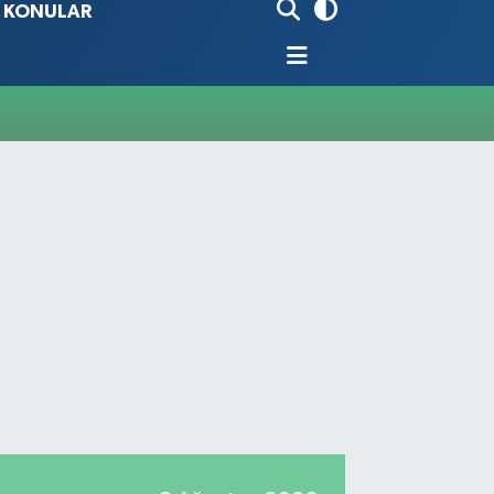
İ KONULAR
90
%0.19
80
%0.18
9000
%0.19
0
,00
%0