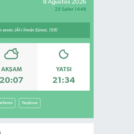
8 Ağustos 2026
25 Safer 1448
 sever. (Âl-i İmrân Sûresi, 159)
AKŞAM
YATSI
20:07
21:34
efenni
Yeşilova