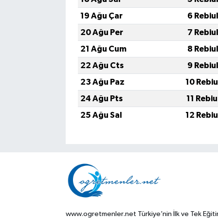
19 Ağu Çar
6 Rebiu
20 Ağu Per
7 Rebiu
21 Ağu Cum
8 Rebiu
22 Ağu Cts
9 Rebiu
23 Ağu Paz
10 Rebi
24 Ağu Pts
11 Rebi
25 Ağu Sal
12 Rebi
www.ogretmenler.net Türkiye’nin İlk ve Tek Eğit