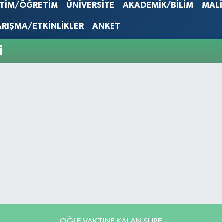
EURO
İTİM/ÖĞRETİM
ÜNİVERSİTE
AKADEMİK/BİLİM
MAL
53,386
STERLİN
ARIŞMA/ETKİNLİKLER
ANKET
61,603
G.ALTIN
i
6862,0
BİST10
14.598
ÖĞLE VAKTİNE KALAN SÜRE