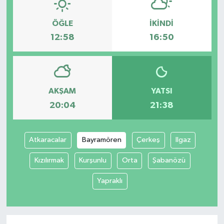
ÖĞLE
İKINDI
12:58
16:50
AKŞAM
YATSI
20:04
21:38
Atkaracalar
Bayramören
Çerkeş
Ilgaz
Kızılırmak
Kurşunlu
Orta
Şabanözü
Yapraklı