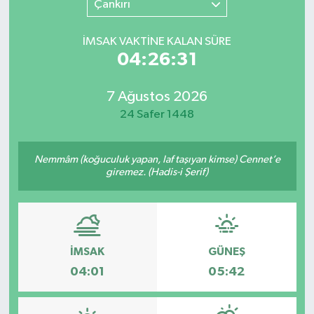
Çankırı
SINAVLAR
AKADEMİK/BİLİM
İMSAK VAKTİNE KALAN SÜRE
04:26:31
YARIŞMA/ETKİNLİKLER
MEVZUAT/KARARLAR
7 Ağustos 2026
ANKET
24 Safer 1448
Nemmâm (koğuculuk yapan, laf taşıyan kimse) Cennet’e
giremez. (Hadis-i Şerif)
İMSAK
GÜNEŞ
04:01
05:42