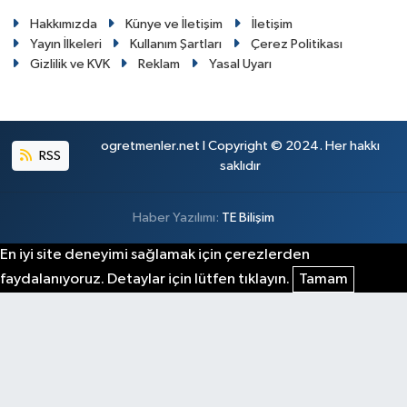
Hakkımızda
Künye ve İletişim
İletişim
Yayın İlkeleri
Kullanım Şartları
Çerez Politikası
Gizlilik ve KVK
Reklam
Yasal Uyarı
ogretmenler.net I Copyright © 2024. Her hakkı
RSS
saklıdır
Haber Yazılımı:
TE Bilişim
En iyi site deneyimi sağlamak için çerezlerden
faydalanıyoruz. Detaylar için lütfen tıklayın.
Tamam