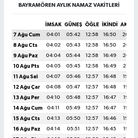
BAYRAMÖREN AYLIK NAMAZ VAKITLERI
İMSAK
GÜNEŞ
ÖĞLE
İKINDI
AKŞA
7 Ağu Cum
04:01
05:42
12:58
16:50
20:04
8 Ağu Cts
04:02
05:43
12:58
16:50
20:03
9 Ağu Paz
04:04
05:44
12:58
16:49
20:02
10 Ağu Pts
04:05
05:45
12:58
16:49
20:01
11 Ağu Sal
04:07
05:46
12:57
16:48
19:59
12 Ağu Çar
04:08
05:47
12:57
16:48
19:58
13 Ağu Per
04:10
05:48
12:57
16:47
19:57
14 Ağu Cum
04:11
05:49
12:57
16:47
19:55
15 Ağu Cts
04:13
05:50
12:57
16:46
19:54
16 Ağu Paz
04:14
05:51
12:57
16:45
19:52