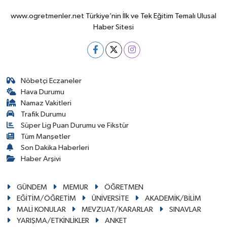
www.ogretmenler.net Türkiye’nin İlk ve Tek Eğitim Temalı Ulusal
Haber Sitesi
Nöbetçi Eczaneler
Hava Durumu
Namaz Vakitleri
Trafik Durumu
Süper Lig Puan Durumu ve Fikstür
Tüm Manşetler
Son Dakika Haberleri
Haber Arşivi
GÜNDEM
MEMUR
ÖĞRETMEN
EĞİTİM/ÖĞRETİM
ÜNİVERSİTE
AKADEMİK/BİLİM
MALİ KONULAR
MEVZUAT/KARARLAR
SINAVLAR
YARIŞMA/ETKİNLİKLER
ANKET