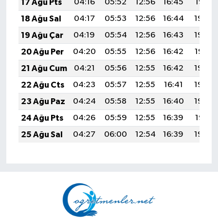
17 Ağu Pts
04:16
05:52
12:56
16:45
19:51
18 Ağu Sal
04:17
05:53
12:56
16:44
19:50
19 Ağu Çar
04:19
05:54
12:56
16:43
19:48
20 Ağu Per
04:20
05:55
12:56
16:42
19:47
21 Ağu Cum
04:21
05:56
12:55
16:42
19:45
22 Ağu Cts
04:23
05:57
12:55
16:41
19:44
23 Ağu Paz
04:24
05:58
12:55
16:40
19:42
24 Ağu Pts
04:26
05:59
12:55
16:39
19:41
25 Ağu Sal
04:27
06:00
12:54
16:39
19:39