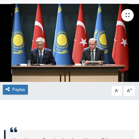
Paylaş
-
+
A
A