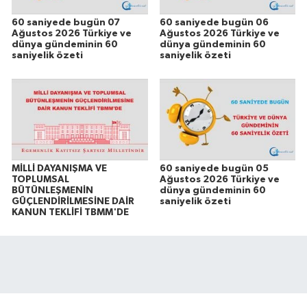
60 saniyede bugün 07
60 saniyede bugün 06
Ağustos 2026 Türkiye ve
Ağustos 2026 Türkiye ve
dünya gündeminin 60
dünya gündeminin 60
saniyelik özeti
saniyelik özeti
MİLLİ DAYANIŞMA VE
60 saniyede bugün 05
TOPLUMSAL
Ağustos 2026 Türkiye ve
BÜTÜNLEŞMENİN
dünya gündeminin 60
GÜÇLENDİRİLMESİNE DAİR
saniyelik özeti
KANUN TEKLİFİ TBMM'DE