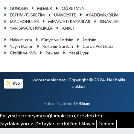
GÜNDEM
MEMUR
ÖĞRETMEN
EĞİTİM/ÖĞRETİM
ÜNİVERSİTE
AKADEMİK/BİLİM
MALİ KONULAR
MEVZUAT/KARARLAR
SINAVLAR
YARIŞMA/ETKİNLİKLER
ANKET
Hakkımızda
Künye ve İletişim
İletişim
Yayın İlkeleri
Kullanım Şartları
Çerez Politikası
Gizlilik ve KVK
Reklam
Yasal Uyarı
ogretmenler.net I Copyright © 2024. Her hakkı
RSS
saklıdır
Haber Yazılımı:
TE Bilişim
En iyi site deneyimi sağlamak için çerezlerden
faydalanıyoruz. Detaylar için lütfen tıklayın.
Tamam