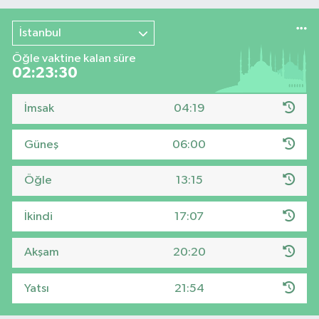
İstanbul
Öğle vaktine kalan süre
02:23:29
İmsak
04:19
Güneş
06:00
Öğle
13:15
İkindi
17:07
Akşam
20:20
Yatsı
21:54