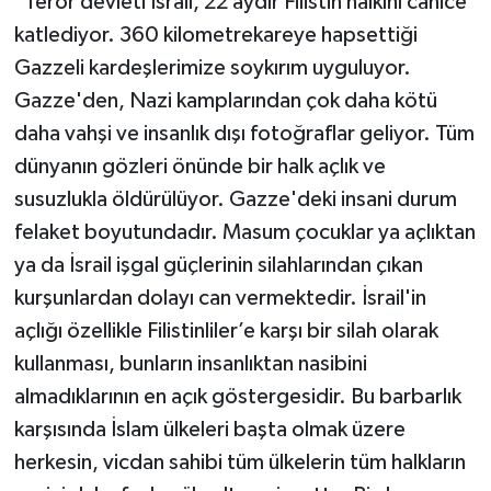
"Terör devleti İsrail, 22 aydır Filistin halkını canice
katlediyor. 360 kilometrekareye hapsettiği
Gazzeli kardeşlerimize soykırım uyguluyor.
Gazze'den, Nazi kamplarından çok daha kötü
daha vahşi ve insanlık dışı fotoğraflar geliyor. Tüm
dünyanın gözleri önünde bir halk açlık ve
susuzlukla öldürülüyor. Gazze'deki insani durum
felaket boyutundadır. Masum çocuklar ya açlıktan
ya da İsrail işgal güçlerinin silahlarından çıkan
kurşunlardan dolayı can vermektedir. İsrail'in
açlığı özellikle Filistinliler’e karşı bir silah olarak
kullanması, bunların insanlıktan nasibini
almadıklarının en açık göstergesidir. Bu barbarlık
karşısında İslam ülkeleri başta olmak üzere
herkesin, vicdan sahibi tüm ülkelerin tüm halkların