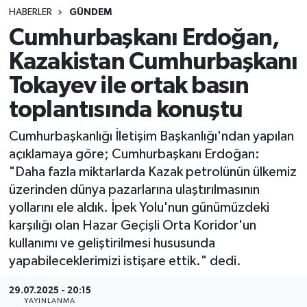
HABERLER
GÜNDEM
SINAVLAR
AKADEMİK/BİLİM
Cumhurbaşkanı Erdoğan,
Kazakistan Cumhurbaşkanı
YARIŞMA/ETKİNLİKLER
MEVZUAT/KARARLAR
Tokayev ile ortak basın
ANKET
toplantısında konuştu
Cumhurbaşkanlığı İletişim Başkanlığı'ndan yapılan
açıklamaya göre; Cumhurbaşkanı Erdoğan:
"Daha fazla miktarlarda Kazak petrolünün ülkemiz
üzerinden dünya pazarlarına ulaştırılmasının
yollarını ele aldık. İpek Yolu'nun günümüzdeki
karşılığı olan Hazar Geçişli Orta Koridor'un
kullanımı ve geliştirilmesi hususunda
yapabileceklerimizi istişare ettik." dedi.
29.07.2025 - 20:15
YAYINLANMA