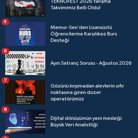
TEKNOFEST 2026 Yarışma
Takvimimiz Belli Oldu!
5
Memur-Sen’den Lisansüstü
Öğrencilerine Karşılıksız Burs
Desteği
6
Ayın Satranç Sorusu - Ağustos 2026
7
Gözünü kırpmadan alevlerin sıfır
noktasına giren dozer
operatörümüz
8
Dijital dönüşümün yeni mesleği:
Büyük Veri Analistliği