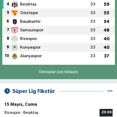
4
Beşiktaş
33
59
5
Göztepe
33
55
6
Başakşehir
33
54
7
Samsunspor
33
48
8
Rizespor
33
40
9
Konyaspor
33
40
10
Alanyaspor
33
37
Detaylar için tıklayın
Süper Lig Fikstür
15 Mayıs, Cuma
Rizespor - Beşiktaş
20:00