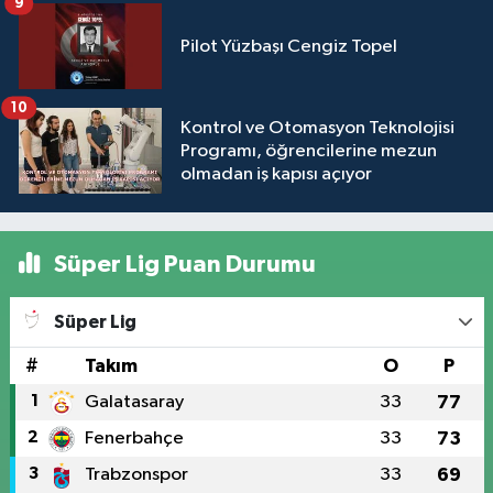
9
Pilot Yüzbaşı Cengiz Topel
10
Kontrol ve Otomasyon Teknolojisi
Programı, öğrencilerine mezun
olmadan iş kapısı açıyor
Süper Lig Puan Durumu
Süper Lig
#
Takım
O
P
1
Galatasaray
33
77
2
Fenerbahçe
33
73
3
Trabzonspor
33
69