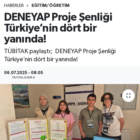
HABERLER
EĞİTİM/ÖĞRETİM
SINAVLAR
AKADEMİK/BİLİM
DENEYAP Proje Şenliği
Türkiye’nin dört bir
YARIŞMA/ETKİNLİKLER
MEVZUAT/KARARLAR
yanında!
ANKET
TÜBİTAK paylaştı; DENEYAP Proje Şenliği
Türkiye’nin dört bir yanında!
06.07.2025 - 08:05
YAYINLANMA