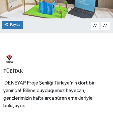
Paylaş
-
+
A
A
TÜBİTAK
DENEYAP Proje Şenliği Türkiye’nin dört bir
yanında! Bilime duyduğumuz heyecan,
gençlerimizin haftalarca süren emekleriyle
buluşuyor.