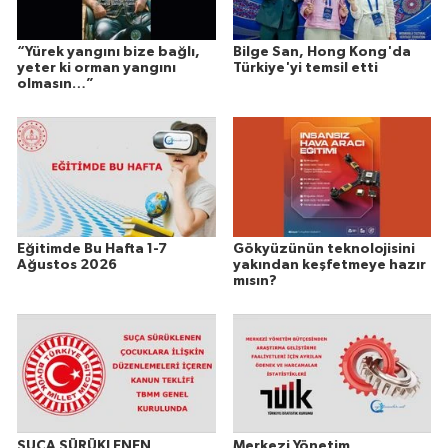
“Yürek yangını bize bağlı,
Bilge San, Hong Kong'da
yeter ki orman yangını
Türkiye'yi temsil etti
olmasın…”
Eğitimde Bu Hafta 1-7
Gökyüzünün teknolojisini
Ağustos 2026
yakından keşfetmeye hazır
mısın?
SUÇA SÜRÜKLENEN
Merkezi Yönetim