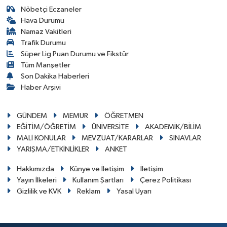
Nöbetçi Eczaneler
Hava Durumu
Namaz Vakitleri
Trafik Durumu
Süper Lig Puan Durumu ve Fikstür
Tüm Manşetler
Son Dakika Haberleri
Haber Arşivi
GÜNDEM
MEMUR
ÖĞRETMEN
EĞİTİM/ÖĞRETİM
ÜNİVERSİTE
AKADEMİK/BİLİM
MALİ KONULAR
MEVZUAT/KARARLAR
SINAVLAR
YARIŞMA/ETKİNLİKLER
ANKET
Hakkımızda
Künye ve İletişim
İletişim
Yayın İlkeleri
Kullanım Şartları
Çerez Politikası
Gizlilik ve KVK
Reklam
Yasal Uyarı