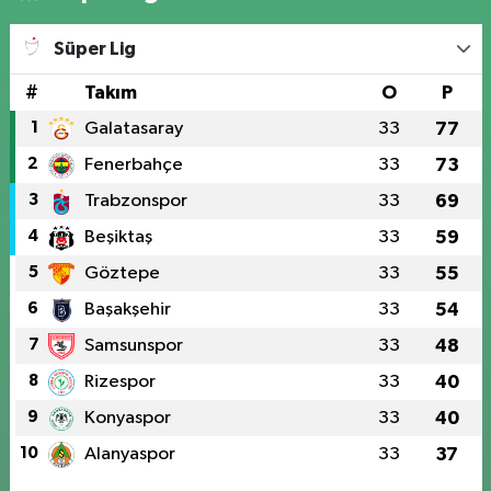
Süper Lig
#
Takım
O
P
1
Galatasaray
33
77
2
Fenerbahçe
33
73
3
Trabzonspor
33
69
4
Beşiktaş
33
59
5
Göztepe
33
55
6
Başakşehir
33
54
7
Samsunspor
33
48
8
Rizespor
33
40
9
Konyaspor
33
40
10
Alanyaspor
33
37