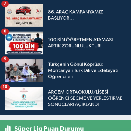
7
86. ARAÇ KAMPANYAMIZ
BAŞLIYOR…
8
100 BİN ÖĞRETMEN ATAMASI
ARTIK ZORUNLULUKTUR!
9
Türkçenin Gönül Köprüsü:
Moritanyalı Türk Dili ve Edebiyatı
Öğrencileri
10
ARGEM ORTAOKULU/LİSESİ
ÖĞRENCİ SEÇME VE YERLEŞTİRME
SONUÇLARI AÇIKLANDI
Süper Lig Puan Durumu