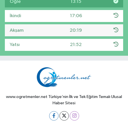
Öğle
13:15
İkindi
17:06
Akşam
20:19
Yatsı
21:52
www.ogretmenler.net Türkiye’nin İlk ve Tek Eğitim Temalı Ulusal
Haber Sitesi