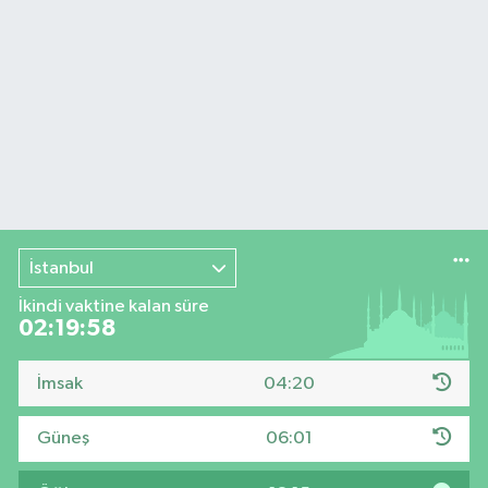
İstanbul
İkindi vaktine kalan süre
02:19:57
İmsak
04:20
Güneş
06:01