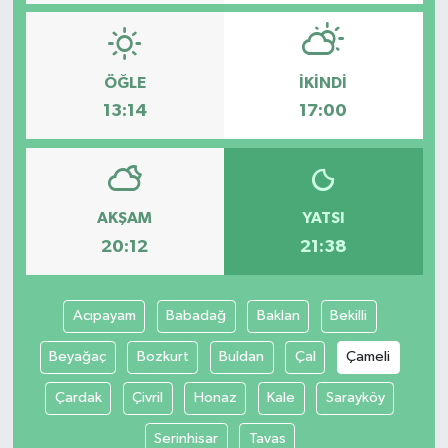
ÖĞLE
İKINDI
13:14
17:00
AKŞAM
YATSI
20:12
21:38
Acıpayam
Babadağ
Baklan
Bekilli
Beyağaç
Bozkurt
Buldan
Çal
Çameli
Çardak
Çivril
Honaz
Kale
Sarayköy
Serinhisar
Tavas