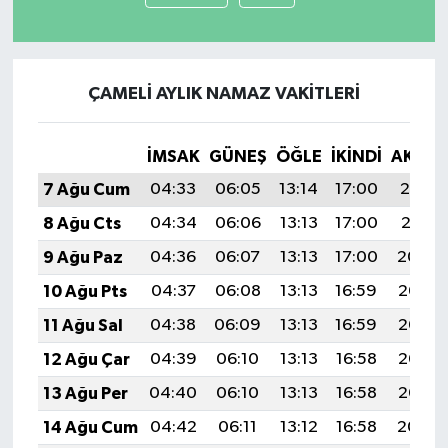
ÇAMELI AYLIK NAMAZ VAKITLERI
İMSAK
GÜNEŞ
ÖĞLE
İKINDI
AKŞA
7 Ağu Cum
04:33
06:05
13:14
17:00
20:12
8 Ağu Cts
04:34
06:06
13:13
17:00
20:11
9 Ağu Paz
04:36
06:07
13:13
17:00
20:09
10 Ağu Pts
04:37
06:08
13:13
16:59
20:08
11 Ağu Sal
04:38
06:09
13:13
16:59
20:07
12 Ağu Çar
04:39
06:10
13:13
16:58
20:06
13 Ağu Per
04:40
06:10
13:13
16:58
20:05
14 Ağu Cum
04:42
06:11
13:12
16:58
20:04