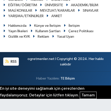
EĞİTİM/ÖĞRETİM
ÜNİVERSİTE
AKADEMİK/BİLİM
MALİ KONULAR
MEVZUAT/KARARLAR
SINAVLAR
YARIŞMA/ETKİNLİKLER
ANKET
Hakkımızda
Künye ve İletişim
İletişim
Yayın İlkeleri
Kullanım Şartları
Çerez Politikası
Gizlilik ve KVK
Reklam
Yasal Uyarı
ogretmenler.net I Copyright © 2024. Her hakkı
RSS
saklıdır
Haber Yazılımı:
TE Bilişim
En iyi site deneyimi sağlamak için çerezlerden
faydalanıyoruz. Detaylar için lütfen tıklayın.
Tamam