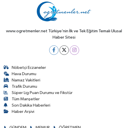
www.ogretmenler.net Türkiye’nin İlk ve Tek Eğitim Temalı Ulusal
Haber Sitesi
Nöbetçi Eczaneler
Hava Durumu
Namaz Vakitleri
Trafik Durumu
Süper Lig Puan Durumu ve Fikstür
Tüm Manşetler
Son Dakika Haberleri
Haber Arşivi
GÜNDEM
MEMUR
ÖĞRETMEN