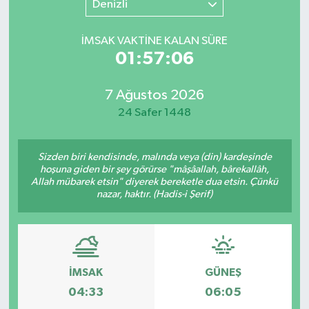
Denizli
SINAVLAR
AKADEMİK/BİLİM
İMSAK VAKTİNE KALAN SÜRE
01:57:06
YARIŞMA/ETKİNLİKLER
MEVZUAT/KARARLAR
7 Ağustos 2026
ANKET
24 Safer 1448
Sizden biri kendisinde, malında veya (din) kardeşinde
hoşuna giden bir şey görürse "mâşâallah, bârekallâh,
Allah mübarek etsin" diyerek bereketle dua etsin. Çünkü
nazar, haktır. (Hadis-i Şerif)
İMSAK
GÜNEŞ
04:33
06:05