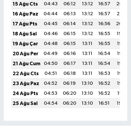
15 Ağu Cts
04:43
06:12
13:12
16:57
20:02
16 Ağu Paz
04:44
06:13
13:12
16:57
20:01
17 Ağu Pts
04:45
06:14
13:12
16:56
20:00
18 Ağu Sal
04:46
06:15
13:12
16:55
19:59
19 Ağu Çar
04:48
06:15
13:11
16:55
19:57
20 Ağu Per
04:49
06:16
13:11
16:54
19:56
21 Ağu Cum
04:50
06:17
13:11
16:54
19:55
22 Ağu Cts
04:51
06:18
13:11
16:53
19:53
23 Ağu Paz
04:52
06:19
13:10
16:52
19:52
24 Ağu Pts
04:53
06:20
13:10
16:52
19:51
25 Ağu Sal
04:54
06:20
13:10
16:51
19:49