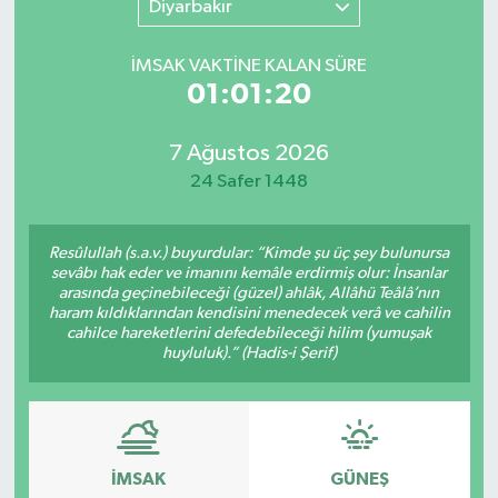
Diyarbakır
SINAVLAR
AKADEMİK/BİLİM
İMSAK VAKTİNE KALAN SÜRE
01:01:20
YARIŞMA/ETKİNLİKLER
MEVZUAT/KARARLAR
7 Ağustos 2026
ANKET
24 Safer 1448
Resûlullah (s.a.v.) buyurdular: “Kimde şu üç şey bulunursa
sevâbı hak eder ve imanını kemâle erdirmiş olur: İnsanlar
arasında geçinebileceği (güzel) ahlâk, Allâhü Teâlâ’nın
haram kıldıklarından kendisini menedecek verâ ve cahilin
cahilce hareketlerini defedebileceği hilim (yumuşak
huyluluk).” (Hadis-i Şerif)
İMSAK
GÜNEŞ