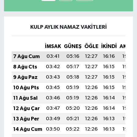
KULP AYLIK NAMAZ VAKITLERI
İMSAK
GÜNEŞ
ÖĞLE
İKINDI
AKŞA
7 Ağu Cum
03:41
05:16
12:27
16:16
19:28
8 Ağu Cts
03:42
05:17
12:27
16:15
19:27
9 Ağu Paz
03:43
05:18
12:27
16:15
19:26
10 Ağu Pts
03:45
05:19
12:26
16:15
19:24
11 Ağu Sal
03:46
05:19
12:26
16:14
19:23
12 Ağu Çar
03:47
05:20
12:26
16:14
19:22
13 Ağu Per
03:49
05:21
12:26
16:13
19:21
14 Ağu Cum
03:50
05:22
12:26
16:13
19:19