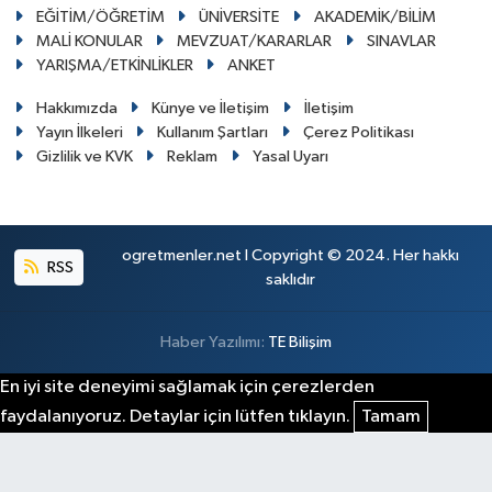
EĞİTİM/ÖĞRETİM
ÜNİVERSİTE
AKADEMİK/BİLİM
MALİ KONULAR
MEVZUAT/KARARLAR
SINAVLAR
YARIŞMA/ETKİNLİKLER
ANKET
Hakkımızda
Künye ve İletişim
İletişim
Yayın İlkeleri
Kullanım Şartları
Çerez Politikası
Gizlilik ve KVK
Reklam
Yasal Uyarı
ogretmenler.net I Copyright © 2024. Her hakkı
RSS
saklıdır
Haber Yazılımı:
TE Bilişim
En iyi site deneyimi sağlamak için çerezlerden
faydalanıyoruz. Detaylar için lütfen tıklayın.
Tamam