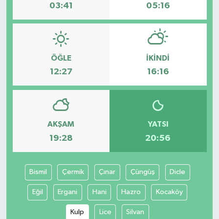
03:41
05:16
ÖĞLE
İKINDI
12:27
16:16
AKŞAM
YATSI
19:28
20:56
Bismil
Çermik
Çınar
Çüngüş
Dicle
Eğil
Ergani
Hani
Hazro
Kocaköy
Kulp
Lice
Silvan