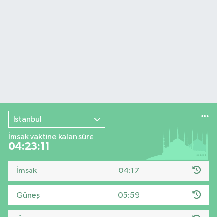
İstanbul
İmsak vaktine kalan süre
04:23:10
İmsak
04:17
Güneş
05:59