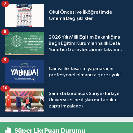
7
Okul Öncesi ve İlköğretimde
Önemli Değişiklikler
8
2026 Yılı Millî Eğitim Bakanlığına
Bağlı Eğitim Kurumlarına İlk Defa
Yönetici Görevlendirme Takvimi
(Güncel)
9
Canva ile Tasarım yapmak için
profesyonel olmanıza gerek yok!
10
Şam'da kurulacak Suriye-Türkiye
Üniversitesine ilişkin mutabakat
zaptı imzalandı
Süper Lig Puan Durumu