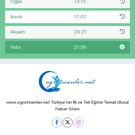
Öğle
13:15
İkindi
17:07
Akşam
20:21
Yatsı
21:56
www.ogretmenler.net Türkiye’nin İlk ve Tek Eğitim Temalı Ulusal
Haber Sitesi