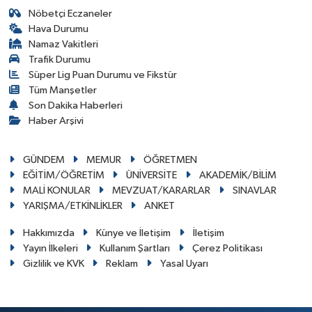
Nöbetçi Eczaneler
Hava Durumu
Namaz Vakitleri
Trafik Durumu
Süper Lig Puan Durumu ve Fikstür
Tüm Manşetler
Son Dakika Haberleri
Haber Arşivi
GÜNDEM
MEMUR
ÖĞRETMEN
EĞİTİM/ÖĞRETİM
ÜNİVERSİTE
AKADEMİK/BİLİM
MALİ KONULAR
MEVZUAT/KARARLAR
SINAVLAR
YARIŞMA/ETKİNLİKLER
ANKET
Hakkımızda
Künye ve İletişim
İletişim
Yayın İlkeleri
Kullanım Şartları
Çerez Politikası
Gizlilik ve KVK
Reklam
Yasal Uyarı