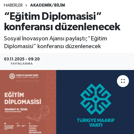
HABERLER
AKADEMİK/BİLİM
SINAVLAR
AKADEMİK/BİLİM
“Eğitim Diplomasisi”
konferansı düzenlenecek
YARIŞMA/ETKİNLİKLER
MEVZUAT/KARARLAR
Sosyal İnovasyon Ajansı paylaştı;“Eğitim
ANKET
Diplomasisi” konferansı düzenlenecek
03.11.2025 - 09:20
YAYINLANMA