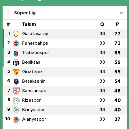
Süper Lig
#
Takım
O
P
1
Galatasaray
33
77
2
Fenerbahçe
33
73
3
Trabzonspor
33
69
4
Beşiktaş
33
59
5
Göztepe
33
55
6
Başakşehir
33
54
7
Samsunspor
33
48
8
Rizespor
33
40
9
Konyaspor
33
40
10
Alanyaspor
33
37