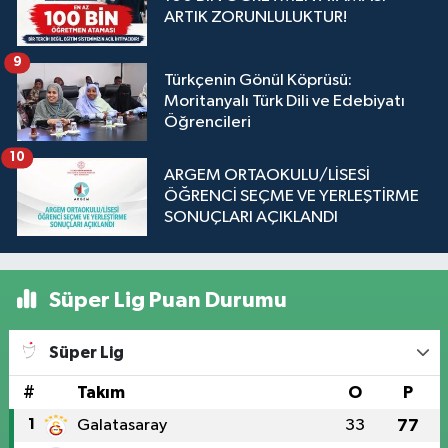
ARTIK ZORUNLULUKTUR!
9
Türkçenin Gönül Köprüsü:
Moritanyalı Türk Dili ve Edebiyatı
Öğrencileri
10
ARGEM ORTAOKULU/LİSESİ
ÖĞRENCİ SEÇME VE YERLEŞTİRME
SONUÇLARI AÇIKLANDI
Süper Lig Puan Durumu
Süper Lig
#
Takım
O
P
1
Galatasaray
33
77