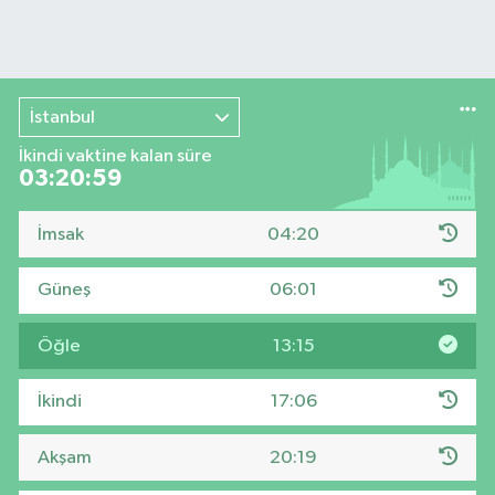
İstanbul
İkindi vaktine kalan süre
03:20:58
İmsak
04:20
Güneş
06:01
Öğle
13:15
İkindi
17:06
Akşam
20:19