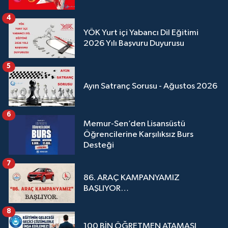
4
YÖK Yurt içi Yabancı Dil Eğitimi
2026 Yılı Başvuru Duyurusu
5
Ayın Satranç Sorusu - Ağustos 2026
6
Memur-Sen’den Lisansüstü
Öğrencilerine Karşılıksız Burs
Desteği
7
86. ARAÇ KAMPANYAMIZ
BAŞLIYOR…
8
100 BİN ÖĞRETMEN ATAMASI