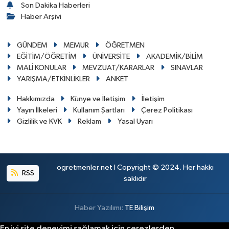
Son Dakika Haberleri
Haber Arşivi
GÜNDEM
MEMUR
ÖĞRETMEN
EĞİTİM/ÖĞRETİM
ÜNİVERSİTE
AKADEMİK/BİLİM
MALİ KONULAR
MEVZUAT/KARARLAR
SINAVLAR
YARIŞMA/ETKİNLİKLER
ANKET
Hakkımızda
Künye ve İletişim
İletişim
Yayın İlkeleri
Kullanım Şartları
Çerez Politikası
Gizlilik ve KVK
Reklam
Yasal Uyarı
ogretmenler.net I Copyright © 2024. Her hakkı
RSS
saklıdır
Haber Yazılımı:
TE Bilişim
En iyi site deneyimi sağlamak için çerezlerden