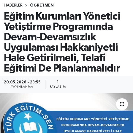
HABERLER
ÖĞRETMEN
SINAVLAR
AKADEMİK/BİLİM
Eğitim Kurumları Yönetici
Yetiştirme Programında
YARIŞMA/ETKİNLİKLER
MEVZUAT/KARARLAR
Devam-Devamsızlık
ANKET
Uygulaması Hakkaniyetli
Hale Getirilmeli, Telafi
Eğitimi De Planlanmalıdır
20.05.2026 - 23:55
1
YAYINLANMA
PAYLAŞIM