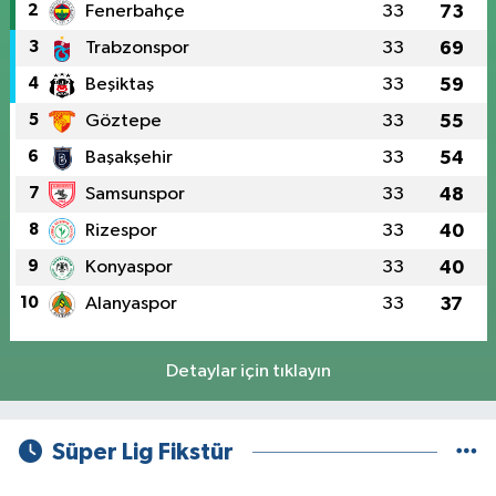
2
Fenerbahçe
33
73
3
Trabzonspor
33
69
4
Beşiktaş
33
59
5
Göztepe
33
55
6
Başakşehir
33
54
7
Samsunspor
33
48
8
Rizespor
33
40
9
Konyaspor
33
40
10
Alanyaspor
33
37
Detaylar için tıklayın
Süper Lig Fikstür