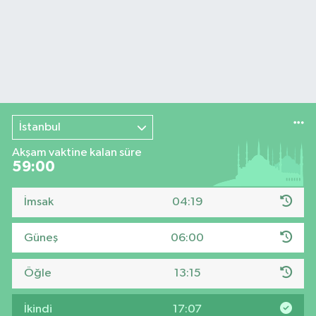
İstanbul
Akşam vaktine kalan süre
58:59
İmsak
04:19
Güneş
06:00
Öğle
13:15
İkindi
17:07