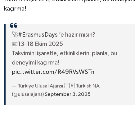
kaçırma!
🚀
#ErasmusDays
’e hazır mısın?
📅13–18 Ekim 2025
Takvimini işaretle, etkinliklerini planla, bu
deneyimi kaçırma!
pic.twitter.com/R49RVsWSTn
— Türkiye Ulusal Ajansı 🇹🇷 Turkish NA
(@ulusalajans)
September 3, 2025