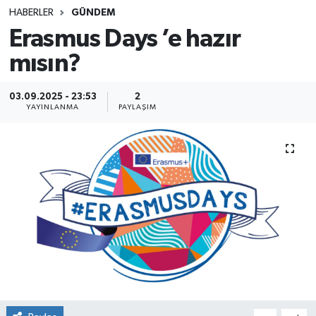
HABERLER
GÜNDEM
SINAVLAR
AKADEMİK/BİLİM
Erasmus Days ’e hazır
mısın?
YARIŞMA/ETKİNLİKLER
MEVZUAT/KARARLAR
ANKET
03.09.2025 - 23:53
2
YAYINLANMA
PAYLAŞIM