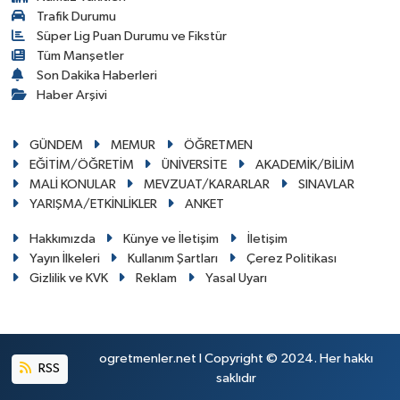
Trafik Durumu
Süper Lig Puan Durumu ve Fikstür
Tüm Manşetler
Son Dakika Haberleri
Haber Arşivi
GÜNDEM
MEMUR
ÖĞRETMEN
EĞİTİM/ÖĞRETİM
ÜNİVERSİTE
AKADEMİK/BİLİM
MALİ KONULAR
MEVZUAT/KARARLAR
SINAVLAR
YARIŞMA/ETKİNLİKLER
ANKET
Hakkımızda
Künye ve İletişim
İletişim
Yayın İlkeleri
Kullanım Şartları
Çerez Politikası
Gizlilik ve KVK
Reklam
Yasal Uyarı
ogretmenler.net I Copyright © 2024. Her hakkı
RSS
saklıdır