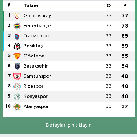
#
Takım
O
P
1
Galatasaray
33
77
2
Fenerbahçe
33
73
3
Trabzonspor
33
69
4
Beşiktaş
33
59
5
Göztepe
33
55
6
Başakşehir
33
54
7
Samsunspor
33
48
8
Rizespor
33
40
9
Konyaspor
33
40
10
Alanyaspor
33
37
Detaylar için tıklayın