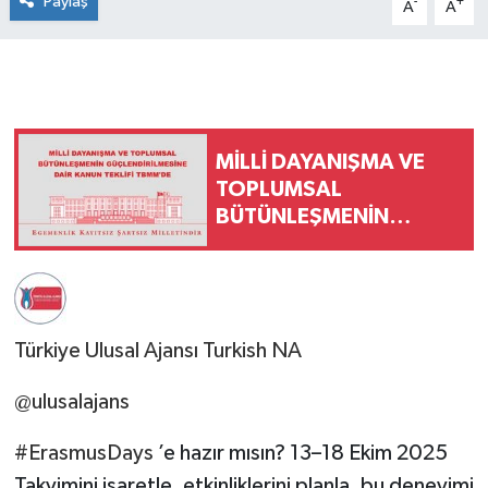
Paylaş
-
+
A
A
MİLLİ DAYANIŞMA VE
TOPLUMSAL
BÜTÜNLEŞMENİN
GÜÇLENDİRİLMESİNE
DAİR KANUN TEKLİFİ
TBMM'DE
Türkiye Ulusal Ajansı Turkish NA
@ulusalajans
#ErasmusDays
’e hazır mısın? 13–18 Ekim 2025
Takvimini işaretle, etkinliklerini planla, bu deneyimi