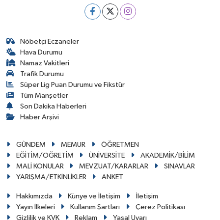
Nöbetçi Eczaneler
Hava Durumu
Namaz Vakitleri
Trafik Durumu
Süper Lig Puan Durumu ve Fikstür
Tüm Manşetler
Son Dakika Haberleri
Haber Arşivi
GÜNDEM
MEMUR
ÖĞRETMEN
EĞİTİM/ÖĞRETİM
ÜNİVERSİTE
AKADEMİK/BİLİM
MALİ KONULAR
MEVZUAT/KARARLAR
SINAVLAR
YARIŞMA/ETKİNLİKLER
ANKET
Hakkımızda
Künye ve İletişim
İletişim
Yayın İlkeleri
Kullanım Şartları
Çerez Politikası
Gizlilik ve KVK
Reklam
Yasal Uyarı