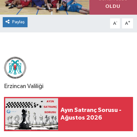
Paylaş
-
+
A
A
Erzincan Valiliği
Ayın Satranç Sorusu -
Ağustos 2026