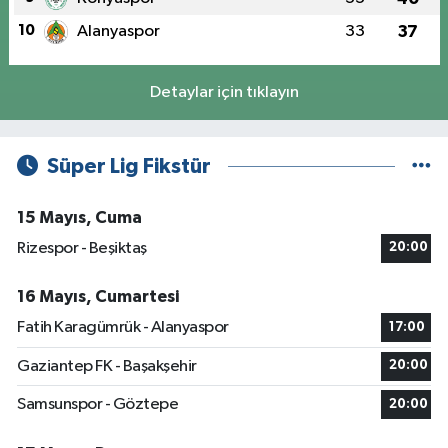
10
Alanyaspor
33
37
Detaylar için tıklayın
Süper Lig Fikstür
15 Mayıs, Cuma
Rizespor - Beşiktaş
20:00
16 Mayıs, Cumartesi
Fatih Karagümrük - Alanyaspor
17:00
Gaziantep FK - Başakşehir
20:00
Samsunspor - Göztepe
20:00