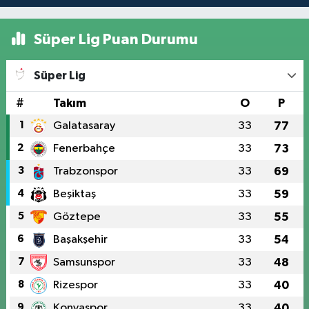
Süper Lig Puan Durumu
Süper Lig
#
Takım
O
P
1
Galatasaray
33
77
2
Fenerbahçe
33
73
3
Trabzonspor
33
69
4
Beşiktaş
33
59
5
Göztepe
33
55
6
Başakşehir
33
54
7
Samsunspor
33
48
8
Rizespor
33
40
9
Konyaspor
33
40