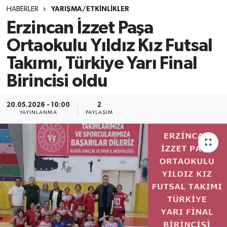
HABERLER
YARIŞMA/ETKİNLİKLER
SINAVLAR
AKADEMİK/BİLİM
Erzincan İzzet Paşa
Ortaokulu Yıldız Kız Futsal
YARIŞMA/ETKİNLİKLER
MEVZUAT/KARARLAR
Takımı, Türkiye Yarı Final
ANKET
Birincisi oldu
20.05.2026 - 10:00
2
YAYINLANMA
PAYLAŞIM