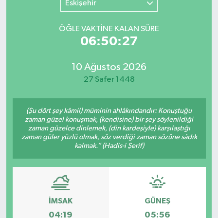
Eskişehir
SINAVLAR
AKADEMİK/BİLİM
ÖĞLE VAKTİNE KALAN SÜRE
06:50:27
YARIŞMA/ETKİNLİKLER
MEVZUAT/KARARLAR
10 Ağustos 2026
ANKET
27 Safer 1448
(Şu dört şey kâmil) müminin ahlâkındandır: Konuştuğu
zaman güzel konuşmak, (kendisine) bir şey söylenildiği
zaman güzelce dinlemek, (din kardeşiyle) karşılaştığı
zaman güler yüzlü olmak, söz verdiği zaman sözüne sâdık
kalmak.” (Hadis-i Şerif)
İMSAK
GÜNEŞ
04:19
05:56