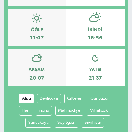
ÖĞLE
İKINDI
13:07
16:56
AKŞAM
YATSI
20:07
21:37
Alpu
Beylikova
Çifteler
Günyüzü
Han
İnönü
Mahmudiye
Mihalıççık
Sarıcakaya
Seyitgazi
Sivrihisar