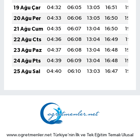
19 Ağu Çar
04:32
06:05
13:05
16:51
19:55
20 Ağu Per
04:33
06:06
13:05
16:50
19:54
21 Ağu Cum
04:35
06:07
13:04
16:50
19:52
22 Ağu Cts
04:36
06:08
13:04
16:49
19:51
23 Ağu Paz
04:37
06:08
13:04
16:48
19:49
24 Ağu Pts
04:39
06:09
13:04
16:48
19:48
25 Ağu Sal
04:40
06:10
13:03
16:47
19:47
www.ogretmenler.net Türkiye’nin İlk ve Tek Eğitim Temalı Ulusal