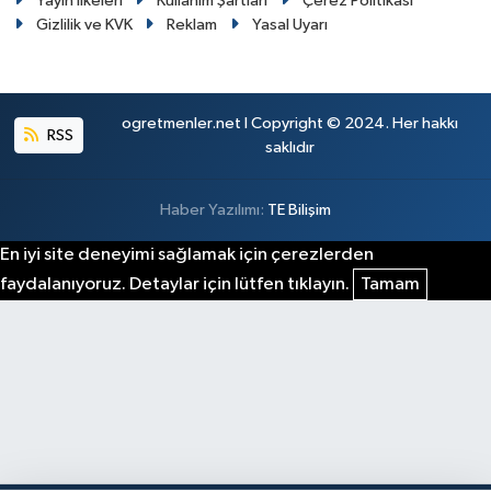
Yayın İlkeleri
Kullanım Şartları
Çerez Politikası
Gizlilik ve KVK
Reklam
Yasal Uyarı
ogretmenler.net I Copyright © 2024. Her hakkı
RSS
saklıdır
Haber Yazılımı:
TE Bilişim
En iyi site deneyimi sağlamak için çerezlerden
faydalanıyoruz. Detaylar için lütfen tıklayın.
Tamam