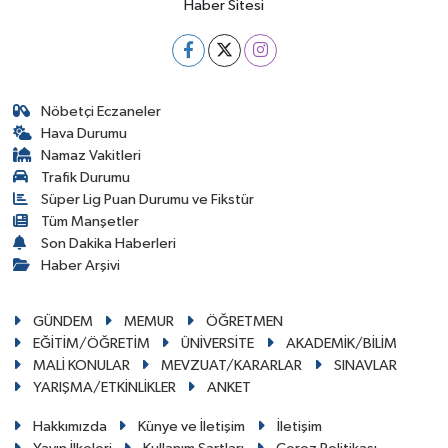
Haber Sitesi
Nöbetçi Eczaneler
Hava Durumu
Namaz Vakitleri
Trafik Durumu
Süper Lig Puan Durumu ve Fikstür
Tüm Manşetler
Son Dakika Haberleri
Haber Arşivi
GÜNDEM
MEMUR
ÖĞRETMEN
EĞİTİM/ÖĞRETİM
ÜNİVERSİTE
AKADEMİK/BİLİM
MALİ KONULAR
MEVZUAT/KARARLAR
SINAVLAR
YARIŞMA/ETKİNLİKLER
ANKET
Hakkımızda
Künye ve İletişim
İletişim