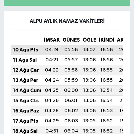
ALPU AYLIK NAMAZ VAKITLERI
İMSAK
GÜNEŞ
ÖĞLE
İKINDI
AKŞA
10 Ağu Pts
04:19
05:56
13:07
16:56
20:07
11 Ağu Sal
04:21
05:57
13:06
16:56
20:06
12 Ağu Çar
04:22
05:58
13:06
16:55
20:05
13 Ağu Per
04:24
05:59
13:06
16:55
20:03
14 Ağu Cum
04:25
06:00
13:06
16:54
20:02
15 Ağu Cts
04:26
06:01
13:06
16:54
20:01
16 Ağu Paz
04:28
06:02
13:06
16:53
19:59
17 Ağu Pts
04:29
06:03
13:05
16:52
19:58
18 Ağu Sal
04:31
06:04
13:05
16:52
19:57