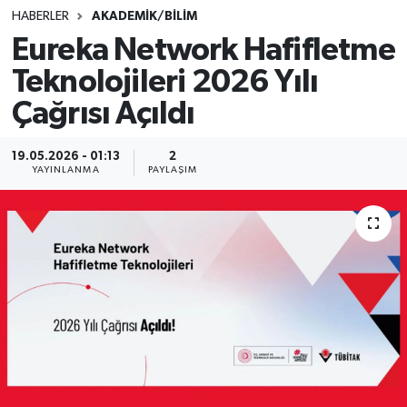
HABERLER
AKADEMİK/BİLİM
SINAVLAR
AKADEMİK/BİLİM
Eureka Network Hafifletme
Teknolojileri 2026 Yılı
YARIŞMA/ETKİNLİKLER
MEVZUAT/KARARLAR
Çağrısı Açıldı
ANKET
19.05.2026 - 01:13
2
YAYINLANMA
PAYLAŞIM