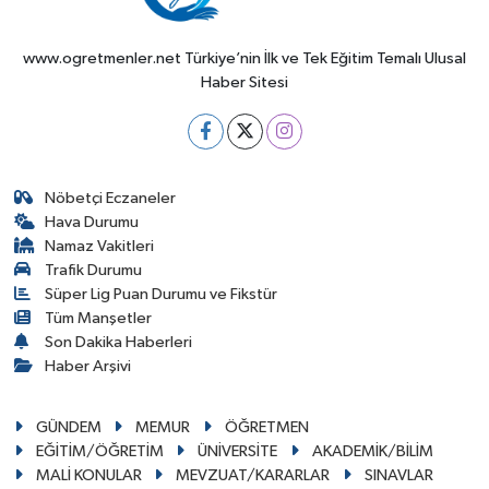
www.ogretmenler.net Türkiye’nin İlk ve Tek Eğitim Temalı Ulusal
Haber Sitesi
Nöbetçi Eczaneler
Hava Durumu
Namaz Vakitleri
Trafik Durumu
Süper Lig Puan Durumu ve Fikstür
Tüm Manşetler
Son Dakika Haberleri
Haber Arşivi
GÜNDEM
MEMUR
ÖĞRETMEN
EĞİTİM/ÖĞRETİM
ÜNİVERSİTE
AKADEMİK/BİLİM
MALİ KONULAR
MEVZUAT/KARARLAR
SINAVLAR