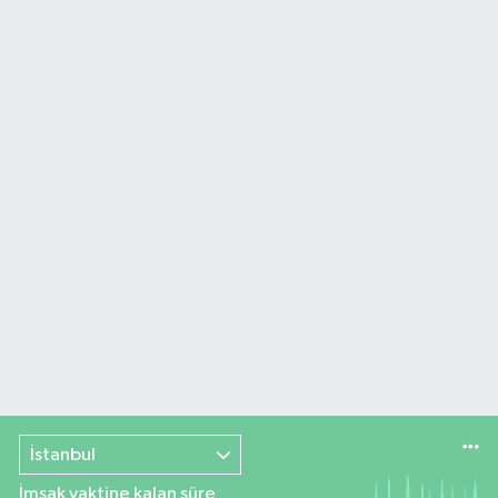
İstanbul
İmsak vaktine kalan süre