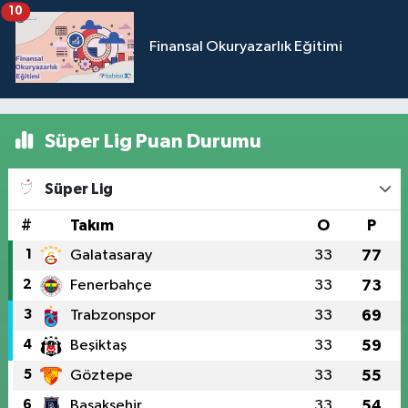
10
Finansal Okuryazarlık Eğitimi
Süper Lig Puan Durumu
Süper Lig
#
Takım
O
P
1
Galatasaray
33
77
2
Fenerbahçe
33
73
3
Trabzonspor
33
69
4
Beşiktaş
33
59
5
Göztepe
33
55
6
Başakşehir
33
54