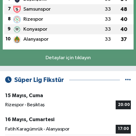
7
Samsunspor
33
48
8
Rizespor
33
40
9
Konyaspor
33
40
10
Alanyaspor
33
37
Detaylar için tıklayın
Süper Lig Fikstür
15 Mayıs, Cuma
Rizespor - Beşiktaş
20:00
16 Mayıs, Cumartesi
Fatih Karagümrük - Alanyaspor
17:00