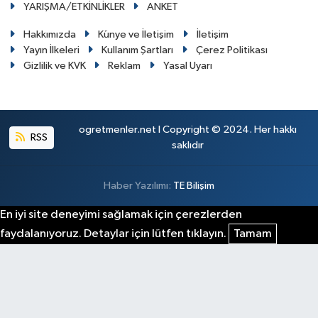
YARIŞMA/ETKİNLİKLER
ANKET
Hakkımızda
Künye ve İletişim
İletişim
Yayın İlkeleri
Kullanım Şartları
Çerez Politikası
Gizlilik ve KVK
Reklam
Yasal Uyarı
ogretmenler.net I Copyright © 2024. Her hakkı
RSS
saklıdır
Haber Yazılımı:
TE Bilişim
En iyi site deneyimi sağlamak için çerezlerden
faydalanıyoruz. Detaylar için lütfen tıklayın.
Tamam