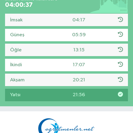
04:00:36
İmsak
04:17
Güneş
05:59
Öğle
13:15
İkindi
17:07
Akşam
20:21
Yatsı
21:56