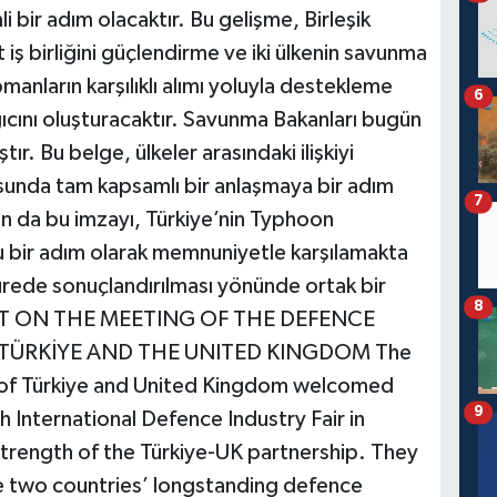
i bir adım olacaktır. Bu gelişme, Birleşik
t iş birliğini güçlendirme ve iki ülkenin savunma
manların karşılıklı alımı yoluyla destekleme
6
ıcını oluşturacaktır. Savunma Bakanları bugün
r. Bu belge, ülkeler arasındaki ilişkiyi
unda tam kapsamlı bir anlaşmaya bir adım
7
an da bu imzayı, Türkiye’nin Typhoon
u bir adım olarak memnuniyetle karşılamakta
ürede sonuçlandırılması yönünde ortak bir
8
ENT ON THE MEETING OF THE DEFENCE
 TÜRKİYE AND THE UNITED KINGDOM The
 of Türkiye and United Kingdom welcomed
9
 International Defence Industry Fair in
strength of the Türkiye-UK partnership. They
 two countries’ longstanding defence