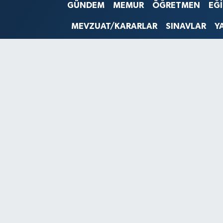
GÜNDEM
MEMUR
ÖĞRETMEN
EĞ
SINAVLAR
AKADEMİK/BİLİM
MEVZUAT/KARARLAR
SINAVLAR
Y
YARIŞMA/ETKİNLİKLER
MEVZUAT/KARARLAR
ANKET