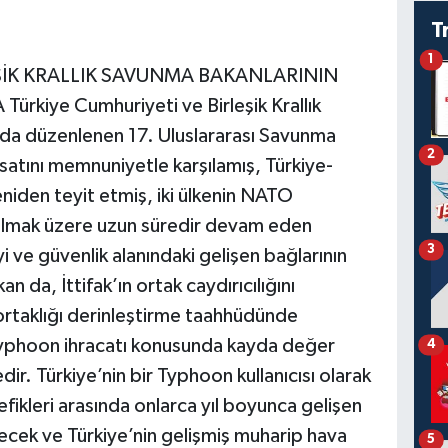
T
1
ŞİK KRALLIK SAVUNMA BAKANLARININ
kiye Cumhuriyeti ve Birleşik Krallık
da düzenlenen 17. Uluslararası Savunma
2
rsatını memnuniyetle karşılamış, Türkiye-
yeniden teyit etmiş, iki ülkenin NATO
hil olmak üzere uzun süredir devam eden
3
i ve güvenlik alanındaki gelişen bağlarının
n da, İttifak’ın ortak caydırıcılığını
ortaklığı derinleştirme taahhüdünde
 Typhoon ihracatı konusunda kayda değer
4
. Türkiye’nin bir Typhoon kullanıcısı olarak
fikleri arasında onlarca yıl boyunca gelişen
ecek ve Türkiye’nin gelişmiş muharip hava
5