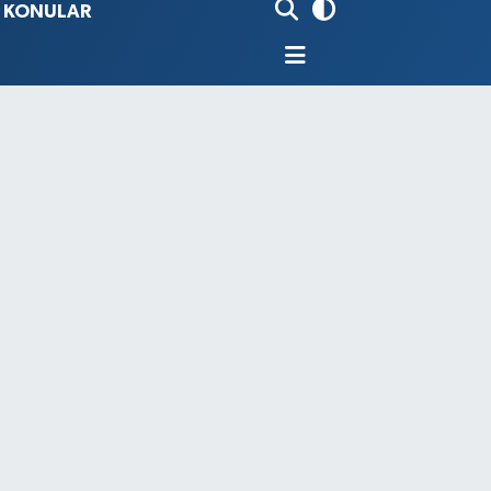
İ KONULAR
80
%0.18
9000
%0.19
0
,00
%0
N
74
%-1.82