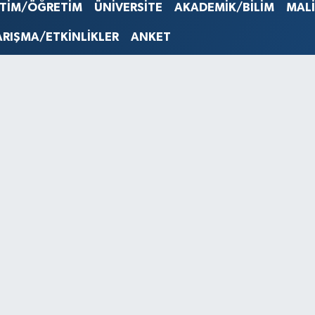
STERLİN
İTİM/ÖĞRETİM
ÜNİVERSİTE
AKADEMİK/BİLİM
MAL
61,603
G.ALTIN
ARIŞMA/ETKİNLİKLER
ANKET
6862,0
BİST10
14.598
BITCOI
79.591,