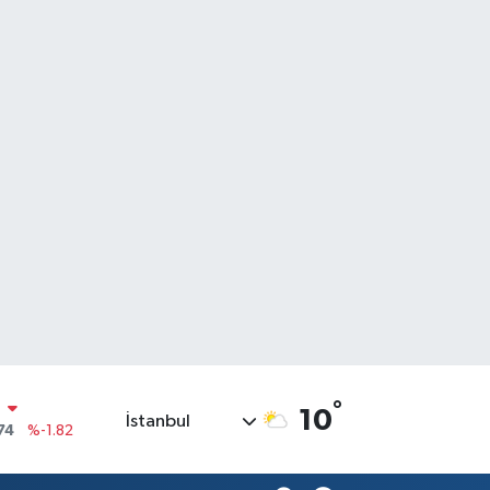
°
10
İstanbul
20
%0.02
90
%0.19