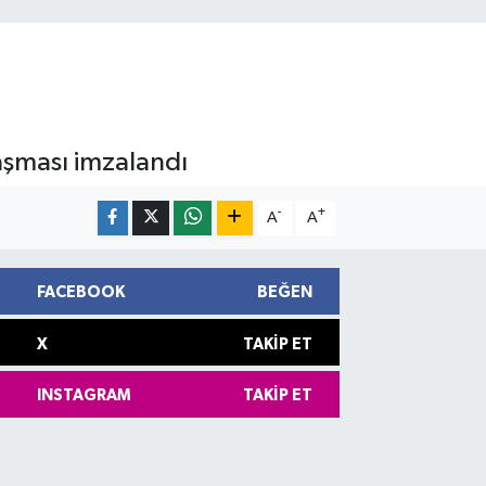
laşması imzalandı
-
+
A
A
FACEBOOK
BEĞEN
X
TAKIP ET
INSTAGRAM
TAKIP ET