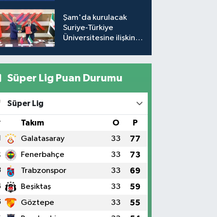
gerek yok!
Şam'da kurulacak
Suriye-Türkiye
Üniversitesine ilişkin
mutabakat zaptı
imzalandı
Süper Lig Puan Durumu
Süper Lig
#
Takım
O
P
1
Galatasaray
33
77
2
Fenerbahçe
33
73
3
Trabzonspor
33
69
4
Beşiktaş
33
59
5
Göztepe
33
55