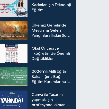
Kadınlar için Teknoloji
Eğitimi
Ülkemiz Genelinde
Meydana Gelen
Yangınlara İlişkin Son
Durum
Okul Öncesi ve
İlköğretimde Önemli
Değişiklikler
2026 Yılı Millî Eğitim
Bakanlığına Bağlı
Eğitim Kurumlarına İlk
Defa Yönetici
Görevlendirme
Canva ile Tasarım
Takvimi (Güncel)
yapmak için
profesyonel olmanıza