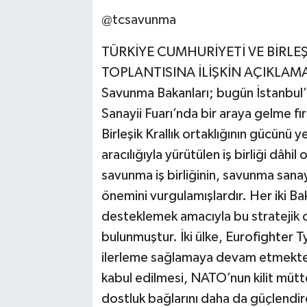
@tcsavunma
TÜRKİYE CUMHURİYETİ VE BİRLE
TOPLANTISINA İLİŞKİN AÇIKLAMA Tür
Savunma Bakanları; bugün İstanbul’
Sanayii Fuarı’nda bir araya gelme fı
Birleşik Krallık ortaklığının gücünü 
aracılığıyla yürütülen iş birliği dâ
savunma iş birliğinin, savunma sanay
önemini vurgulamışlardır. Her iki Baka
desteklemek amacıyla bu stratejik 
bulunmuştur. İki ülke, Eurofighter
ilerleme sağlamaya devam etmektedir
kabul edilmesi, NATO’nun kilit mütte
dostluk bağlarını daha da güçlendir