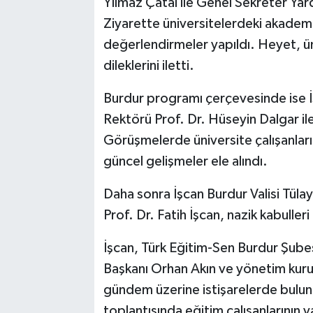
Yılmaz Çatal ile Genel Sekreter Yardı
Ziyarette üniversitelerdeki akademik
değerlendirmeler yapıldı. Heyet, ün
dileklerini iletti.
Burdur programı çerçevesinde ise İ
Rektörü Prof. Dr. Hüseyin Dalgar il
Görüşmelerde üniversite çalışanları
güncel gelişmeler ele alındı.
Daha sonra İşcan Burdur Valisi Tülay
Prof. Dr. Fatih İşcan, nazik kabulleri
İşcan, Türk Eğitim-Sen Burdur Şube
Başkanı Orhan Akın ve yönetim kurul
gündem üzerine istişarelerde bulun
toplantısında eğitim çalışanlarının y