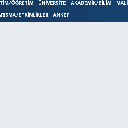
STERLİN
İTİM/ÖĞRETİM
ÜNİVERSİTE
AKADEMİK/BİLİM
MAL
61,603
G.ALTIN
ARIŞMA/ETKİNLİKLER
ANKET
6862,0
BİST10
14.598
BITCOI
79.591,