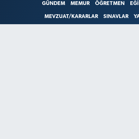
GÜNDEM
MEMUR
ÖĞRETMEN
EĞ
SINAVLAR
AKADEMİK/BİLİM
MEVZUAT/KARARLAR
SINAVLAR
Y
YARIŞMA/ETKİNLİKLER
MEVZUAT/KARARLAR
ANKET