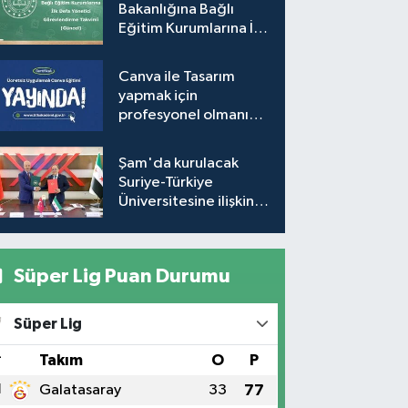
Bakanlığına Bağlı
Eğitim Kurumlarına İlk
Defa Yönetici
Görevlendirme
Canva ile Tasarım
Takvimi (Güncel)
yapmak için
profesyonel olmanıza
gerek yok!
Şam'da kurulacak
Suriye-Türkiye
Üniversitesine ilişkin
mutabakat zaptı
imzalandı
Süper Lig Puan Durumu
Süper Lig
#
Takım
O
P
1
Galatasaray
33
77