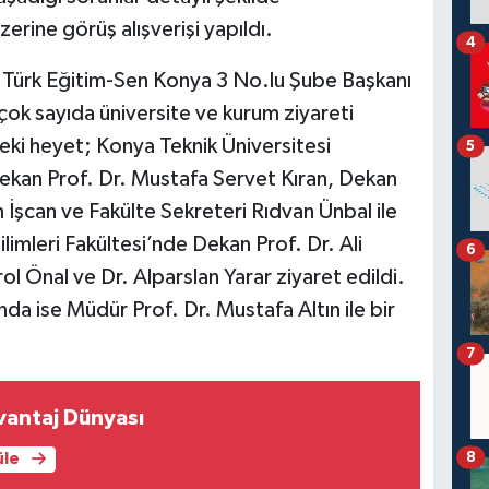
erine görüş alışverişi yapıldı.
4
Türk Eğitim-Sen Konya 3 No.lu Şube Başkanı
 çok sayıda üniversite ve kurum ziyareti
eki heyet; Konya Teknik Üniversitesi
5
 Dekan Prof. Dr. Mustafa Servet Kıran, Dekan
İşcan ve Fakülte Sekreteri Rıdvan Ünbal ile
imleri Fakültesi’nde Dekan Prof. Dr. Ali
6
ol Önal ve Dr. Alparslan Yarar ziyaret edildi.
da ise Müdür Prof. Dr. Mustafa Altın ile bir
7
antaj Dünyası
8
üle