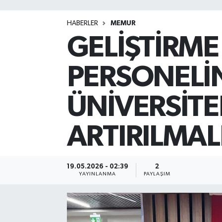
HABERLER
MEMUR
GELİŞTİRME
PERSONELİN
ÜNİVERSİTE
ARTIRILMAL
19.05.2026 - 02:39
2
YAYINLANMA
PAYLAŞIM