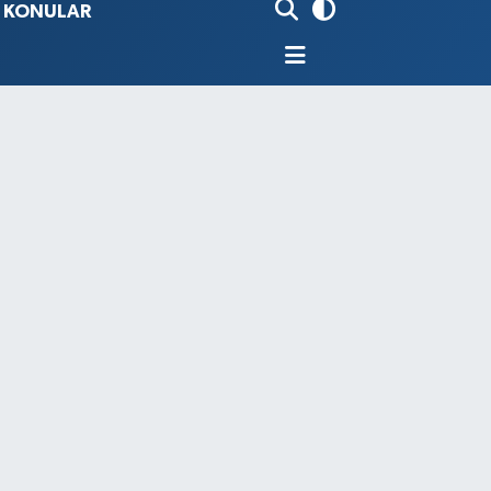
İ KONULAR
80
%0.18
9000
%0.19
0
,00
%0
N
74
%-1.82