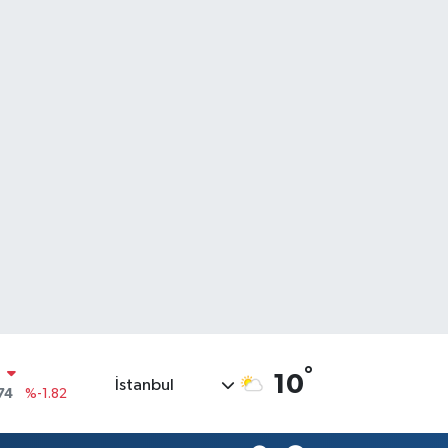
°
10
İstanbul
20
%0.02
90
%0.19