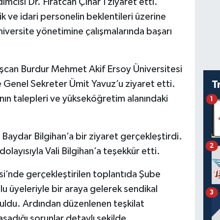
mcısı Dr. Fıratcan Çınar’ı ziyaret etti.
 ve idari personelin beklentileri üzerine
iversite yönetimine çalışmalarında başarı
şcan Burdur Mehmet Akif Ersoy Üniversitesi
e Genel Sekreter Ümit Yavuz’u ziyaret etti.
T
nın talepleri ve yükseköğretim alanındaki
1
 Baydar Bilgihan’a bir ziyaret gerçekleştirdi.
2
 dolayısıyla Vali Bilgihan’a teşekkür etti.
si’nde gerçekleştirilen toplantıda Şube
u üyeleriyle bir araya gelerek sendikal
3
uldu. Ardından düzenlenen teşkilat
aşadığı sorunlar detaylı şekilde