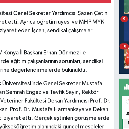
sitesi Genel Sekreter Yardımcısı Şazen Çetin
9
ret etti. Ayrıca öğretim üyesi ve MHP MYK
ziyaret eden İşcan, sendikal çalışmalar
10
Konya İl Başkanı Erhan Dönmez ile
de eğitim çalışanlarının sorunları, sendikal
zerine değerlendirmelerde bulunuldu.
k Üniversitesi’nde Genel Sekreter Mustafa
arı Semrah Engez ve Tevfik Sayın, Rektör
 Veteriner Fakültesi Dekan Yardımcısı Prof. Dr.
ekanı Prof. Dr. Mustafa Harmankaya ve Dekan
cı ziyaret etti. Gerçekleştirilen görüşmelerde
ve yükseköğretim alanındaki güncel meseleler