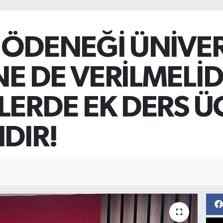
 ÖDENEĞİ ÜNİVER
E DE VERİLMELİD
LERDE EK DERS Ü
IDIR!