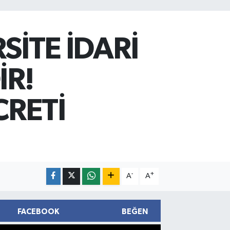
SİTE İDARİ
İR!
CRETİ
-
+
A
A
FACEBOOK
BEĞEN