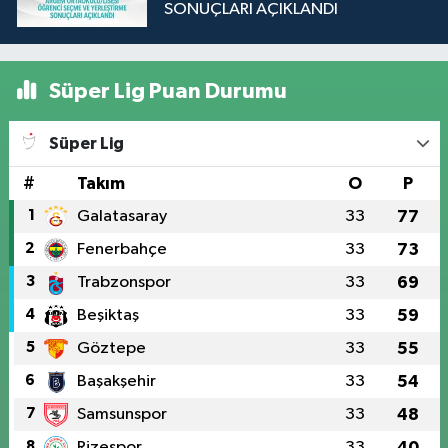
SONUÇLARI AÇIKLANDI
Süper Lig Puan Durumu
Süper Lig
#
Takım
O
P
1
Galatasaray
33
77
2
Fenerbahçe
33
73
3
Trabzonspor
33
69
4
Beşiktaş
33
59
5
Göztepe
33
55
6
Başakşehir
33
54
7
Samsunspor
33
48
8
Rizespor
33
40