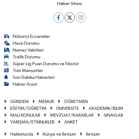
Haber Sitesi
Nöbetçi Eczaneler
Hava Durumu
Namaz Vakitleri
Trafik Durumu
Süper Lig Puan Durumu ve Fikstür
Tüm Manşetler
Son Dakika Haberleri
Haber Arşivi
GÜNDEM
MEMUR
ÖĞRETMEN
EĞİTİM/ÖĞRETİM
ÜNİVERSİTE
AKADEMİK/BİLİM
MALİ KONULAR
MEVZUAT/KARARLAR
SINAVLAR
YARIŞMA/ETKİNLİKLER
ANKET
Hakkımızda
Künye ve İletişim
İletişim