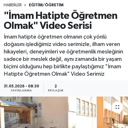
HABERLER
EĞİTİM/ÖĞRETİM
SINAVLAR
AKADEMİK/BİLİM
"İmam Hatipte Öğretmen
Olmak" Video Serisi
YARIŞMA/ETKİNLİKLER
MEVZUAT/KARARLAR
İmam hatipte öğretmen olmanın çok yönlü
ANKET
doğasını işlediğimiz video serimizle, ilham veren
hikayeleri, deneyimleri ve öğretmenlik mesleğinin
sadece bir meslek değil, aynı zamanda bir yaşam
biçimi olduğunu hep birlikte paylaştığımız "İmam
Hatipte Öğretmen Olmak" Video Serimiz
31.05.2026 - 08:30
2
YAYINLANMA
PAYLAŞIM