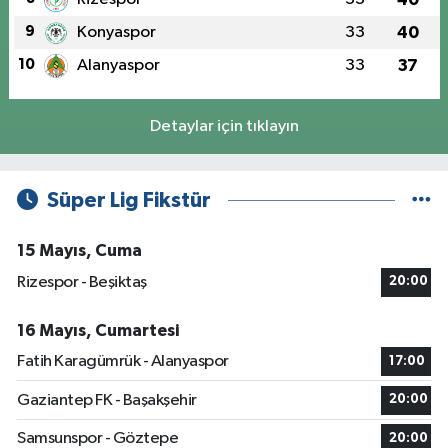
9
Konyaspor
33
40
10
Alanyaspor
33
37
Detaylar için tıklayın
Süper Lig Fikstür
15 Mayıs, Cuma
Rizespor - Beşiktaş
20:00
16 Mayıs, Cumartesi
Fatih Karagümrük - Alanyaspor
17:00
Gaziantep FK - Başakşehir
20:00
Samsunspor - Göztepe
20:00