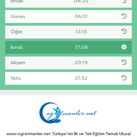
İmsak
04:20
Güneş
06:01
Öğle
13:15
İkindi
17:06
Akşam
20:19
Yatsı
21:52
www.ogretmenler.net Türkiye’nin İlk ve Tek Eğitim Temalı Ulusal