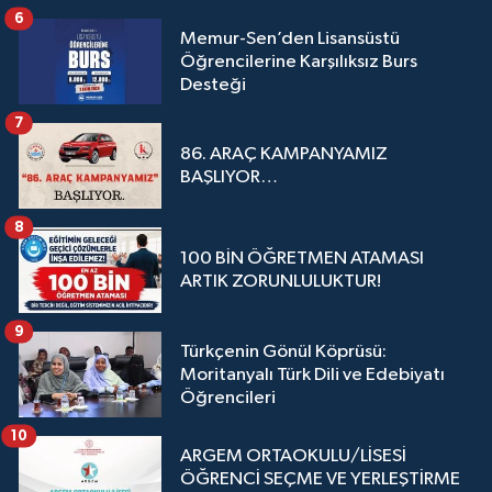
6
Memur-Sen’den Lisansüstü
Öğrencilerine Karşılıksız Burs
Desteği
7
86. ARAÇ KAMPANYAMIZ
BAŞLIYOR…
8
100 BİN ÖĞRETMEN ATAMASI
ARTIK ZORUNLULUKTUR!
9
Türkçenin Gönül Köprüsü:
Moritanyalı Türk Dili ve Edebiyatı
Öğrencileri
10
ARGEM ORTAOKULU/LİSESİ
ÖĞRENCİ SEÇME VE YERLEŞTİRME