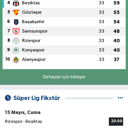
4
Beşiktaş
33
59
5
Göztepe
33
55
6
Başakşehir
33
54
7
Samsunspor
33
48
8
Rizespor
33
40
9
Konyaspor
33
40
10
Alanyaspor
33
37
Detaylar için tıklayın
Süper Lig Fikstür
15 Mayıs, Cuma
Rizespor - Beşiktaş
20:00