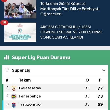
Türkçenin Gönül Köprüsü:
Moritanyalı Türk Dili ve Edebiyatı
Öğrencileri
10
ARGEM ORTAOKULU/LİSESİ
ÖĞRENCİ SEÇME VE YERLEŞTİRME
SONUÇLARI AÇIKLANDI
Süper Lig Puan Durumu
Süper Lig
#
Takım
O
P
1
Galatasaray
33
77
2
Fenerbahçe
33
73
3
Trabzonspor
33
69