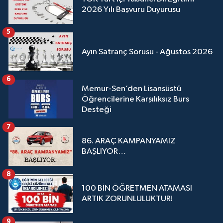
2026 Yılı Başvuru Duyurusu
5
Ayın Satranç Sorusu - Ağustos 2026
6
Memur-Sen’den Lisansüstü
Öğrencilerine Karşılıksız Burs
Desteği
7
86. ARAÇ KAMPANYAMIZ
BAŞLIYOR…
8
100 BİN ÖĞRETMEN ATAMASI
ARTIK ZORUNLULUKTUR!
9