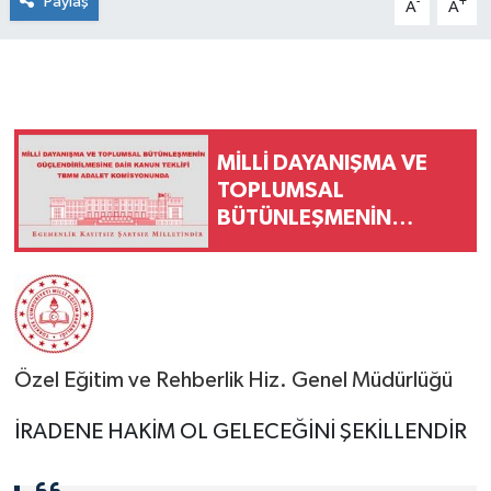
Paylaş
-
+
A
A
MİLLİ DAYANIŞMA VE
TOPLUMSAL
BÜTÜNLEŞMENİN
GÜÇLENDİRİLMESİNE
DAİR KANUN TEKLİFİ
TBMM ADALET
KOMİSYONUNDA
Özel Eğitim ve Rehberlik Hiz. Genel Müdürlüğü
İRADENE HAKİM OL GELECEĞİNİ ŞEKİLLENDİR