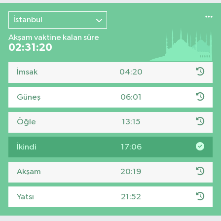
İstanbul
Akşam vaktine kalan süre
02:31:19
İmsak
04:20
Güneş
06:01
Öğle
13:15
İkindi
17:06
Akşam
20:19
Yatsı
21:52