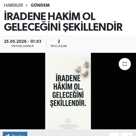
HABERLER
GÜNDEM
SINAVLAR
AKADEMİK/BİLİM
İRADENE HAKİM OL
GELECEĞİNİ ŞEKİLLENDİR
YARIŞMA/ETKİNLİKLER
MEVZUAT/KARARLAR
ANKET
25.05.2026 - 01:03
2
YAYINLANMA
PAYLAŞIM