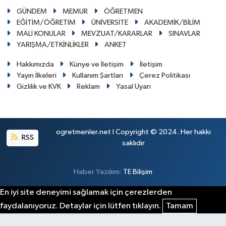
GÜNDEM
MEMUR
ÖĞRETMEN
EĞİTİM/ÖĞRETİM
ÜNİVERSİTE
AKADEMİK/BİLİM
MALİ KONULAR
MEVZUAT/KARARLAR
SINAVLAR
YARIŞMA/ETKİNLİKLER
ANKET
Hakkımızda
Künye ve İletişim
İletişim
Yayın İlkeleri
Kullanım Şartları
Çerez Politikası
Gizlilik ve KVK
Reklam
Yasal Uyarı
ogretmenler.net I Copyright © 2024. Her hakkı
RSS
saklıdır
Haber Yazılımı:
TE Bilişim
En iyi site deneyimi sağlamak için çerezlerden
faydalanıyoruz. Detaylar için lütfen tıklayın.
Tamam