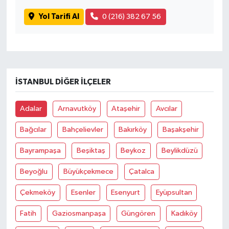
Yol Tarifi Al
0 (216) 382 67 56
İSTANBUL DIĞER İLÇELER
Adalar
Arnavutköy
Ataşehir
Avcılar
Bağcılar
Bahçelievler
Bakırköy
Başakşehir
Bayrampaşa
Beşiktaş
Beykoz
Beylikdüzü
Beyoğlu
Büyükçekmece
Çatalca
Çekmeköy
Esenler
Esenyurt
Eyüpsultan
Fatih
Gaziosmanpaşa
Güngören
Kadıköy