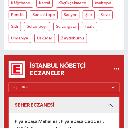
Kâğıthane
Kartal
Küçükçekmece
Maltepe
Pendik
Sancaktepe
Sarıyer
Şile
Silivri
Şişli
Sultanbeyli
Sultangazi
Tuzla
Ümraniye
Üsküdar
Zeytinburnu
İSTANBUL NÖBETÇI
ECZANELER
SEHER ECZANESİ
Piyalepaşa Mahallesi, Piyalepaşa Caddesi,