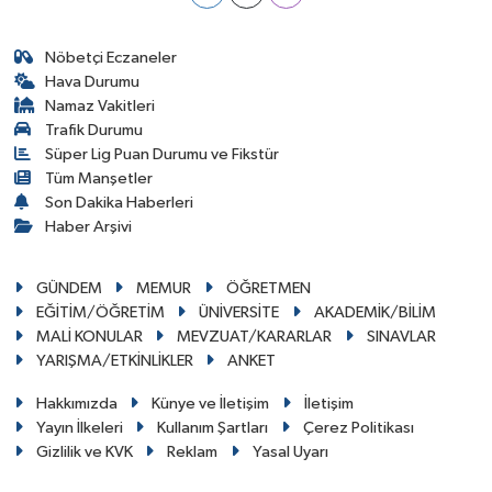
Nöbetçi Eczaneler
Hava Durumu
Namaz Vakitleri
Trafik Durumu
Süper Lig Puan Durumu ve Fikstür
Tüm Manşetler
Son Dakika Haberleri
Haber Arşivi
GÜNDEM
MEMUR
ÖĞRETMEN
EĞİTİM/ÖĞRETİM
ÜNİVERSİTE
AKADEMİK/BİLİM
MALİ KONULAR
MEVZUAT/KARARLAR
SINAVLAR
YARIŞMA/ETKİNLİKLER
ANKET
Hakkımızda
Künye ve İletişim
İletişim
Yayın İlkeleri
Kullanım Şartları
Çerez Politikası
Gizlilik ve KVK
Reklam
Yasal Uyarı