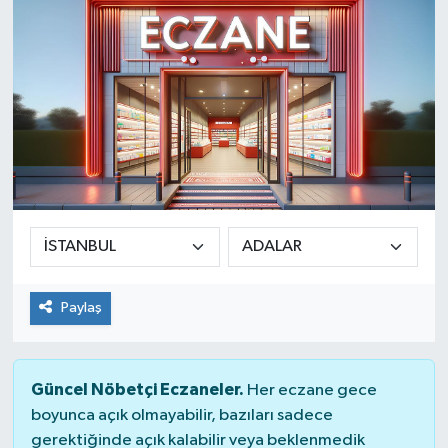
SINAVLAR
AKADEMİK/BİLİM
YARIŞMA/ETKİNLİKLER
MEVZUAT/KARARLAR
ANKET
Paylaş
Güncel Nöbetçi Eczaneler.
Her eczane gece
boyunca açık olmayabilir, bazıları sadece
gerektiğinde açık kalabilir veya beklenmedik