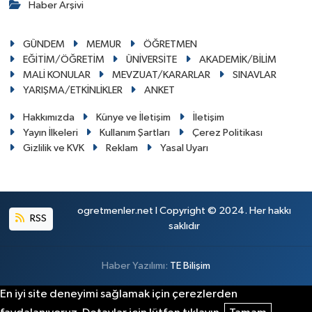
Haber Arşivi
GÜNDEM
MEMUR
ÖĞRETMEN
EĞİTİM/ÖĞRETİM
ÜNİVERSİTE
AKADEMİK/BİLİM
MALİ KONULAR
MEVZUAT/KARARLAR
SINAVLAR
YARIŞMA/ETKİNLİKLER
ANKET
Hakkımızda
Künye ve İletişim
İletişim
Yayın İlkeleri
Kullanım Şartları
Çerez Politikası
Gizlilik ve KVK
Reklam
Yasal Uyarı
ogretmenler.net I Copyright © 2024. Her hakkı
RSS
saklıdır
Haber Yazılımı:
TE Bilişim
En iyi site deneyimi sağlamak için çerezlerden