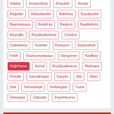
Adalar
Arnavutköy
Ataşehir
Avcılar
Bağcılar
Bahçelievler
Bakırköy
Başakşehir
Bayrampaşa
Beşiktaş
Beykoz
Beylikdüzü
Beyoğlu
Büyükçekmece
Çatalca
Çekmeköy
Esenler
Esenyurt
Eyüpsultan
Fatih
Gaziosmanpaşa
Güngören
Kadıköy
Kâğıthane
Kartal
Küçükçekmece
Maltepe
Pendik
Sancaktepe
Sarıyer
Şile
Silivri
Şişli
Sultanbeyli
Sultangazi
Tuzla
Ümraniye
Üsküdar
Zeytinburnu