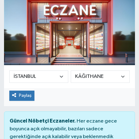
SINAVLAR
AKADEMİK/BİLİM
YARIŞMA/ETKİNLİKLER
MEVZUAT/KARARLAR
ANKET
Paylaş
Güncel Nöbetçi Eczaneler.
Her eczane gece
boyunca açık olmayabilir, bazıları sadece
gerektiğinde açık kalabilir veya beklenmedik