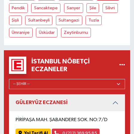
Pendik
Sancaktepe
Sarıyer
Şile
Silivri
Şişli
Sultanbeyli
Sultangazi
Tuzla
Ümraniye
Üsküdar
Zeytinburnu
İSTANBUL NÖBETÇI
ECZANELER
GÜLERYÜZ ECZANESİ
PİRİPAŞA MAH. ŞABANDERE SOK. NO:7/D
Yol Tarifi Al
0 (212) 369 95 85