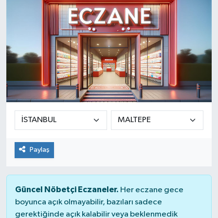
SINAVLAR
AKADEMİK/BİLİM
YARIŞMA/ETKİNLİKLER
MEVZUAT/KARARLAR
ANKET
Paylaş
Güncel Nöbetçi Eczaneler.
Her eczane gece
boyunca açık olmayabilir, bazıları sadece
gerektiğinde açık kalabilir veya beklenmedik