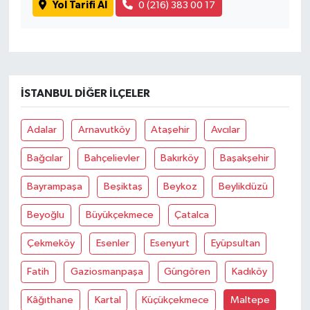
Yol Tarifi Al
0 (216) 383 00 17
İSTANBUL DIĞER İLÇELER
Adalar
Arnavutköy
Ataşehir
Avcılar
Bağcılar
Bahçelievler
Bakırköy
Başakşehir
Bayrampaşa
Beşiktaş
Beykoz
Beylikdüzü
Beyoğlu
Büyükçekmece
Çatalca
Çekmeköy
Esenler
Esenyurt
Eyüpsultan
Fatih
Gaziosmanpaşa
Güngören
Kadıköy
Kâğıthane
Kartal
Küçükçekmece
Maltepe