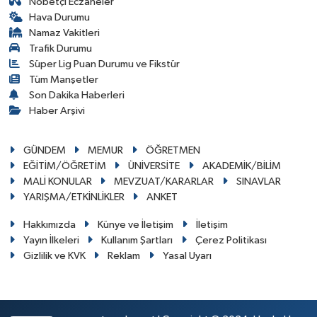
Nöbetçi Eczaneler
Hava Durumu
Namaz Vakitleri
Trafik Durumu
Süper Lig Puan Durumu ve Fikstür
Tüm Manşetler
Son Dakika Haberleri
Haber Arşivi
GÜNDEM
MEMUR
ÖĞRETMEN
EĞİTİM/ÖĞRETİM
ÜNİVERSİTE
AKADEMİK/BİLİM
MALİ KONULAR
MEVZUAT/KARARLAR
SINAVLAR
YARIŞMA/ETKİNLİKLER
ANKET
Hakkımızda
Künye ve İletişim
İletişim
Yayın İlkeleri
Kullanım Şartları
Çerez Politikası
Gizlilik ve KVK
Reklam
Yasal Uyarı