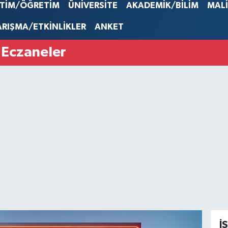
EURO
İTİM/ÖĞRETİM
ÜNİVERSİTE
AKADEMİK/BİLİM
MAL
53,386
STERLİN
ARIŞMA/ETKİNLİKLER
ANKET
61,603
G.ALTIN
 Eczaneler
6862,0
BİST10
14.598
İ