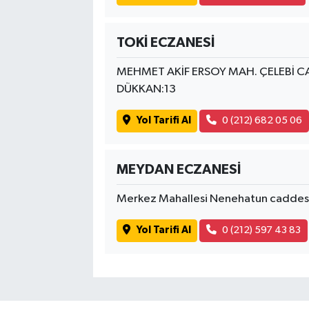
TOKİ ECZANESİ
MEHMET AKİF ERSOY MAH. ÇELEBİ CA
DÜKKAN:13
Yol Tarifi Al
0 (212) 682 05 06
MEYDAN ECZANESİ
Merkez Mahallesi Nenehatun caddes
Yol Tarifi Al
0 (212) 597 43 83