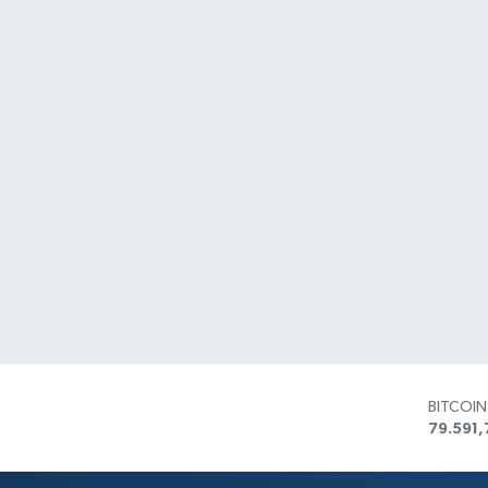
BITCOI
79.591,
DOLAR
45,436