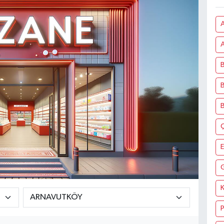
A
B
B
K