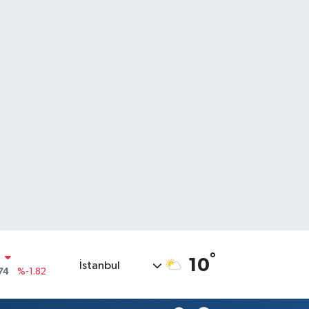
°
N
10
İstanbul
74
%-1.82
20
%0.02