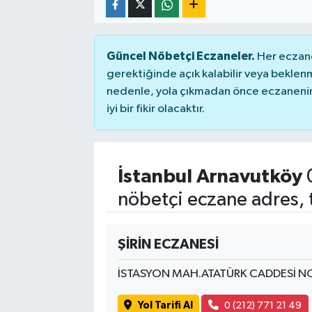
Güncel Nöbetçi Eczaneler.
Her eczane
gerektiğinde açık kalabilir veya bekle
nedenle, yola çıkmadan önce eczanenin 
iyi bir fikir olacaktır.
İstanbul Arnavutköy
0
nöbetçi eczane adres, 
ŞİRİN ECZANESİ
İSTASYON MAH.ATATÜRK CADDESİ N
Yol Tarifi Al
0 (212) 771 21 49