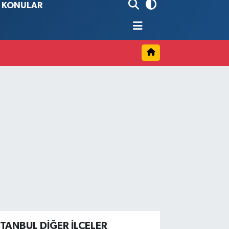
İ KONULAR
90
%0.19
80
%0.18
9000
%0.19
0
,00
%0
STANBUL DIĞER İLÇELER