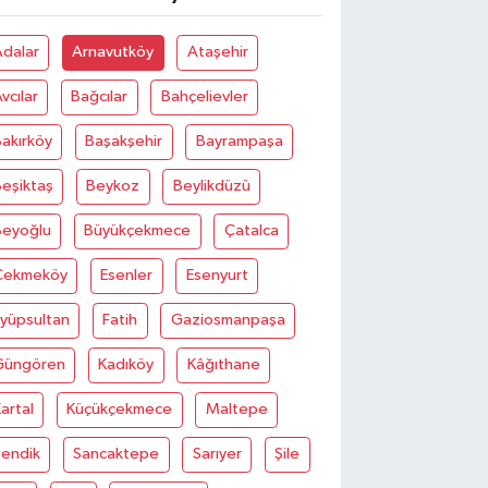
Adalar
Arnavutköy
Ataşehir
vcılar
Bağcılar
Bahçelievler
akırköy
Başakşehir
Bayrampaşa
eşiktaş
Beykoz
Beylikdüzü
Beyoğlu
Büyükçekmece
Çatalca
Çekmeköy
Esenler
Esenyurt
Eyüpsultan
Fatih
Gaziosmanpaşa
Güngören
Kadıköy
Kâğıthane
artal
Küçükçekmece
Maltepe
Pendik
Sancaktepe
Sarıyer
Şile