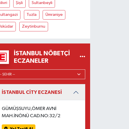
ilivri
Şişli
Sultanbeyli
ultangazi
Tuzla
Ümraniye
Üsküdar
Zeytinburnu
İSTANBUL NÖBETÇI
ECZANELER
İSTANBUL CİTY ECZANESİ
GÜMÜŞSUYU,ÖMER AVNİ
MAH.İNÖNÜ CAD.NO:32/2