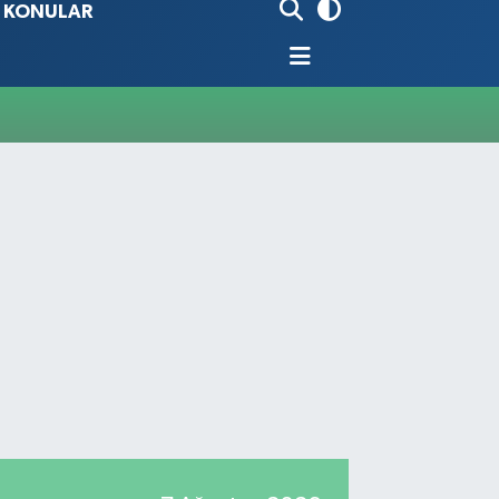
İ KONULAR
90
%0.19
80
%0.18
9000
%0.19
0
,00
%0