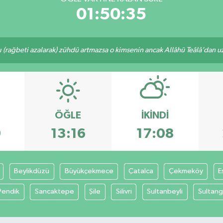
01:50:34
ı (rağbeti azalarak) zühdü artmazsa o kimsenin ancak Allâhü Teâlâ’dan uzak
ÖĞLE
İKINDI
9
13:16
17:08
Beylikdüzü
Büyükçekmece
Çatalca
Çekmeköy
E
Pendik
Sancaktepe
Şile
Silivri
Sultanbeyli
Sultang