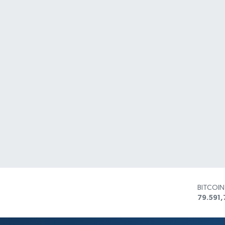
BITCOI
79.591,
DOLAR
45,436