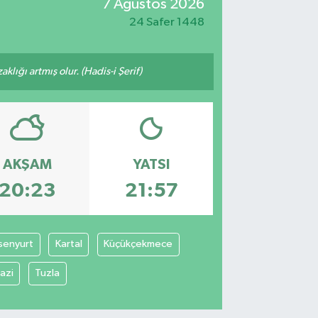
7 Ağustos 2026
24 Safer 1448
lığı artmış olur. (Hadis-i Şerif)
AKŞAM
YATSI
20:23
21:57
senyurt
Kartal
Küçükçekmece
azi
Tuzla