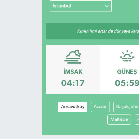
İstanbul
Kimin ilmi artar da dünyaya karş
İMSAK
GÜNEŞ
04:17
05:5
Arnavutköy
Avcılar
Başakşehir
Maltepe