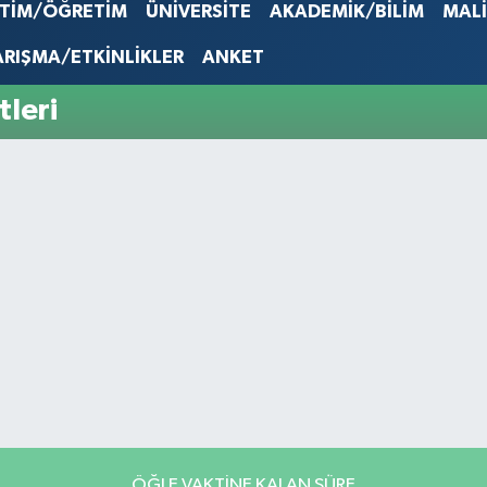
EURO
İTİM/ÖĞRETİM
ÜNİVERSİTE
AKADEMİK/BİLİM
MAL
53,386
STERLİN
ARIŞMA/ETKİNLİKLER
ANKET
61,603
G.ALTIN
leri
6862,0
BİST10
14.598
ÖĞLE VAKTİNE KALAN SÜRE