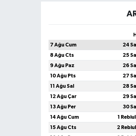
A
H
7 Ağu Cum
24 Sa
8 Ağu Cts
25 Sa
9 Ağu Paz
26 Sa
10 Ağu Pts
27 Sa
11 Ağu Sal
28 Sa
12 Ağu Çar
29 Sa
13 Ağu Per
30 Sa
14 Ağu Cum
1 Rebiu
15 Ağu Cts
2 Rebiu