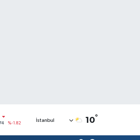
N
°
10
İstanbul
74
%-1.82
20
%0.02